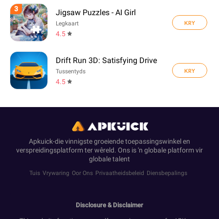
3
Jigsaw Puzzles - AI Girl
KRY
Legkaart
4.5
Drift Run 3D: Satisfying Drive
KRY
Tussentyds
4.5
Apkuick-die vinnigste groeiende toepassingswinkel en
verspreidingsplatform ter wêreld. Ons is 'n globale platform vir
globale talent
Tuis
Vrywaring
Oor Ons
Privaatheidsbeleid
Diensbepalings
Disclosure & Disclaimer