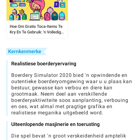
Hoe Om Gratis Toca-Items Te
Kry En Te Gebruik: 'n Volledige
Spelergids
Kernkenmerke
Realistiese boerderyervaring
Boerdery Simulator 2020 bied 'n opwindende en
outentieke boerderyomgewing waar u u plaas kan
bestuur, gewasse kan verbou en diere kan
grootmaak. Neem deel aan verskillende
boerderyaktiwiteite soos aanplanting, verbouing
en oes, wat almal met pragtige grafika en
realistiese meganika uitgebeeld word.
Uiteenlopende masjinerie en toerusting
Die spel bevat 'n groot verskeidenheid amptelik