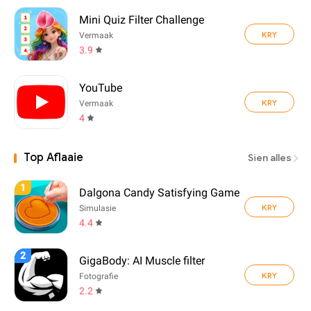
Mini Quiz Filter Challenge
KRY
Vermaak
3.9
YouTube
KRY
Vermaak
4
Top Aflaaie
Sien alles
1
Dalgona Candy Satisfying Game
KRY
Simulasie
4.4
2
GigaBody: AI Muscle filter
KRY
Fotografie
2.2