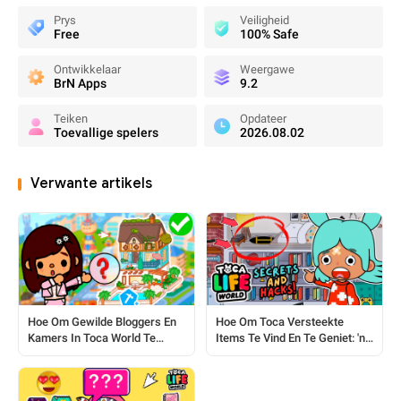
Prys
Veiligheid
Free
100% Safe
Ontwikkelaar
Weergawe
BrN Apps
9.2
Teiken
Opdateer
Toevallige spelers
2026.08.02
Verwante artikels
Hoe Om Gewilde Bloggers En
Hoe Om Toca Versteekte
Kamers In Toca World Te
Items Te Vind En Te Geniet: 'n
Replikeer
Volledige Gids