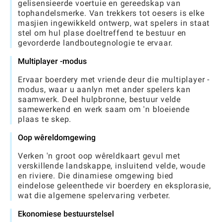
gelisensieerde voertuie en gereedskap van
tophandelsmerke. Van trekkers tot oesers is elke
masjien ingewikkeld ontwerp, wat spelers in staat
stel om hul plase doeltreffend te bestuur en
gevorderde landboutegnologie te ervaar.
Multiplayer -modus
Ervaar boerdery met vriende deur die multiplayer -
modus, waar u aanlyn met ander spelers kan
saamwerk. Deel hulpbronne, bestuur velde
samewerkend en werk saam om 'n bloeiende
plaas te skep.
Oop wêreldomgewing
Verken 'n groot oop wêreldkaart gevul met
verskillende landskappe, insluitend velde, woude
en riviere. Die dinamiese omgewing bied
eindelose geleenthede vir boerdery en eksplorasie,
wat die algemene spelervaring verbeter.
Ekonomiese bestuurstelsel