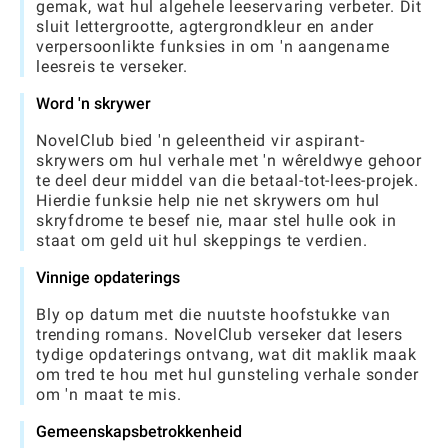
gemak, wat hul algehele leeservaring verbeter. Dit
sluit lettergrootte, agtergrondkleur en ander
verpersoonlikte funksies in om 'n aangename
leesreis te verseker.
Word 'n skrywer
NovelClub bied 'n geleentheid vir aspirant-
skrywers om hul verhale met 'n wêreldwye gehoor
te deel deur middel van die betaal-tot-lees-projek.
Hierdie funksie help nie net skrywers om hul
skryfdrome te besef nie, maar stel hulle ook in
staat om geld uit hul skeppings te verdien.
Vinnige opdaterings
Bly op datum met die nuutste hoofstukke van
trending romans. NovelClub verseker dat lesers
tydige opdaterings ontvang, wat dit maklik maak
om tred te hou met hul gunsteling verhale sonder
om 'n maat te mis.
Gemeenskapsbetrokkenheid