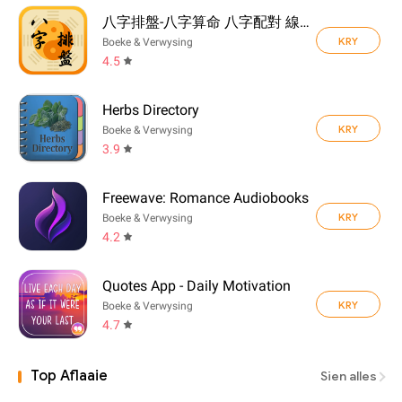
八字排盤-八字算命 八字配對 線上算命 生辰八字查詢
KRY
Boeke & Verwysing
4.5
Herbs Directory
KRY
Boeke & Verwysing
3.9
Freewave: Romance Audiobooks
KRY
Boeke & Verwysing
4.2
Quotes App - Daily Motivation
KRY
Boeke & Verwysing
4.7
Top Aflaaie
Sien alles