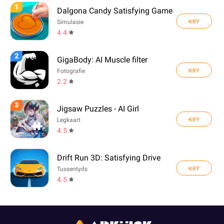
1
Dalgona Candy Satisfying Game
KRY
Simulasie
4.4
2
GigaBody: AI Muscle filter
KRY
Fotografie
2.2
3
Jigsaw Puzzles - AI Girl
KRY
Legkaart
4.5
Drift Run 3D: Satisfying Drive
KRY
Tussentyds
4.5