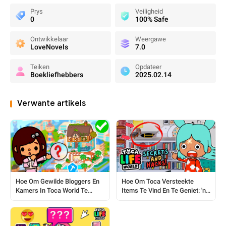
Prys
Veiligheid
0
100% Safe
Ontwikkelaar
Weergawe
LoveNovels
7.0
Teiken
Opdateer
Boekliefhebbers
2025.02.14
Verwante artikels
Hoe Om Gewilde Bloggers En
Hoe Om Toca Versteekte
Kamers In Toca World Te
Items Te Vind En Te Geniet: 'n
Replikeer
Volledige Gids