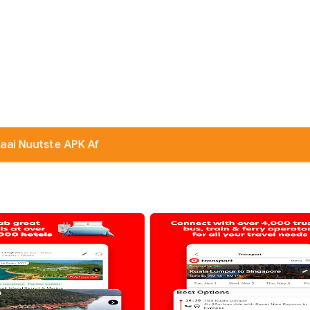
Laai Nuutste APK Af