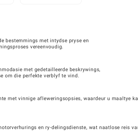
Gebruik: 'n Volledige
Spelergids
nde bestemmings met intydse pryse en
nningsproses vereenvoudig.
mmodasie met gedetailleerde beskrywings,
 om die perfekte verblyf te vind.
ante met vinnige afleweringsopsies, waardeur u maaltye k
otorverhurings en ry-delingsdienste, wat naatlose reis va