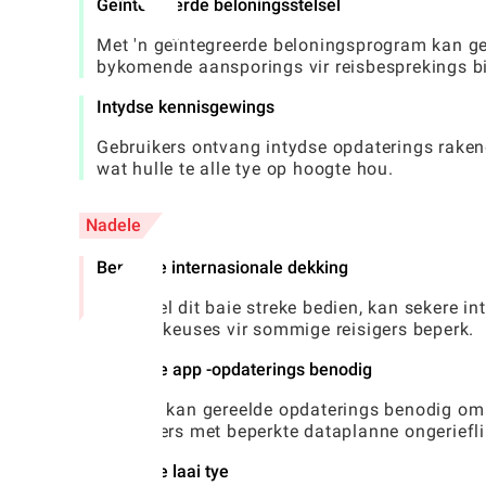
Geïntegreerde beloningsstelsel
Met 'n geïntegreerde beloningsprogram kan geb
bykomende aansporings vir reisbesprekings b
Intydse kennisgewings
Gebruikers ontvang intydse opdaterings raken
wat hulle te alle tye op hoogte hou.
Nadele
Beperkte internasionale dekking
Alhoewel dit baie streke bedien, kan sekere i
wat die keuses vir sommige reisigers beperk.
Gereelde app -opdaterings benodig
Die app kan gereelde opdaterings benodig om f
gebruikers met beperkte dataplanne ongeriefl
Af en toe laai tye