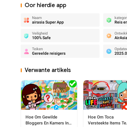
Oor hierdie app
Naam
kategor
airasia Super App
Reis e
Veiligheid
Ontwikk
100% Safe
AirAsi
Teiken
Opdate
Gereelde reisigers
2025.0
Verwante artikels
Hoe Om Gewilde
Hoe Om Toca
Bloggers En Kamers In
Versteekte Items Te