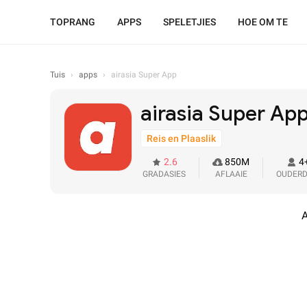
TOPRANG
APPS
SPELETJIES
HOE OM TE
Tuis
›
apps
›
airasia Super App
airasia Super Ap
Reis en Plaaslik
2.6
850M
4
GRADASIES
AFLAAIE
OUDER