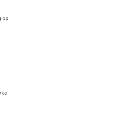
g op
kke