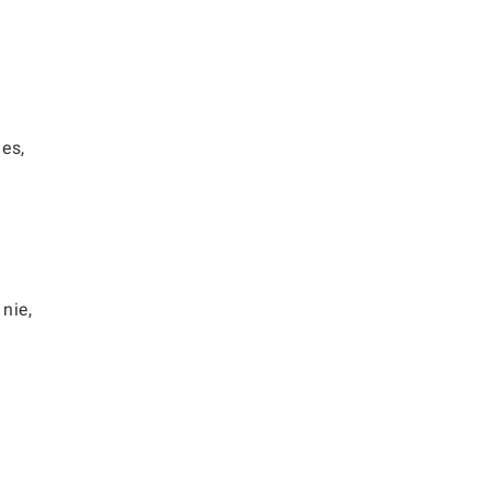
es,
nie,