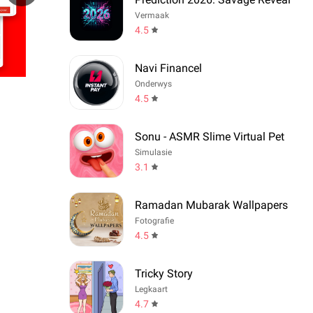
Vermaak
4.5
Navi Financel
Onderwys
4.5
Sonu - ASMR Slime Virtual Pet
Simulasie
3.1
Ramadan Mubarak Wallpapers
Fotografie
4.5
Tricky Story
Legkaart
4.7