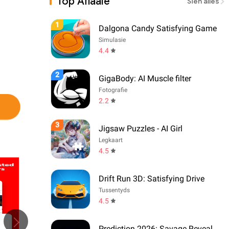
Top Aflaaie
Sien alles
1
Dalgona Candy Satisfying Game
Simulasie
4.4
2
GigaBody: AI Muscle filter
Fotografie
2.2
3
Jigsaw Puzzles - AI Girl
Legkaart
4.5
Drift Run 3D: Satisfying Drive
Tussentyds
4.5
Prediction 2026: Savage Reveal