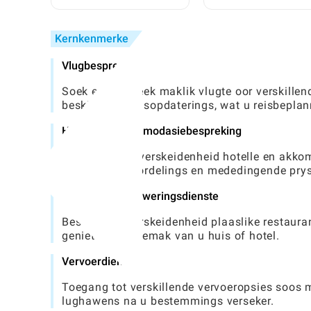
Toca World Te Replikeer
Vind En Te Geniet: 'n
Volledige Gids
Kernkenmerke
Vlugbespreking
Soek en bespreek maklik vlugte oor verskille
beskikbaarheidsopdaterings, wat u reisbepla
Hotel- en akkommodasiebespreking
Verken 'n wye verskeidenheid hotelle en akko
gebruikersbeoordelings en mededingende pryse
Voedsel- en afleweringsdienste
Bestel by 'n verskeidenheid plaaslike restaur
geniet uit die gemak van u huis of hotel.
Vervoerdienste
Toegang tot verskillende vervoeropsies soos m
lughawens na u bestemmings verseker.