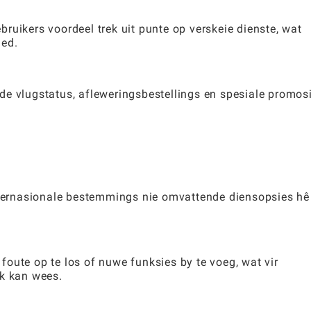
ruikers voordeel trek uit punte op verskeie dienste, wat
ied.
de vlugstatus, afleweringsbestellings en spesiale promosi
nternasionale bestemmings nie omvattende diensopsies hê 
oute op te los of nuwe funksies by te voeg, wat vir
ik kan wees.