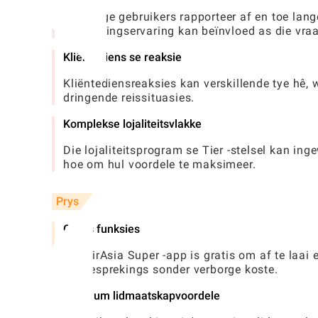
Sommige gebruikers rapporteer af en toe lang
besprekingservaring kan beïnvloed as die vraa
Kliëntediens se reaksie
Kliëntediensreaksies kan verskillende tye hê, w
dringende reissituasies.
Komplekse lojaliteitsvlakke
Die lojaliteitsprogram se Tier -stelsel kan i
hoe om hul voordele te maksimeer.
Prys
Gratis funksies
Die AirAsia Super -app is gratis om af te laai
kosbesprekings sonder verborge koste.
Premium lidmaatskapvoordele