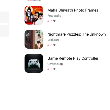
Maha Shivratri Photo Frames
Fotografie
4.5
Nightmare Puzzles: The Unknown
Legkaart
4.3
Game Remote Play Controller
Gereedskap
4.5