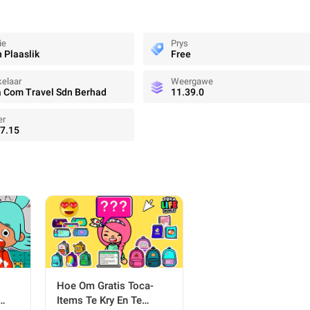
ie
Prys
n Plaaslik
Free
elaar
Weergawe
a Com Travel Sdn Berhad
11.39.0
er
7.15
Hoe Om Gratis Toca-
Items Te Kry En Te