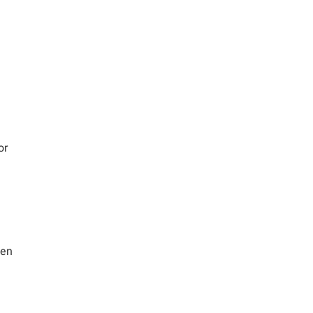
or
 en