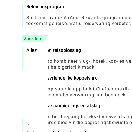
Beloningsprogram
Sluit aan by die AirAsia Rewards -program om 
toekomstige reise, wat u reiservaring verbeter.
Voordele
Alles-in-een reisoplossing
Hierdie app kombineer vlug-, hotel-, kos- en v
uitvoering baie gerieflik maak.
Gebruikersvriendelike koppelvlak
Die ontwerp van die app is intuïtief en maklik
moeiteloos sonder verwarring kan bespreek.
Eksklusiewe aanbiedings en afslag
Gebruikers het toegang tot eksklusiewe afsla
groot waarde bied vir die begrotingsbewuste re