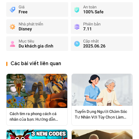
Giá
An toàn
Free
100% Safe
Nhà phát triển
Phiên bản
Disney
7.11
Mục tiêu
Cập nhật
Du khách gia đình
2025.06.26
Các bài viết liên quan
Tuyển Dụng Người Chăm Sóc
Cách tìm ra phong cách cá
Tư Nhân Với Tùy Chọn Làm
nhân của bạn: Hướng dẫn
Việc Bán Thời Gian/toàn Thời
thực tế dành cho mọi người
Gian; Không Cần Giấy Phép
Điều Dưỡng