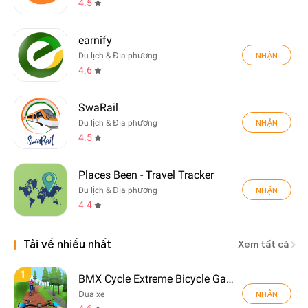
4.5
earnify
NHẬN
Du lịch & Địa phương
4.6
SwaRail
NHẬN
Du lịch & Địa phương
4.5
Places Been - Travel Tracker
NHẬN
Du lịch & Địa phương
4.4
Tải về nhiều nhất
Xem tất cả
1
BMX Cycle Extreme Bicycle Game
NHẬN
Đua xe