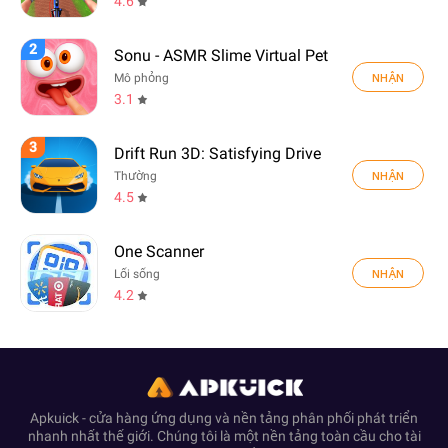
4.6
2
Sonu - ASMR Slime Virtual Pet
NHẬN
Mô phỏng
3.1
3
Drift Run 3D: Satisfying Drive
NHẬN
Thường
4.5
One Scanner
NHẬN
Lối sống
4.2
Apkuick - cửa hàng ứng dụng và nền tảng phân phối phát triển
nhanh nhất thế giới. Chúng tôi là một nền tảng toàn cầu cho tài