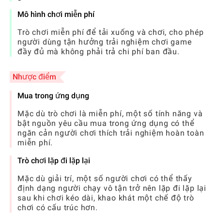
Mô hình chơi miễn phí
Trò chơi miễn phí để tải xuống và chơi, cho phép
người dùng tận hưởng trải nghiệm chơi game
đầy đủ mà không phải trả chi phí ban đầu.
Nhược điểm
Mua trong ứng dụng
Mặc dù trò chơi là miễn phí, một số tính năng và
bật nguồn yêu cầu mua trong ứng dụng có thể
ngăn cản người chơi thích trải nghiệm hoàn toàn
miễn phí.
Trò chơi lặp đi lặp lại
Mặc dù giải trí, một số người chơi có thể thấy
định dạng người chạy vô tận trở nên lặp đi lặp lại
sau khi chơi kéo dài, khao khát một chế độ trò
chơi có cấu trúc hơn.