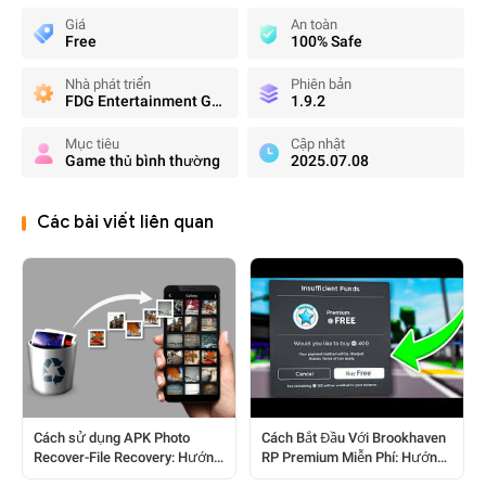
Giá
An toàn
Free
100% Safe
Nhà phát triển
Phiên bản
FDG Entertainment GmbH & Co.KG
1.9.2
Mục tiêu
Cập nhật
Game thủ bình thường
2025.07.08
Các bài viết liên quan
Cách Bắt Đầu Với Brookhaven
Cách sử dụng APK Photo
RP Premium Miễn Phí: Hướng
Recover-File Recovery: Hướng
Dẫn Đầy Đủ Cho Người Chơi
dẫn toàn diện cho người dùng