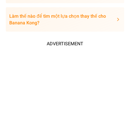
Làm thế nào để tìm một lựa chọn thay thế cho
Banana Kong?
ADVERTISEMENT