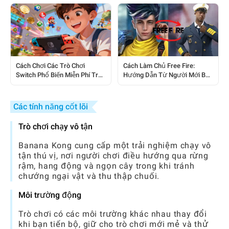
Android
Cách Làm Chủ Free Fire:
Cách Chơi Các Trò Chơi
Hướng Dẫn Từ Người Mới Bắt
Switch Phổ Biến Miễn Phí Trên
Đầu Đến Chuyên Nghiệp
Điện Thoại Trong 5 Phút
Các tính năng cốt lõi
Trò chơi chạy vô tận
Banana Kong cung cấp một trải nghiệm chạy vô
tận thú vị, nơi người chơi điều hướng qua rừng
rậm, hang động và ngọn cây trong khi tránh
chướng ngại vật và thu thập chuối.
Môi trường động
Trò chơi có các môi trường khác nhau thay đổi
khi bạn tiến bộ, giữ cho trò chơi mới mẻ và thử