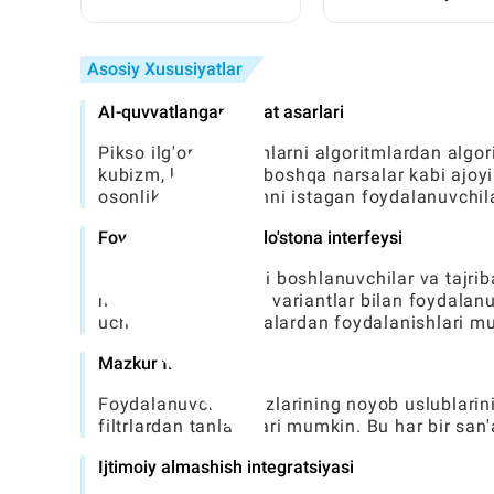
ishonchli ishlatilgan
Mumkin: Faqatnoma
avtomobillarni qanday
Qadamlar qo'llanmas
topish mumkin
Asosiy Xususiyatlar
AI-quvvatlangan san'at asarlari
Pikso ilg'or algoritmlarni algoritmlardan algor
kubizm, kubizm va boshqa narsalar kabi ajoyib 
osonlikcha ko'tarishni istagan foydalanuvchil
Foydalanuvchilarga do'stona interfeysi
Ilovada ikkala yangi boshlanuvchilar va tajrib
navigatsiya va aniq variantlar bilan foydalanuv
uchun turli xil vositalardan foydalanishlari m
Mazkur filtrlar
Foydalanuvchilar o'zlarining noyob uslublarini
filtrlardan tanlashlari mumkin. Bu har bir san
Ijtimoiy almashish integratsiyasi