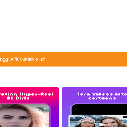
nggi APK yuklab olish