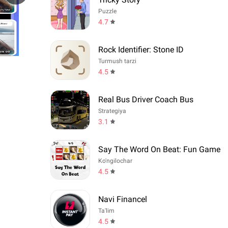
Puzzle
4.7
Rock Identifier: Stone ID
Turmush tarzi
4.5
Real Bus Driver Coach Bus
Strategiya
3.1
Say The Word On Beat: Fun Game
Ko'ngilochar
4.5
Navi Financel
Ta'lim
4.5