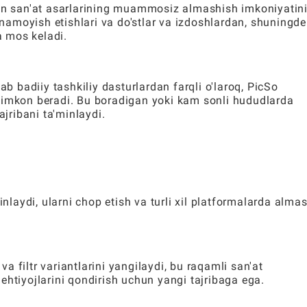
gan san'at asarlarining muammosiz almashish imkoniyatin
i namoyish etishlari va do'stlar va izdoshlardan, shuningde
a mos keladi.
ab badiiy tashkiliy dasturlardan farqli o'laroq, PicSo
 imkon beradi. Bu boradigan yoki kam sonli hududlarda
ribani ta'minlaydi.
inlaydi, ularni chop etish va turli xil platformalarda alma
 filtr variantlarini yangilaydi, bu raqamli san'at
ehtiyojlarini qondirish uchun yangi tajribaga ega.