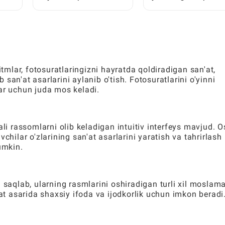
o'yinlariga kirish hiyla
Brainrotlarni Qanday
li
nayranglarini qanday
Olish Mumkin: Toʻliq
i
ochish mumkin
Foydalanuvchi
Qoʻllanmasi
itmlar, fotosuratlaringizni hayratda qoldiradigan san'at,
san'at asarlarini aylanib o'tish. Fotosuratlarini o'yinni
ar uchun juda mos keladi.
ali rassomlarni olib keladigan intuitiv interfeys mavjud. 
chilar o'zlarining san'at asarlarini yaratish va tahrirlash
umkin.
 saqlab, ularning rasmlarini oshiradigan turli xil moslama
'at asarida shaxsiy ifoda va ijodkorlik uchun imkon beradi