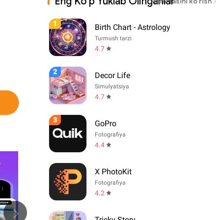
Eng Ko'p Yuklab Olinganlar
Hammasini ko'rish
1
Birth Chart - Astrology
Turmush tarzi
4.7
2
Decor Life
Simulyatsiya
4.7
3
GoPro
Fotografiya
4.4
X PhotoKit
Fotografiya
4.2
Tricky Story