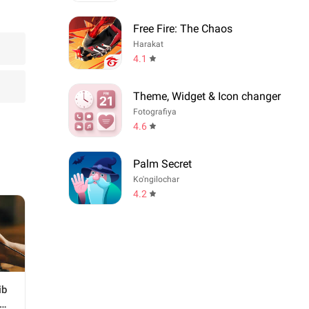
Free Fire: The Chaos
Harakat
4.1
Theme, Widget & Icon changer
Fotografiya
4.6
Palm Secret
Ko'ngilochar
4.2
ib