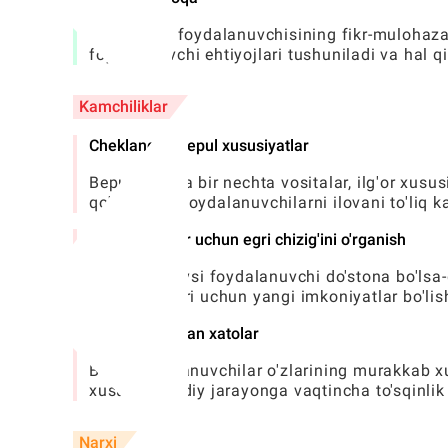
Uning jonli foydalanuvchisining fikr-mulohazal
foydalanuvchi ehtiyojlari tushuniladi va hal qi
Kamchiliklar
Cheklangan bepul xususiyatlar
Bepul versiya bir nechta vositalar, ilg'or xusus
qo'shimcha foydalanuvchilarni ilovani to'liq ka
Ilg'or asboblar uchun egri chizig'ini o'rganish
Ilova interfeysi foydalanuvchi do'stona bo'lsa-d
san'at dasturi uchun yangi imkoniyatlar bo'li
Vaqti-vaqti bilan xatolar
Ba'zi foydalanuvchilar o'zlarining murakkab x
xususan, ijodiy jarayonga vaqtincha to'sqinlik
Narxi