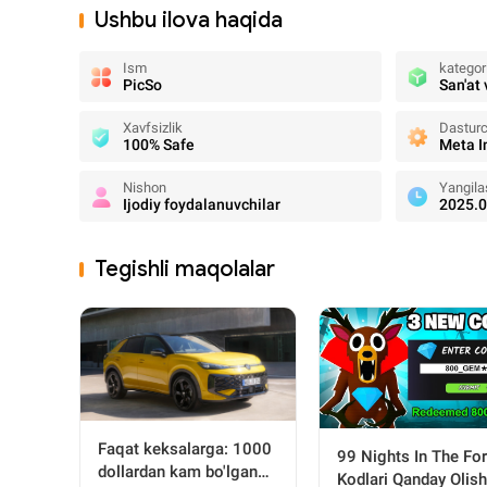
Ushbu ilova haqida
Ism
kategor
PicSo
San'at
Xavfsizlik
Dasturc
100% Safe
Meta I
Nishon
Yangila
Ijodiy foydalanuvchilar
2025.0
Tegishli maqolalar
Faqat keksalarga: 1000
99 Nights In The Fo
dollardan kam bo'lgan
Kodlari Qanday Olish