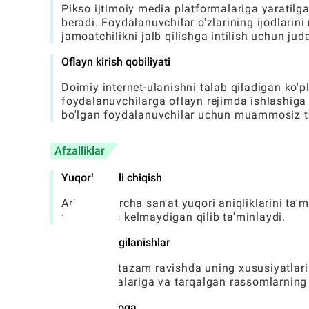
Pikso ijtimoiy media platformalariga yaratil
beradi. Foydalanuvchilar o'zlarining ijodlarin
jamoatchilikni jalb qilishga intilish uchun jud
Oflayn kirish qobiliyati
Doimiy internet-ulanishni talab qiladigan ko'pl
foydalanuvchilarga oflayn rejimda ishlashiga
bo'lgan foydalanuvchilar uchun muammosiz taj
Afzalliklar
Yuqori sifatli chiqish
Arizada barcha san'at yuqori aniqliklarini ta'm
uchun mos kelmaydigan qilib ta'minlaydi.
Tez-tez yangilanishlar
Pikso muntazam ravishda uning xususiyatlari va
tendentsiyalariga va tarqalgan rassomlarning 
Faoliyatli aloqa