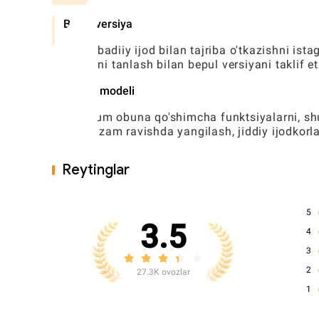
Bepul versiya
Pikso badiiy ijod bilan tajriba o'tkazishni is
filtrlarni tanlash bilan bepul versiyani taklif et
Obuna modeli
Premium obuna qo'shimcha funktsiyalarni, shu 
muntazam ravishda yangilash, jiddiy ijodkorla
Reytinglar
5
3.5
4
3
2
27.3K ovozlar
1