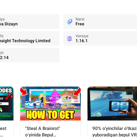
iya
Narxi
 va Dizayn
Free
hi
Versiya
nsight Technology Limited
1.16.1
sh
2.14
90% o‘yinchilar o'tkaz
"Steal A Brainrot"
rest
yuboradigan bepul VR
oʻyinida Bepul