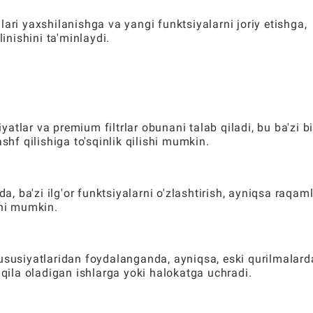
ari yaxshilanishga va yangi funktsiyalarni joriy etishga,
linishini ta'minlaydi.
iyatlar va premium filtrlar obunani talab qiladi, bu ba'zi bi
shf qilishiga to'sqinlik qilishi mumkin.
a, ba'zi ilg'or funktsiyalarni o'zlashtirish, ayniqsa raqaml
shi mumkin.
ususiyatlaridan foydalanganda, ayniqsa, eski qurilmalard
 qila oladigan ishlarga yoki halokatga uchradi.