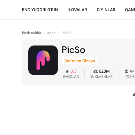
ENG YUQORI OʻRIN
ILOVALAR
O‘YINLAR
QAND
Bosh sahifa
›
apps
›
PicSo
PicSo
San'at va Dizayn
3.5
620M
4+
BAHOLAR
YUKLASHLAR
YOSH