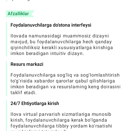
Afzalliklar
Foydalanuvchilarga do'stona interfeysi
Ilovada namunasidagi muammosiz dizayni
mavjud, bu foydalanuvchilarga hech qanday
qiyinchiliksiz kerakli xususiyatlarga kirishiga
imkon beradigan intuitiv dizayn.
Resurs markazi
Foydalanuvchilarga sog'liq va sog'lomlashtirish
to'g'risida xabardor qarorlar qabul qilishlariga
imkon beradigan va resurslarning keng doirasini
taklif etadi.
24/7 Ehtiyotlarga kirish
Ilova virtual parvarish xizmatlariga munosib
kirish, foydalanuvchilarga kerak bo'lganda
foydalanuvchilarga tibbiy yordam ko'rsatishi