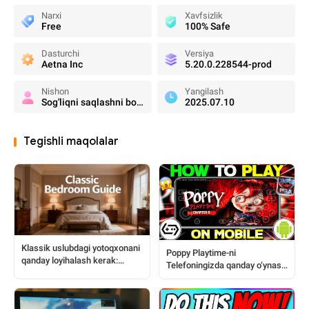
Narxi
Xavfsizlik
Free
100% Safe
Dasturchi
Versiya
Aetna Inc
5.20.0.228544-prod
Nishon
Yangilash
Sog'liqni saqlashni boshqarish
2025.07.10
Tegishli maqolalar
Klassik uslubdagi yotoqxonani
Poppy Playtime-ni
qanday loyihalash kerak:
Telefoningizda qanday o‘ynash
Ishqibozlar uchun to‘liq
mumkin: Bosqichma-bosqich
qo‘llanma
to’liq qo‘llanma