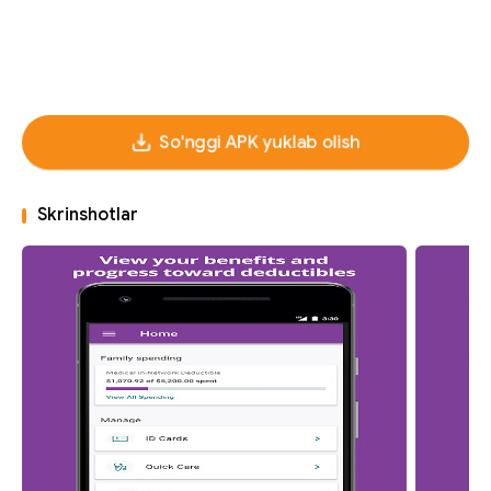
So'nggi APK yuklab olish
Skrinshotlar