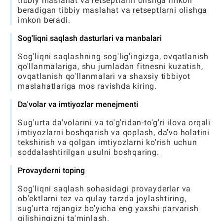
tibbiy maslahat va retseptlarni olishga imkon
beradigan tibbiy maslahat va retseptlarni olishga
imkon beradi.
Sog'liqni saqlash dasturlari va manbalari
Sog'liqni saqlashning sog'lig'ingizga, ovqatlanish
qo'llanmalariga, shu jumladan fitnesni kuzatish,
ovqatlanish qo'llanmalari va shaxsiy tibbiyot
maslahatlariga mos ravishda kiring.
Da'volar va imtiyozlar menejmenti
Sug'urta da'volarini va to'g'ridan-to'g'ri ilova orqali
imtiyozlarni boshqarish va qoplash, da'vo holatini
tekshirish va qolgan imtiyozlarni ko'rish uchun
soddalashtirilgan usulni boshqaring.
Provayderni toping
Sog'liqni saqlash sohasidagi provayderlar va
ob'ektlarni tez va qulay tarzda joylashtiring,
sug'urta rejangiz bo'yicha eng yaxshi parvarish
qilishingizni ta'minlash.