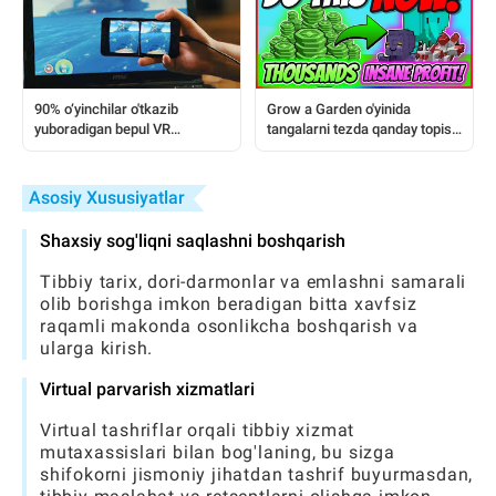
90% o‘yinchilar o'tkazib
Grow a Garden o'yinida
yuboradigan bepul VR
tangalarni tezda qanday topish
o'yinlariga kirish hiyla-
mumkin: Bosqichma-bosqich
nayranglarini qanday ochish
qo'llanma
mumkin
Asosiy Xususiyatlar
Shaxsiy sog'liqni saqlashni boshqarish
Tibbiy tarix, dori-darmonlar va emlashni samarali
olib borishga imkon beradigan bitta xavfsiz
raqamli makonda osonlikcha boshqarish va
ularga kirish.
Virtual parvarish xizmatlari
Virtual tashriflar orqali tibbiy xizmat
mutaxassislari bilan bog'laning, bu sizga
shifokorni jismoniy jihatdan tashrif buyurmasdan,