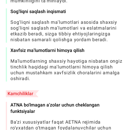
mumkinligini ta'minlaydi.
Sog'liqni saqlash inqismati
Sog'liqni saqlash ma'lumotlari asosida shaxsiy
sog'liqni saqlash ma'lumotlari va eslatmalarini
etkazib beradi, sizga tibbiy ehtiyojlaringizga
nisbatan samarali qolishga yordam beradi.
Xavfsiz ma'lumotlarni himoya qilish
Ma'lumotlarning shaxsiy hayotiga nisbatan ongiz
tinchlik haqidagi ma'lumotlarni himoya qilish
uchun mustahkam xavfsizlik choralarini amalga
oshiradi.
Kamchiliklar
ATNA bo'lmagan a'zolar uchun cheklangan
funktsiyalar
Ba'zi xususiyatlar faqat AETNA rejimida
ro'yxatdan o'tmagan foydalanuvchilar uchun