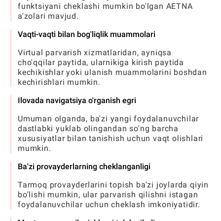
funktsiyani cheklashi mumkin bo'lgan AETNA
a'zolari mavjud.
Vaqti-vaqti bilan bog'liqlik muammolari
Virtual parvarish xizmatlaridan, ayniqsa
cho'qqilar paytida, ularnikiga kirish paytida
kechikishlar yoki ulanish muammolarini boshdan
kechirishlari mumkin.
Ilovada navigatsiya o'rganish egri
Umuman olganda, ba'zi yangi foydalanuvchilar
dastlabki yuklab olingandan so'ng barcha
xususiyatlar bilan tanishish uchun vaqt olishlari
mumkin.
Ba'zi provayderlarning cheklanganligi
Tarmoq provayderlarini topish ba'zi joylarda qiyin
bo'lishi mumkin, ular parvarish qilishni istagan
foydalanuvchilar uchun cheklash imkoniyatidir.