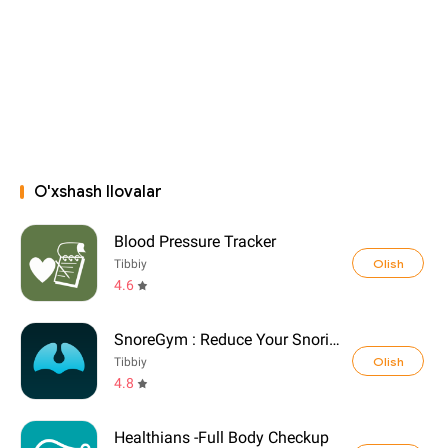
O'xshash Ilovalar
Blood Pressure Tracker
Olish
Tibbiy
4.6
SnoreGym : Reduce Your Snoring
Olish
Tibbiy
4.8
Healthians -Full Body Checkup