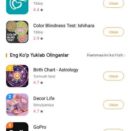
Olish
Tibbiy
4.4
Color Blindness Test: Ishihara
Olish
Tibbiy
2.9
Eng Ko'p Yuklab Olinganlar
Hammasini ko'rish
1
Birth Chart - Astrology
Olish
Turmush tarzi
4.7
2
Decor Life
Olish
Simulyatsiya
4.7
3
GoPro