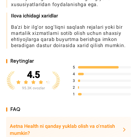
xususiyatlaridan foydalanishga ega.
Ilova ichidagi xaridlar
Ba'zi bir ilg'or sog'liqni saqlash rejalari yoki bir
martalik xizmatlarni sotib olish uchun shaxsiy
ehtiyojlarga qarab buyurtma berishga imkon
beradigan dastur doirasida xarid qilish mumkin.
Reytinglar
5
4.5
4
3
2
95.3K ovozlar
1
FAQ
Aetna Health ni qanday yuklab olish va o‘rnatish
mumkin?