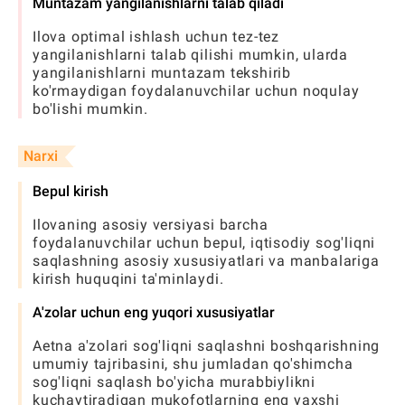
Muntazam yangilanishlarni talab qiladi
Ilova optimal ishlash uchun tez-tez
yangilanishlarni talab qilishi mumkin, ularda
yangilanishlarni muntazam tekshirib
ko'rmaydigan foydalanuvchilar uchun noqulay
bo'lishi mumkin.
Narxi
Bepul kirish
Ilovaning asosiy versiyasi barcha
foydalanuvchilar uchun bepul, iqtisodiy sog'liqni
saqlashning asosiy xususiyatlari va manbalariga
kirish huquqini ta'minlaydi.
A'zolar uchun eng yuqori xususiyatlar
Aetna a'zolari sog'liqni saqlashni boshqarishning
umumiy tajribasini, shu jumladan qo'shimcha
sog'liqni saqlash bo'yicha murabbiylikni
kuchaytiradigan mukofotlarning eng yaxshi