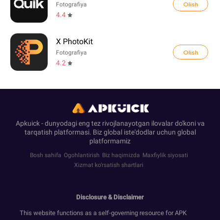
Olish
Fotografiya
4.4
X PhotoKit
Olish
Fotografiya
4.2
Apkuick - dunyodagi eng tez rivojlanayotgan ilovalar do'koni va
tarqatish platformasi. Biz global iste'dodlar uchun global
platformamiz
Bosh sahifa
Ogohlantirish
Biz haqimizda
Maxfiylik siyosati
Xizmat ko‘rsatish shartlari
Disclosure & Disclaimer
This website functions as a self-governing resource for APK