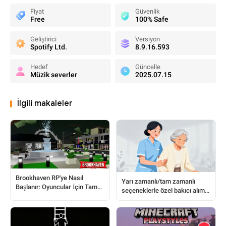
Fiyat
Güvenlik
Free
100% Safe
Geliştirici
Versiyon
Spotify Ltd.
8.9.16.593
Hedef
Güncelle
Müzik severler
2025.07.15
İlgili makaleler
Brookhaven RP'ye Nasıl
Yarı zamanlı/tam zamanlı
Başlanır: Oyuncular İçin Tam
seçeneklerle özel bakıcı alımı;
Kılavuz
Hemşirelik Lisansı Gerekmez