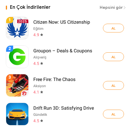
En Çok İndirilenler
Hepsini gör
1
Citizen Now: US Citizenship
AL
Eğitim
4.9
2
Groupon – Deals & Coupons
AL
Alışveriş
4.5
3
Free Fire: The Chaos
AL
Aksiyon
4.1
Drift Run 3D: Satisfying Drive
AL
Gündelik
4.5