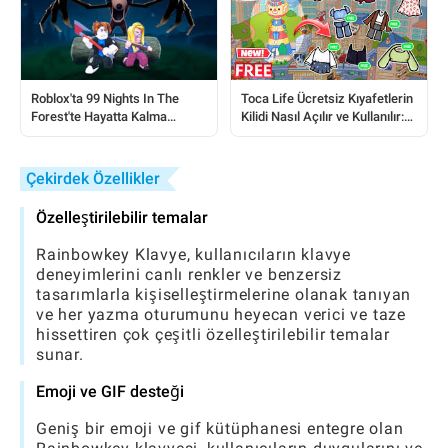
Roblox'ta 99 Nights In The
Toca Life Ücretsiz Kıyafetlerin
Forest'te Hayatta Kalma
Kilidi Nasıl Açılır ve Kullanılır:
Becerilerinizi Nasıl
Eksiksiz Bir Kılavuz
Geliştirirsiniz
Çekirdek Özellikler
Özelleştirilebilir temalar
Rainbowkey Klavye, kullanıcıların klavye
deneyimlerini canlı renkler ve benzersiz
tasarımlarla kişiselleştirmelerine olanak tanıyan
ve her yazma oturumunu heyecan verici ve taze
hissettiren çok çeşitli özelleştirilebilir temalar
sunar.
Emoji ve GIF desteği
Geniş bir emoji ve gif kütüphanesi entegre olan