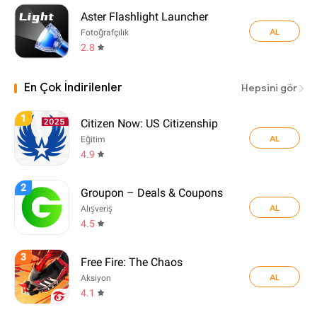
Aster Flashlight Launcher
AL
Fotoğrafçılık
2.8
En Çok İndirilenler
Hepsini gör
1
Citizen Now: US Citizenship
AL
Eğitim
4.9
2
Groupon – Deals & Coupons
AL
Alışveriş
4.5
3
Free Fire: The Chaos
AL
Aksiyon
4.1