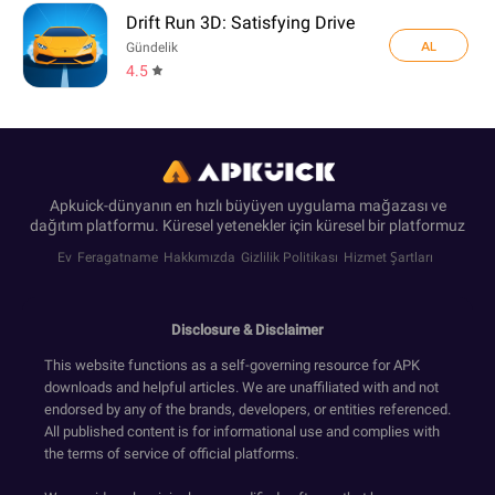
Drift Run 3D: Satisfying Drive
AL
Gündelik
4.5
Apkuick-dünyanın en hızlı büyüyen uygulama mağazası ve
dağıtım platformu. Küresel yetenekler için küresel bir platformuz
Ev
Feragatname
Hakkımızda
Gizlilik Politikası
Hizmet Şartları
Disclosure & Disclaimer
This website functions as a self-governing resource for APK
downloads and helpful articles. We are unaffiliated with and not
endorsed by any of the brands, developers, or entities referenced.
All published content is for informational use and complies with
the terms of service of official platforms.