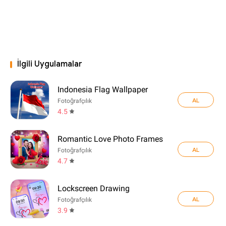
İlgili Uygulamalar
Indonesia Flag Wallpaper
AL
Fotoğrafçılık
4.5
Romantic Love Photo Frames
AL
Fotoğrafçılık
4.7
Lockscreen Drawing
AL
Fotoğrafçılık
3.9