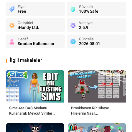
Fiyat
Güvenlik
Free
100% Safe
Geliştirici
Versiyon
iHandy Ltd.
2.5.9
Hedef
Güncelle
Sıradan Kullanıcılar
2026.08.01
İlgili makaleler
Brookhaven RP Hikaye
Sims 4'te CAS Modunu
Hilelerini Nasıl
Kullanarak Mevcut Sim'ler
Ustalaştırırsınız: Oyuncular
Nasıl Düzenlenir
İçin Tam Rehber