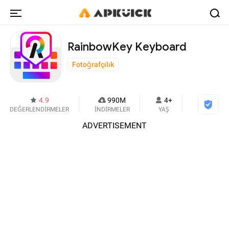
RainbowKey Keyboard
Fotoğrafçılık
4.9
990M
4+
DEĞERLENDİRMELER
İNDİRMELER
YAŞ
ADVERTISEMENT