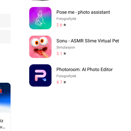
Pose me - photo assistant
Fotografçılık
2.6
Sonu - ASMR Slime Virtual Pet
Simülasyon
3.1
Photoroom: AI Photo Editor
Fotografçılık
4.7
iz
ıl