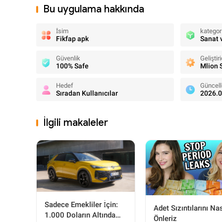
Bu uygulama hakkında
İsim
kategor
Fikfap apk
Sanat 
Güvenlik
Geliştiri
100% Safe
Mlion 
Hedef
Güncell
Sıradan Kullanıcılar
2026.0
İlgili makaleler
Sadece Emekliler İçin:
Adet Sızıntılarını Nas
1.000 Doların Altında
Önleriz