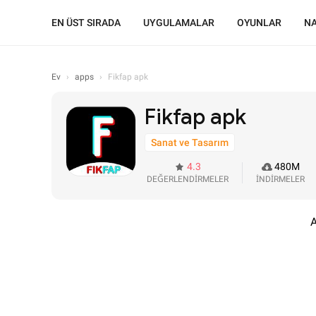
EN ÜST SIRADA
UYGULAMALAR
OYUNLAR
NA
Ev
›
apps
›
Fikfap apk
Fikfap apk
Sanat ve Tasarım
4.3
480M
DEĞERLENDİRMELER
İNDİRMELER