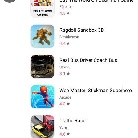
Eğlence
4.5
Ragdoll Sandbox 3D
Simülasyon
4.4
Real Bus Driver Coach Bus
Strateji
3.1
Web Master: Stickman Superhero
Arcade
4.3
Traffic Racer
Yarış
4.6