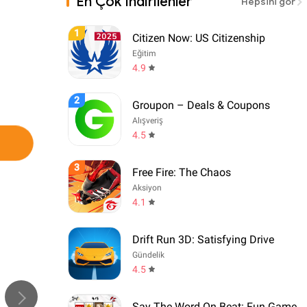
En Çok İndirilenler
Hepsini gör
1
Citizen Now: US Citizenship
Eğitim
4.9
2
Groupon – Deals & Coupons
Alışveriş
4.5
3
Free Fire: The Chaos
Aksiyon
4.1
Drift Run 3D: Satisfying Drive
Gündelik
4.5
Say The Word On Beat: Fun Game