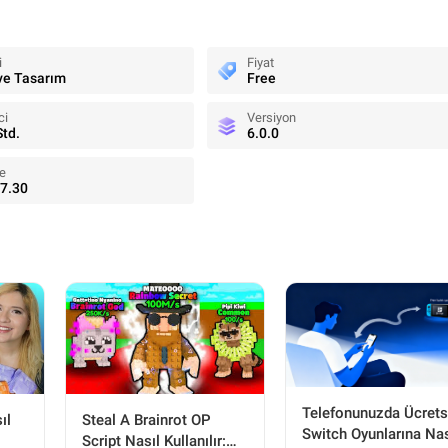
i
Fiyat
ve Tasarım
Free
ci
Versiyon
Std.
6.0.0
e
7.30
Telefonunuzda Ücrets
Steal A Brainrot OP
ıl
Switch Oyunlarına Nas
Script Nasıl Kullanılır: