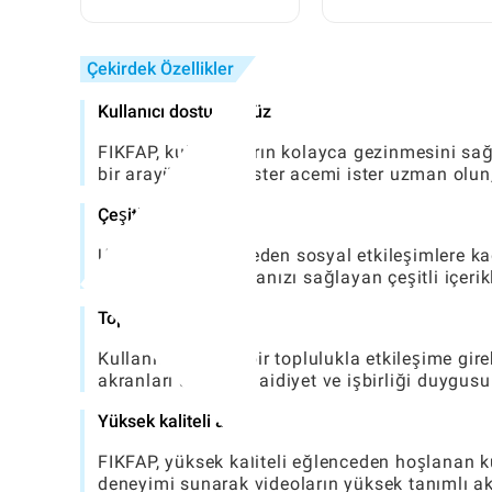
Güvenilir İkinci El Araba
Nasıl Bulunur
Çekirdek Özellikler
Kullanıcı dostu arayüz
FIKFAP, kullanıcıların kolayca gezinmesini sağ
bir arayüz sunar. İster acemi ister uzman olu
Çeşitli İçerik
Uygulama, eğlenceden sosyal etkileşimlere kadar,
ederek, asla sıkılmanızı sağlayan çeşitli içerik
Topluluk etkileşimi
Kullanıcılar canlı bir toplulukla etkileşime gireb
akranları arasında aidiyet ve işbirliği duygusu g
Yüksek kaliteli akış
FIKFAP, yüksek kaliteli eğlenceden hoşlanan k
deneyimi sunarak videoların yüksek tanımlı akı