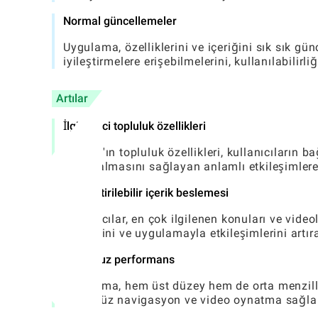
Normal güncellemeler
Uygulama, özelliklerini ve içeriğini sık sık gü
iyileştirmelere erişebilmelerini, kullanılabilirli
Artılar
İlgi çekici topluluk özellikleri
FIKFAP'ın topluluk özellikleri, kullanıcıların
ilham almasını sağlayan anlamlı etkileşimlere 
Özelleştirilebilir içerik beslemesi
Kullanıcılar, en çok ilgilenen konuları ve videol
zevklerini ve uygulamayla etkileşimlerini artıra
Sorunsuz performans
Uygulama, hem üst düzey hem de orta menzilli
pürüzsüz navigasyon ve video oynatma sağlar