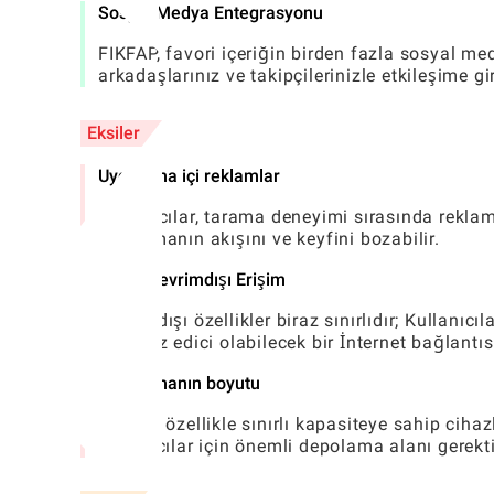
Sosyal Medya Entegrasyonu
FIKFAP, favori içeriğin birden fazla sosyal m
arkadaşlarınız ve takipçilerinizle etkileşime gir
Eksiler
Uygulama içi reklamlar
Kullanıcılar, tarama deneyimi sırasında rekla
kullanmanın akışını ve keyfini bozabilir.
Sınırlı Çevrimdışı Erişim
Çevrimdışı özellikler biraz sınırlıdır; Kullanıc
rahatsız edici olabilecek bir İnternet bağlant
Uygulamanın boyutu
FIKFAP, özellikle sınırlı kapasiteye sahip ciha
kullanıcılar için önemli depolama alanı gerektir