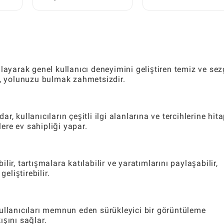
Erişebilirsiniz: Adım
Adım Adım Kılavuz
Adım İpuçları
layarak genel kullanıcı deneyimini geliştiren temiz ve sez
n, yolunuzu bulmak zahmetsizdir.
 kullanıcıların çeşitli ilgi alanlarına ve tercihlerine hit
lere ev sahipliği yapar.
ilir, tartışmalara katılabilir ve yaratımlarını paylaşabilir,
eliştirebilir.
ullanıcıları memnun eden sürükleyici bir görüntüleme
şını sağlar.