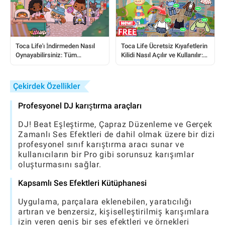
Toca Life Ücretsiz Kıyafetlerin
Toca Life'ı İndirmeden Nasıl
Kilidi Nasıl Açılır ve Kullanılır:
Oynayabilirsiniz: Tüm
Eksiksiz Bir Kılavuz
Oyuncular İçin Basit Bir
Kılavuz
Çekirdek Özellikler
Profesyonel DJ karıştırma araçları
DJ! Beat Eşleştirme, Çapraz Düzenleme ve Gerçek
Zamanlı Ses Efektleri de dahil olmak üzere bir dizi
profesyonel sınıf karıştırma aracı sunar ve
kullanıcıların bir Pro gibi sorunsuz karışımlar
oluşturmasını sağlar.
Kapsamlı Ses Efektleri Kütüphanesi
Uygulama, parçalara eklenebilen, yaratıcılığı
artıran ve benzersiz, kişiselleştirilmiş karışımlara
izin veren geniş bir ses efektleri ve örnekleri