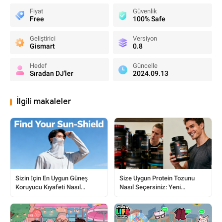
Fiyat
Güvenlik
Free
100% Safe
Geliştirici
Versiyon
Gismart
0.8
Hedef
Güncelle
Sıradan DJ'ler
2024.09.13
İlgili makaleler
Sizin İçin En Uygun Güneş
Size Uygun Protein Tozunu
Koruyucu Kıyafeti Nasıl
Nasıl Seçersiniz: Yeni
Seçersiniz
Başlayanlar İçin Eksiksiz
Kılavuz