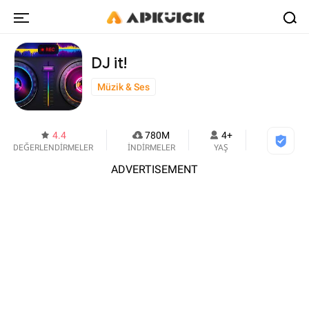
DJ it!
Müzik & Ses
4.4
780M
4+
DEĞERLENDİRMELER
İNDİRMELER
YAŞ
ADVERTISEMENT