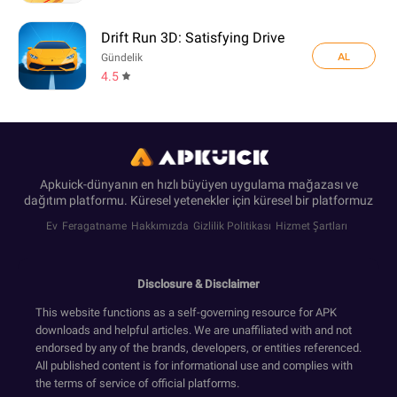
Drift Run 3D: Satisfying Drive
AL
Gündelik
4.5
Apkuick-dünyanın en hızlı büyüyen uygulama mağazası ve
dağıtım platformu. Küresel yetenekler için küresel bir platformuz
Ev
Feragatname
Hakkımızda
Gizlilik Politikası
Hizmet Şartları
Disclosure & Disclaimer
This website functions as a self-governing resource for APK
downloads and helpful articles. We are unaffiliated with and not
endorsed by any of the brands, developers, or entities referenced.
All published content is for informational use and complies with
the terms of service of official platforms.