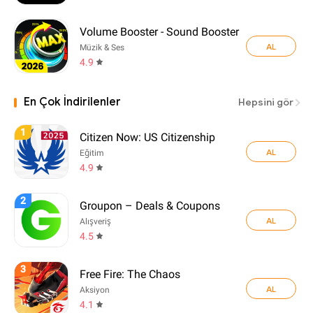
Volume Booster - Sound Booster
AL
Müzik & Ses
4.9
En Çok İndirilenler
Hepsini gör
1
Citizen Now: US Citizenship
AL
Eğitim
4.9
2
Groupon – Deals & Coupons
AL
Alışveriş
4.5
3
Free Fire: The Chaos
AL
Aksiyon
4.1