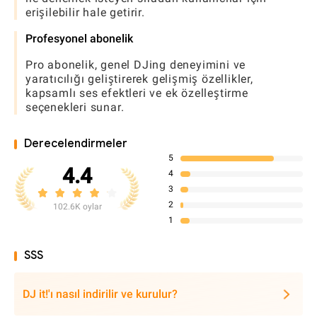
erişilebilir hale getirir.
Profesyonel abonelik
Pro abonelik, genel DJing deneyimini ve
yaratıcılığı geliştirerek gelişmiş özellikler,
kapsamlı ses efektleri ve ek özelleştirme
seçenekleri sunar.
Derecelendirmeler
5
4.4
4
3
2
102.6K oylar
1
SSS
DJ it!'ı nasıl indirilir ve kurulur?