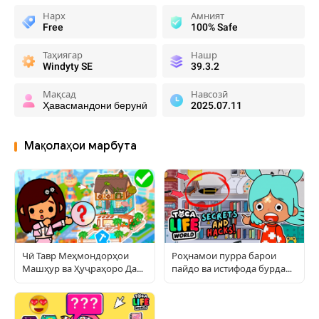
Нарх
Амният
Free
100% Safe
Таҳиягар
Нашр
Windyty SE
39.3.2
Мақсад
Навсозӣ
Ҳавасмандони берунӣ
2025.07.11
Мақолаҳои марбута
Чӣ Тавр Меҳмондорҳои
Роҳнамои пурра барои
Машҳур ва Ҳуҷраҳоро Дар
пайдо ва истифода бурдани
Toca World Сохтанро Такрор
ашёи пинҳонӣ дар Тока
Намудан