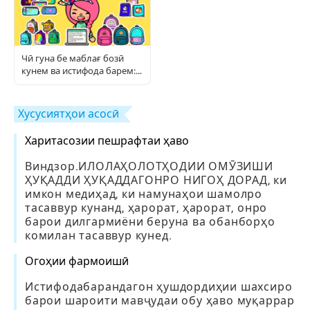
Чӣ гуна бе маблағ бозӣ
кунем ва истифода барем:
Дастури пурраи бозингарӣ
Хусусиятҳои асосӣ
Харитасозии пешрафтаи ҳаво
Виндзор.ИЛОЛАҲОЛОТҲОДИИ ОМӮЗИШИ
ҲУҚАДДИ ҲУҚАДДАГОНРО НИГОҲ ДОРАД, ки
имкон медиҳад, ки намунаҳои шамолро
тасаввур кунанд, ҳарорат, ҳарорат, онро
барои дилгармиёни беруна ва обанборҳо
комилан тасаввур кунед.
Огоҳии фармоишӣ
Истифодабарандагон ҳушдордиҳии шахсиро
барои шароити мавҷудаи обу ҳаво муқаррар