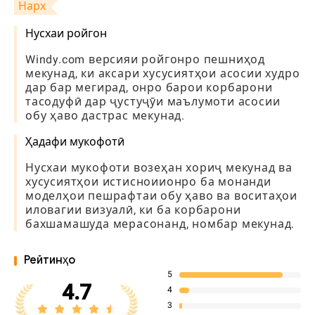
Нарх
Нусхаи ройгон
Windy.com версияи ройгонро пешниҳод
мекунад, ки аксари хусусиятҳои асосии худро
дар бар мегирад, онро барои корбарони
тасодуфӣ дар ҷустуҷӯи маълумоти асосии
обу ҳаво дастрас мекунад.
Ҳадафи мукофотӣ
Нусхаи мукофоти возеҳан хориҷ мекунад ва
хусусиятҳои истисноиионро ба монанди
моделҳои пешрафтаи обу ҳаво ва воситаҳои
иловагии визуалӣ, ки ба корбарони
бахшамашуда мерасонанд, номбар мекунад.
Рейтинҳо
5
4.7
4
3