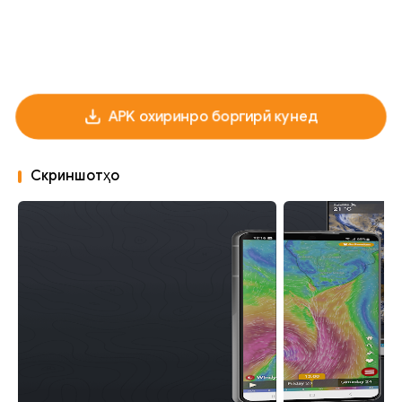
APK охиринро боргирӣ кунед
Скриншотҳо