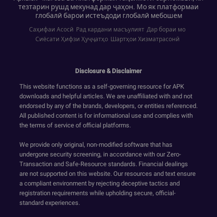
тезтарин рушд мекунад дар ҷаҳон. Мо як платформаи
глобалӣ барои истеъдоди глобалӣ мебошем
Саҳифаи Асосӣ
Рад кардани масъулият
Дар бораи мо
Сиёсати Ҳифзи Ҳуҷҷатҳо
Шартҳои Хизматрасонӣ
Disclosure & Disclaimer
This website functions as a self-governing resource for APK
downloads and helpful articles. We are unaffiliated with and not
endorsed by any of the brands, developers, or entities referenced.
All published content is for informational use and complies with
the terms of service of official platforms.
We provide only original, non-modified software that has
undergone security screening, in accordance with our Zero-
Transaction and Safe-Resource standards. Financial dealings
are not supported on this website. Our resources and text ensure
a compliant environment by rejecting deceptive tactics and
registration requirements while upholding secure, official-
standard experiences.