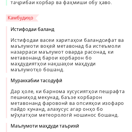
таҷрибаи корбар ва фаҳмиши обу ҳаво.
Камбудиҳо
Истифодаи баланд
Истифодаи васеи харитаҳои баландсифат ва
маълумоти воқеӣ метавонад ба истеъмоли
назарраси маълумот оварда расонад, ки
метавонанд барои корбарон бо
маҳдудиятҳои нақшаҳои маҳдуди
маълумотҳо бошанд.
Мураккабии тасодуфӣ
Дар ҳоле, ки барнома хусусиятҳои пешрафта
пешниҳод мекунад, баъзе корбарон
метавонанд фаровонӣ ва опсияҳои изофаро
пайдо кунанд, алахусус агар онҳо бо
мӯҳлатҳои метеорологӣ ношинос бошанд.
Маълумоти маҳдуди таърихӣ