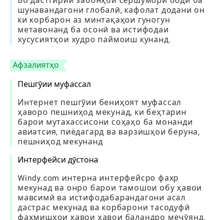
Бо дастгирии забонҳои сершумори бодӣ ба
шунавандагони глобалӣ, кафолат додани он
ки корбарон аз минтақаҳои гуногун
метавонанд ба осонӣ ва истифодаи
хусусиятҳои худро паймоиш кунанд.
Афзалиятҳо
Пешгӯии муфассал
Интернет пешгӯии бениҳоят муфассал
ҳаворо пешниҳод мекунад, ки беҳтарин
барои мутахассисони соҳаҳо ба монанди
авиатсия, пиёдагард ва варзишҳои беруна,
пешниҳод мекунанд
Интерфейси дӯстона
Windy.com интерна интерфейсро фахр
мекунад ва онро барои тамошои обу ҳавои
мавсимӣ ва истифодабарандагони асал
дастрас мекунад ва корбарони тасодуфӣ
фаҳмишҳои ҳавои ҳавои баландро меҷӯянд.