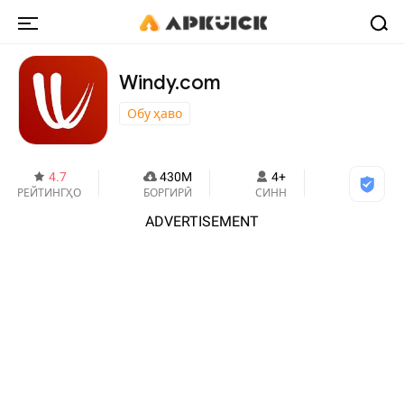
Windy.com
Обу ҳаво
4.7
430M
4+
РЕЙТИНГҲО
БОРГИРӢ
СИНН
ADVERTISEMENT