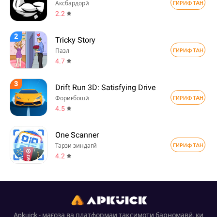
ГИРИФТАН
Аксбардорӣ
2.2
2
Tricky Story
ГИРИФТАН
Пазл
4.7
3
Drift Run 3D: Satisfying Drive
ГИРИФТАН
Фориғбошӣ
4.5
One Scanner
ГИРИФТАН
Тарзи зиндагӣ
4.2
Apkuick - мағоза ва платформаи тақсимоти барномавӣ, ки