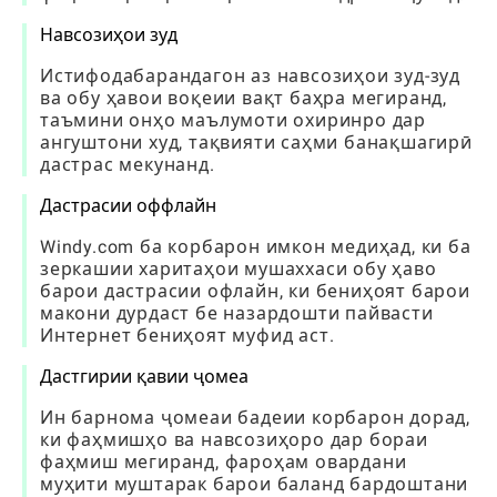
Навсозиҳои зуд
Истифодабарандагон аз навсозиҳои зуд-зуд
ва обу ҳавои воқеии вақт баҳра мегиранд,
таъмини онҳо маълумоти охиринро дар
ангуштони худ, тақвияти саҳми банақшагирӣ
дастрас мекунанд.
Дастрасии оффлайн
Windy.com ба корбарон имкон медиҳад, ки ба
зеркашии харитаҳои мушаххаси обу ҳаво
барои дастрасии офлайн, ки бениҳоят барои
макони дурдаст бе назардошти пайвасти
Интернет бениҳоят муфид аст.
Дастгирии қавии ҷомеа
Ин барнома ҷомеаи бадеии корбарон дорад,
ки фаҳмишҳо ва навсозиҳоро дар бораи
фаҳмиш мегиранд, фароҳам овардани
муҳити муштарак барои баланд бардоштани