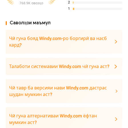
2
768.9K овозҳо
1
Саволҳои маъмул
Чӣ гуна бояд Windy.com-ро боргирӣ ва насб
кард?
Талаботи системавии Windy.com чӣ гуна аст?
Чӣ тавр ба версияи нави Windy.com дастрас
шудан мумкин аст?
Чӣ гуна алтернативаи Windy.com ёфтан
мумкин аст?