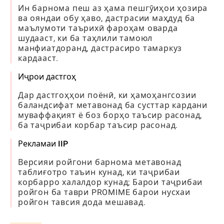
Ин барнома пеш аз ҳама пешгӯиҳои ҳозира
ва ояндаи обу ҳаво, дастрасии маҳдуд ба
маълумоти таърихӣ фароҳам оварда
шудааст, ки ба таҳлили тамоюл
манфиатдоранд, дастрасиро тамаркуз
кардааст.
Иҷрои дастгоҳ
Дар дастгоҳҳои поёнӣ, ки ҳамоҳангсозии
баландсифат метавонад ба сусттар кардани
муваффақият ё боз борҳо таъсир расонад,
ба таҷрибаи корбар таъсир расонад.
Рекламаи IIP
Версияи ройгони барнома метавонад
таблиғотро таъин кунад, ки таҷрибаи
корбарро халалдор кунад; Барои таҷрибаи
ройгон ба таври PROMIME барои нусхаи
ройгон тавсия дода мешавад.