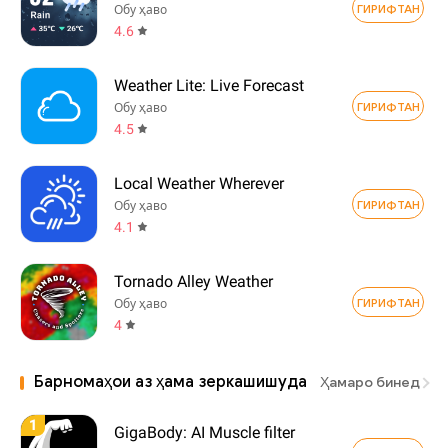
ГИРИФТАН
Обу ҳаво
4.6
Weather Lite: Live Forecast
ГИРИФТАН
Обу ҳаво
4.5
Local Weather Wherever
ГИРИФТАН
Обу ҳаво
4.1
Tornado Alley Weather
ГИРИФТАН
Обу ҳаво
4
Барномаҳои аз ҳама зеркашишуда
Ҳамаро бинед
1
GigaBody: AI Muscle filter