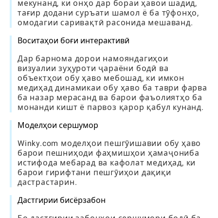
мекунанд, ки онҳо дар бораи ҳавои шадид,
тағир додани суръати шамол ё ба тӯфонҳо,
омодагии саривақтӣ расонида мешаванд.
Воситаҳои боғи интерактивӣ
Дар барнома дорои намояндагиҳои
визуалии зуҳуроти ҷараёни бодӣ ва
объектҳои обу ҳаво мебошад, ки имкон
медиҳад динамикаи обу ҳаво ба таври фарва
ба назар мерасанд ва барои фаъолиятҳо ба
монанди кишт ё парвоз қарор қабул кунанд.
Моделҳои сершумор
Winky.com моделҳои пешгӯишавии обу ҳаво
барои пешниҳоди фаҳмишҳои ҳамаҷониба
истифода мебарад ва кафолат медиҳад, ки
барои гирифтани пешгӯиҳои дақиқи
дастрастарин.
Дастгирии бисёрзабон