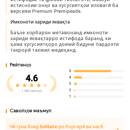
истисноии онҳо ва хусусиятҳои иловагӣ ба
версияи Premium Premipeade.
Имконоти хариди яквақта
Баъзе корбарон метавонанд имконоти
хариди яквақтарро истифода баранд, ки
ҳама хусусиятҳоро доимӣ бидуни пардохти
такрорӣ такмил медиҳанд.
Рейтинҳо
5
4.6
4
3
2
1.8M овозҳо
1
Саволҳои маъмул
Чӣ гуна бояд Solitaire-ро боргирӣ ва насб