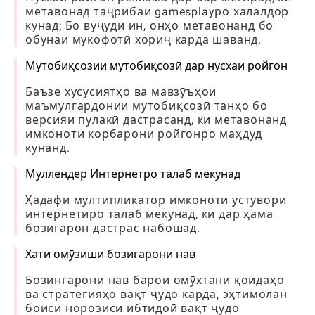
метавонад таҷрибаи gamesplayро халалдор
кунад; Бо вуҷуди ин, онҳо метавонанд бо
обунаи мукофотӣ хориҷ карда шаванд.
Мутобиқсозии мутобиқсозӣ дар нусхаи ройгон
Баъзе хусусиятҳо ва мавзӯъҳои
маъмулгардонии мутобиқсозӣ танҳо бо
версияи пулакӣ дастрасанд, ки метавонанд
имконоти корбарони ройгонро маҳдуд
кунанд.
Муллендер Интернетро талаб мекунад
Ҳадафи мултипликатор имконоти устувори
интернетиро талаб мекунад, ки дар ҳама
бозигарон дастрас набошад.
Хати омӯзиши бозигарони нав
Бозингарони нав барои омӯхтани қоидаҳо
ва стратегияҳо вақт ҷудо карда, эҳтимолан
боиси норозиси ибтидоӣ вақт ҷудо