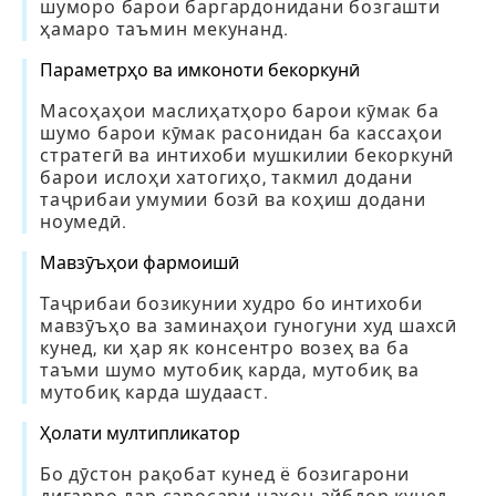
шуморо барои баргардонидани бозгашти
ҳамаро таъмин мекунанд.
Параметрҳо ва имконоти бекоркунӣ
Масоҳаҳои маслиҳатҳоро барои кӯмак ба
шумо барои кӯмак расонидан ба кассаҳои
стратегӣ ва интихоби мушкилии бекоркунӣ
барои ислоҳи хатогиҳо, такмил додани
таҷрибаи умумии бозӣ ва коҳиш додани
ноумедӣ.
Мавзӯъҳои фармоишӣ
Таҷрибаи бозикунии худро бо интихоби
мавзӯъҳо ва заминаҳои гуногуни худ шахсӣ
кунед, ки ҳар як консентро возеҳ ва ба
таъми шумо мутобиқ карда, мутобиқ ва
мутобиқ карда шудааст.
Ҳолати мултипликатор
Бо дӯстон рақобат кунед ё бозигарони