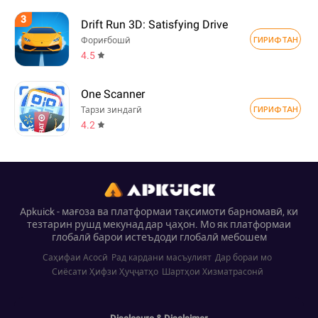
3
Drift Run 3D: Satisfying Drive
ГИРИФТАН
Фориғбошӣ
4.5
One Scanner
ГИРИФТАН
Тарзи зиндагӣ
4.2
Apkuick - мағоза ва платформаи тақсимоти барномавӣ, ки
тезтарин рушд мекунад дар ҷаҳон. Мо як платформаи
глобалӣ барои истеъдоди глобалӣ мебошем
Саҳифаи Асосӣ
Рад кардани масъулият
Дар бораи мо
Сиёсати Ҳифзи Ҳуҷҷатҳо
Шартҳои Хизматрасонӣ