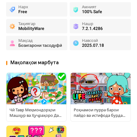
Нарх
Амният
Free
100% Safe
Таҳиягар
Нашр
MobilityWare
7.2.1.4286
Мақсад
Навсозӣ
Бозигарони тасодуфӣ
2025.07.18
Мақолаҳои марбута
Чӣ Тавр Меҳмондорҳои
Роҳнамои пурра барои
Машҳур ва Ҳуҷраҳоро Дар
пайдо ва истифода бурдани
Toca World Сохтанро Такрор
ашёи пинҳонӣ дар Тока
Намудан