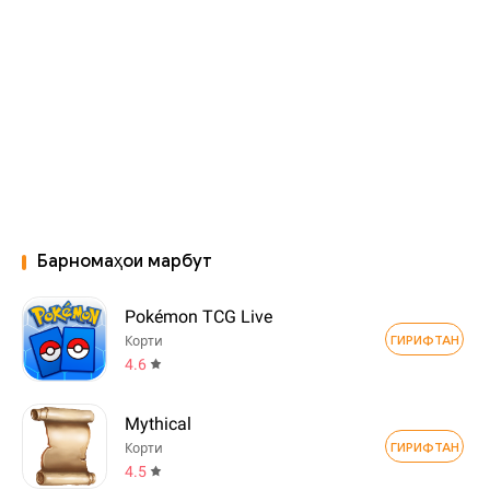
Барномаҳои марбут
Pokémon TCG Live
ГИРИФТАН
Корти
4.6
Mythical
ГИРИФТАН
Корти
4.5