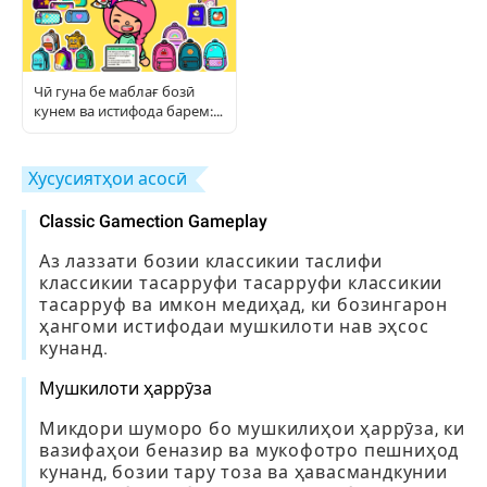
Чӣ гуна бе маблағ бозӣ
кунем ва истифода барем:
Дастури пурраи бозингарӣ
Хусусиятҳои асосӣ
Classic Gamection Gameplay
Аз лаззати бозии классикии таслифи
классикии тасарруфи тасарруфи классикии
тасарруф ва имкон медиҳад, ки бозингарон
ҳангоми истифодаи мушкилоти нав эҳсос
кунанд.
Мушкилоти ҳаррӯза
Микдори шуморо бо мушкилиҳои ҳаррӯза, ки
вазифаҳои беназир ва мукофотро пешниҳод
кунанд, бозии тару тоза ва ҳавасмандкунии