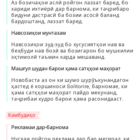
Аз бозичаҳои аслӣ ройгон лаззат баред, бо
хариди ихтиёрӣ дар барнома, ки таҷрибаро
бидуни дастрасӣ ба бозии асосӣ баланд
бардоштанд, лаззат баред.
Навсозиҳои мунтазам
Навсозиҳои зуд-зуд бо хусусиятҳои нав ва
беҳбуди нав бозӣ ва бозигарон бо мушкилии
эҳтимолӣ таъмин карда мешаванд.
Машғул шудан барои ҳама сатҳҳои маҳорат
Новобаста аз он ки шумо шурӯъкунандагон
ҳастед ё коршиноси Solitorire, барномае, ки
ҳама сатҳҳои маҳорат пайдо мекунанд,
таҷрибаи худро барои ҳама расонидааст.
Камбудиҳо
Рекламаи дар-барнома
Нусхаи ройгон реклама дар бар мегирад, ки