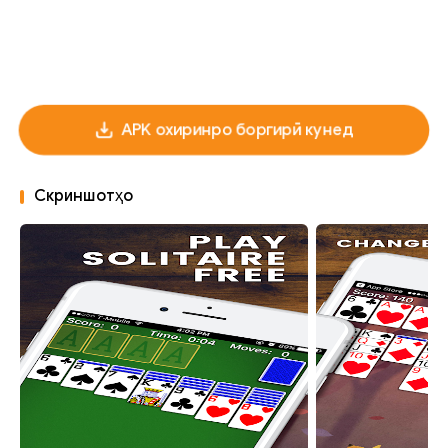
APK охиринро боргирӣ кунед
Скриншотҳо