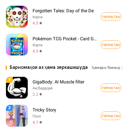
Forgotten Tales: Day of the De
ГИРИФТАН
Корти
4.5
Pokémon TCG Pocket - Card Game
ГИРИФТАН
Корти
4.5
Барномаҳои аз ҳама зеркашишуда
Ҳамаро бинед
1
GigaBody: AI Muscle filter
ГИРИФТАН
Аксбардорӣ
2.2
2
Tricky Story
ГИРИФТАН
Пазл
4.7