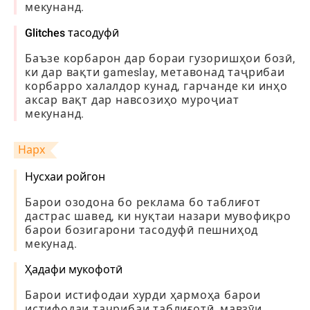
мекунанд.
Glitches тасодуфӣ
Баъзе корбарон дар бораи гузоришҳои бозӣ,
ки дар вақти gameslay, метавонад таҷрибаи
корбарро халалдор кунад, гарчанде ки инҳо
аксар вақт дар навсозиҳо муроҷиат
мекунанд.
Нарх
Нусхаи ройгон
Барои озодона бо реклама бо таблиғот
дастрас шавед, ки нуқтаи назари мувофиқро
барои бозигарони тасодуфӣ пешниҳод
мекунад.
Ҳадафи мукофотӣ
Барои истифодаи хурди ҳармоҳа барои
истифодаи таҷрибаи таблиғотӣ, мавзӯи