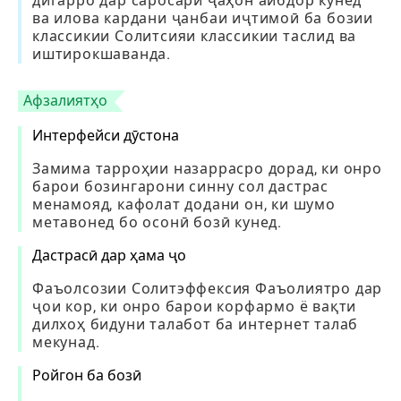
дигарро дар саросари ҷаҳон айбдор кунед
ва илова кардани ҷанбаи иҷтимоӣ ба бозии
классикии Солитсияи классикии таслид ва
иштирокшаванда.
Афзалиятҳо
Интерфейси дӯстона
Замима тарроҳии назаррасро дорад, ки онро
барои бозингарони синну сол дастрас
менамояд, кафолат додани он, ки шумо
метавонед бо осонӣ бозӣ кунед.
Дастрасӣ дар ҳама ҷо
Фаъолсозии Солитэффексия Фаъолиятро дар
ҷои кор, ки онро барои корфармо ё вақти
дилхоҳ бидуни талабот ба интернет талаб
мекунад.
Ройгон ба бозӣ