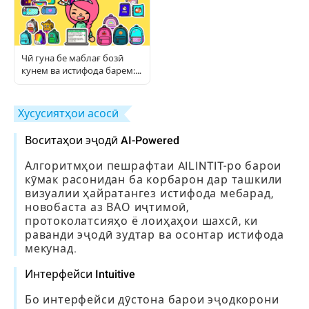
Чӣ гуна бе маблағ бозӣ
кунем ва истифода барем:
Дастури пурраи бозингарӣ
Хусусиятҳои асосӣ
Воситаҳои эҷодӣ AI-Powered
Алгоритмҳои пешрафтаи AILINTIT-ро барои
кӯмак расонидан ба корбарон дар ташкили
визуалии ҳайратангез истифода мебарад,
новобаста аз ВАО иҷтимоӣ,
протоколатсияҳо ё лоиҳаҳои шахсӣ, ки
раванди эҷодӣ зудтар ва осонтар истифода
мекунад.
Интерфейси Intuitive
Бо интерфейси дӯстона барои эҷодкорони