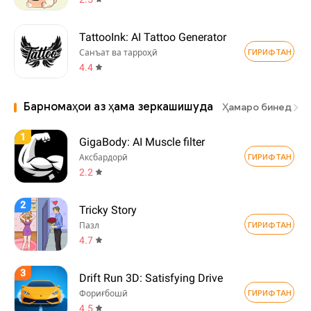
TattooInk: AI Tattoo Generator
ГИРИФТАН
Санъат ва тарроҳӣ
4.4
Барномаҳои аз ҳама зеркашишуда
Ҳамаро бинед
1
GigaBody: AI Muscle filter
ГИРИФТАН
Аксбардорӣ
2.2
2
Tricky Story
ГИРИФТАН
Пазл
4.7
3
Drift Run 3D: Satisfying Drive
ГИРИФТАН
Фориғбошӣ
4.5