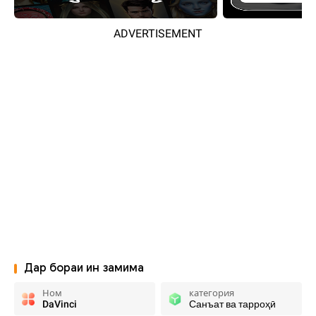
ADVERTISEMENT
Дар бораи ин замима
Ном
категория
DaVinci
Санъат ва тарроҳӣ