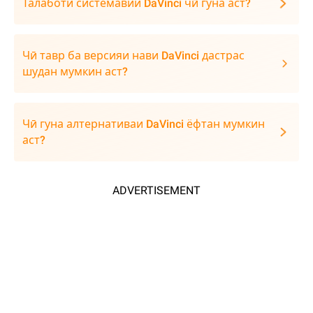
Талаботи системавии DaVinci чӣ гуна аст?
Чӣ тавр ба версияи нави DaVinci дастрас
шудан мумкин аст?
Чӣ гуна алтернативаи DaVinci ёфтан мумкин
аст?
ADVERTISEMENT