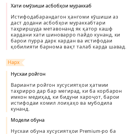
Хати омӯзиши асбобҳои мураккаб
Истифодабарандагон ҳангоми кӯшиши аз
даст додани асбобҳои мураккабтари
таҳриршуда метавонанд як қатор кашф
кардани хати шиноварро пайдо кунанд, ки
барои пурра дарк кардан ва истифодаи
қобилияти барнома вақт талаб карда шавад.
Нарх
Нусхаи ройгон
Варианти ройгон хусусиятҳои ҳатмии
таҳрирро дар бар мегирад, ки ба корбарон
имкон медиҳад, ки бидуни хароҷот, барои
истифодаи комил лоиҳаҳо ва мубодила
кунанд.
Модели обуна
Нусхаи обуна хусусиятҳои Premium-ро ба