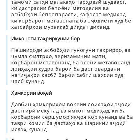
тамоми сатҳи малакаҳо тарҳрезӣ шудааст,
ки дастрасии бепоёни методелия ва
асбобҳои бепоопарастӣ, кафолат медиҳад,
ки корбарон метавонанд ба эҷодиёти худ бе
хатсайрҳои мураккаб диққат диҳанд.
Имконоти таҳриркунии бор
Пешниҳоди асбобҳои гуногуни таҳрирҳо, аз
ҷумла филтрҳо, зеризаминии матн,
корбарон метавонанд ба осонӣ метавонанд
лоиҳаҳои худро барои ба даст овардани
натиҷаҳои касбӣ барои сабти шахсии худ
ҷалб кунанд.
Ҳамкории воқеӣ
Давбин ҳамкориҳои воқеии лоиҳаҳои эҷодӣ
дастгирӣ мекунад ва имкон медиҳад, ки ба
корбарони сершумор якҷоя кор кунанд ва ба
таври комил ба дастаҳо ва шарикии эҷодӣ
ислоҳ кунанд.