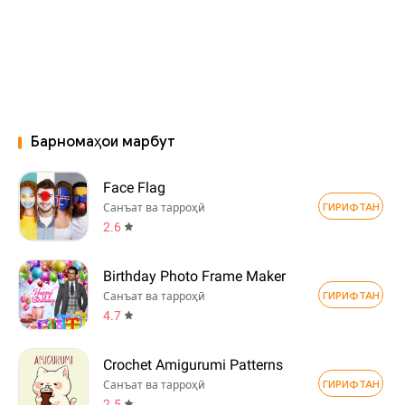
Барномаҳои марбут
Face Flag
ГИРИФТАН
Санъат ва тарроҳӣ
2.6
Birthday Photo Frame Maker
ГИРИФТАН
Санъат ва тарроҳӣ
4.7
Crochet Amigurumi Patterns
ГИРИФТАН
Санъат ва тарроҳӣ
2.5