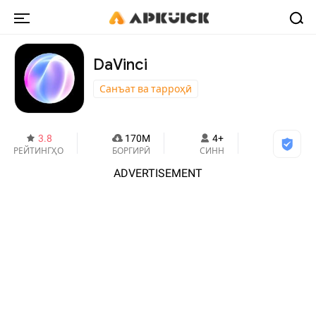
DaVinci
Санъат ва тарроҳӣ
3.8
170M
4+
РЕЙТИНГҲО
БОРГИРӢ
СИНН
ADVERTISEMENT