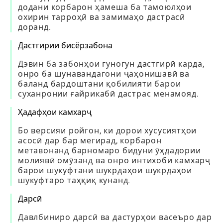
додани корбарон ҳамеша ба тамоюлҳои
охирин тарроҳӣ ва замимаҳо дастрасӣ
доранд.
Дастгирии бисёрзабона
Дэвин ба забонҳои гуногун дастгирӣ карда,
онро ба шунавандагони ҷаҳонишавӣ ва
баланд бардоштани қобилияти барои
суханронии ғайрикабӣ дастрас менамояд.
Ҳадафҳои камхарҷ
Бо версияи ройгон, ки дорои хусусиятҳои
асосӣ дар бар мегирад, корбарон
метавонанд барномаро бидуни ӯҳдадории
молиявӣ омӯзанд ва онро интихоби камхарҷ
барои шукуфтани шукрдаҳои шукрдаҳои
шукуфтаро таҳқиқ кунанд.
Дарсӣ
Давлбиниро дарсӣ ва дастурҳои васеъро дар