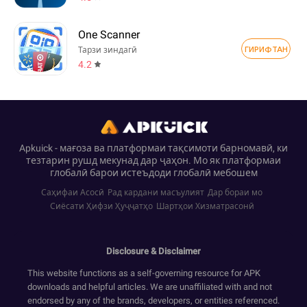
One Scanner
ГИРИФТАН
Тарзи зиндагӣ
4.2
Apkuick - мағоза ва платформаи тақсимоти барномавӣ, ки
тезтарин рушд мекунад дар ҷаҳон. Мо як платформаи
глобалӣ барои истеъдоди глобалӣ мебошем
Саҳифаи Асосӣ
Рад кардани масъулият
Дар бораи мо
Сиёсати Ҳифзи Ҳуҷҷатҳо
Шартҳои Хизматрасонӣ
Disclosure & Disclaimer
This website functions as a self-governing resource for APK
downloads and helpful articles. We are unaffiliated with and not
endorsed by any of the brands, developers, or entities referenced.