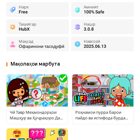
Нарх
Амният
Free
100% Safe
Таҳиягар
Нашр
HubX
3.0.8
Мақсад
Навсозӣ
Офаринони тасодуфӣ
2025.06.13
Мақолаҳои марбута
Чӣ Тавр Меҳмондорҳои
Роҳнамои пурра барои
Машҳур ва Ҳуҷраҳоро Дар
пайдо ва истифода бурдани
Toca World Сохтанро Такрор
ашёи пинҳонӣ дар Тока
Намудан