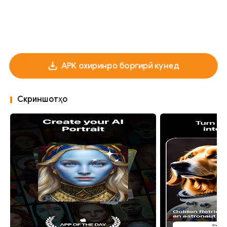
APK охиринро боргирӣ кунед
Скриншотҳо