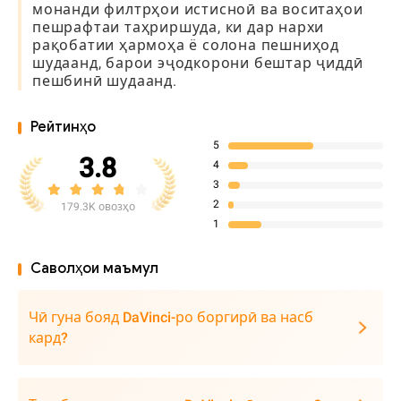
монанди филтрҳои истисноӣ ва воситаҳои
пешрафтаи таҳриршуда, ки дар нархи
рақобатии ҳармоҳа ё солона пешниҳод
шудаанд, барои эҷодкорони бештар ҷиддӣ
пешбинӣ шудаанд.
Рейтинҳо
5
3.8
4
3
2
179.3K овозҳо
1
Саволҳои маъмул
Чӣ гуна бояд DaVinci-ро боргирӣ ва насб
кард?