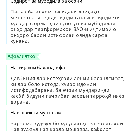
Содирот ва мубодила ба осонӣ
Пас аз ба итмом расидани лоиҳаҳо
метавонанд эҷоди эҷоди таъсиси эҷодиёти
худ дар форматҳои гуногун ва мубодилаи
онҳо дар платформаҳои ВАО-и иҷтимоӣ ё
онҳоро барои истифодаи оянда сарфа
кунанд.
Афзалиятҳо
Натиҷаҳои баландсифат
Давбиния дар истеҳсоли аёнии баландсифат,
ки дар боло истода, худро идомаи
истифодабаранд, ба эҷоди мундариҷаи
касбӣ бидуни таҷрибаи васеъи тарроҳӣ ниёз
доранд.
Навсозиҳои мунтазам
Барнома зуд-зуд бо хусусиятҳо ва воситаҳои
нав зуд-зуд нав карда мешавад, кафолат