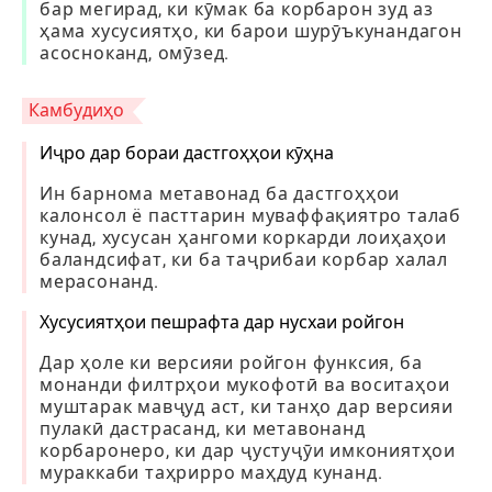
бар мегирад, ки кӯмак ба корбарон зуд аз
ҳама хусусиятҳо, ки барои шурӯъкунандагон
асосноканд, омӯзед.
Камбудиҳо
Иҷро дар бораи дастгоҳҳои кӯҳна
Ин барнома метавонад ба дастгоҳҳои
калонсол ё пасттарин муваффақиятро талаб
кунад, хусусан ҳангоми коркарди лоиҳаҳои
баландсифат, ки ба таҷрибаи корбар халал
мерасонанд.
Хусусиятҳои пешрафта дар нусхаи ройгон
Дар ҳоле ки версияи ройгон функсия, ба
монанди филтрҳои мукофотӣ ва воситаҳои
муштарак мавҷуд аст, ки танҳо дар версияи
пулакӣ дастрасанд, ки метавонанд
корбаронеро, ки дар ҷустуҷӯи имкониятҳои
мураккаби таҳрирро маҳдуд кунанд.