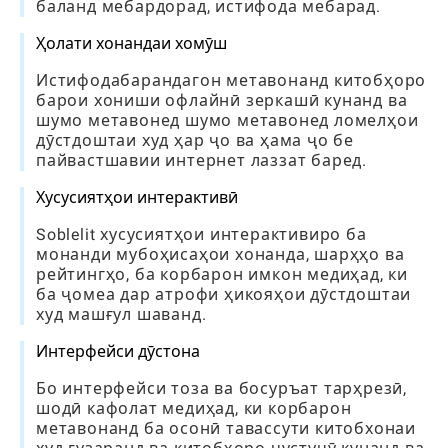
баланд мебардорад, истифода мебарад.
Ҳолати хонандаи хомӯш
Истифодабарандагон метавонанд китобҳоро
барои хониши офлайнӣ зеркашӣ кунанд ва
шумо метавонед шумо метавонед ломелҳои
дӯстдоштаи худ ҳар ҷо ва ҳама ҷо бе
пайвастшавии интернет лаззат баред.
Хусусиятҳои интерактивӣ
Soblelit хусусиятҳои интерактивиро ба
монанди мубоҳисаҳои хонанда, шарҳҳо ва
рейтингҳо, ба корбарон имкон медиҳад, ки
ба ҷомеа дар атрофи ҳикояҳои дӯстдоштаи
худ машғул шаванд.
Интерфейси дӯстона
Бо интерфейси тоза ва босуръат тарҳрезӣ,
шодӣ кафолат медиҳад, ки корбарон
метавонанд ба осонӣ тавассути китобхонаи