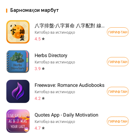
Барномаҳои марбут
八字排盤-八字算命 八字配對 線上算命 生辰八字查詢
ГИРИФТАН
Китобҳо ва истинодҳо
4.5
Herbs Directory
ГИРИФТАН
Китобҳо ва истинодҳо
3.9
Freewave: Romance Audiobooks
ГИРИФТАН
Китобҳо ва истинодҳо
4.2
Quotes App - Daily Motivation
ГИРИФТАН
Китобҳо ва истинодҳо
4.7