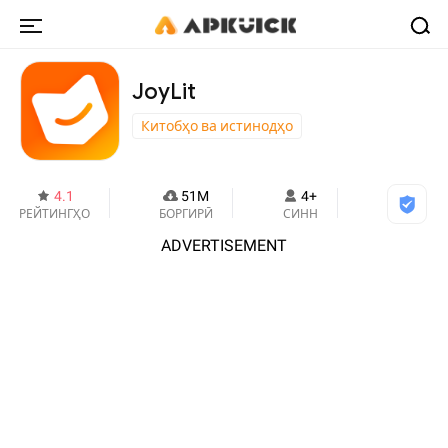
JoyLit
Китобҳо ва истинодҳо
4.1
51M
4+
РЕЙТИНГҲО
БОРГИРӢ
СИНН
ADVERTISEMENT