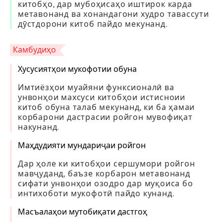
китобҳо, дар мубоҳисаҳо иштирок карда
метавонанд ва хонандагони худро тавассути
дӯстдорони китоб пайдо мекунанд.
Камбудиҳо
Хусусиятҳои мукофотии обуна
Имтиёзҳои муайяни функсионалӣ ва
унвонҳои махсуси китобҳои истисноии
китоб обуна талаб мекунанд, ки ба ҳамаи
корбарони дастрасии ройгон мувофиқат
накунанд.
Маҳдудияти мундариҷаи ройгон
Дар ҳоле ки китобҳои сершумори ройгон
мавҷуданд, баъзе корбарон метавонанд
сифати унвонҳои озодро дар муқоиса бо
интихоботи мукофотӣ пайдо кунанд.
Масъалаҳои мутобиқати дастгоҳ