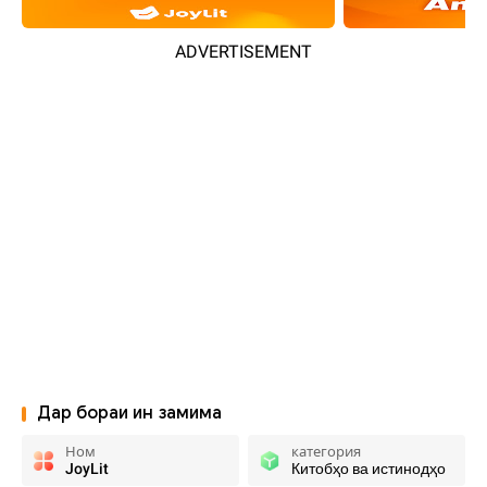
ADVERTISEMENT
Дар бораи ин замима
Ном
категория
JoyLit
Китобҳо ва истинодҳо