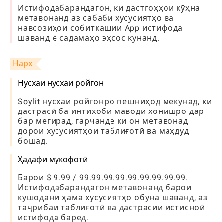
Истифодабарандагон, ки дастгоҳҳои кӯҳна
метавонанд аз сабаби хусусиятҳо ва
навсозиҳои собиткашии App истифода
шаванд ё садамаҳо эҳсос кунанд.
Нарх
Нусхаи нусхаи ройгон
Soylit нусхаи ройгонро пешниҳод мекунад, ки
дастрасӣ ба интихоби маводи хонишро дар
бар мегирад, гарчанде ки он метавонад
дорои хусусиятҳои таблиғотӣ ва маҳдуд
бошад.
Ҳадафи мукофотӣ
Барои $ 9.99 / 99.99.99.99.99.99.99.99.99.
Истифодабарандагон метавонанд барои
кушодани ҳама хусусиятҳо обуна шаванд, аз
таҷрибаи таблиғотӣ ва дастрасии истисноӣ
истифода баред.