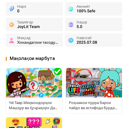
Нарх
Амният
0
100% Safe
Таҳиягар
Нашр
JoyLit Team
5.0
Мақсад
Навсозӣ
Хонандагони тасодуфӣ
2025.07.08
Мақолаҳои марбута
Чӣ Тавр Меҳмондорҳои
Роҳнамои пурра барои
Машҳур ва Ҳуҷраҳоро Дар
пайдо ва истифода бурдани
Toca World Сохтанро Такрор
ашёи пинҳонӣ дар Тока
Намудан