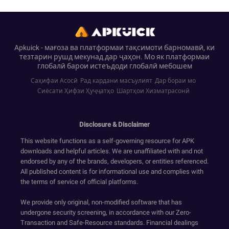
Apkuick - мағоза ва платформаи тақсимоти барномавӣ, ки
тезтарин рушд мекунад дар ҷаҳон. Мо як платформаи
глобалӣ барои истеъдоди глобалӣ мебошем
Саҳифаи Асосӣ
Рад кардани масъулият
Дар бораи мо
Сиёсати Ҳифзи Ҳуҷҷатҳо
Шартҳои Хизматрасонӣ
Disclosure & Disclaimer
This website functions as a self-governing resource for APK
downloads and helpful articles. We are unaffiliated with and not
endorsed by any of the brands, developers, or entities referenced.
All published content is for informational use and complies with
the terms of service of official platforms.
We provide only original, non-modified software that has
undergone security screening, in accordance with our Zero-
Transaction and Safe-Resource standards. Financial dealings