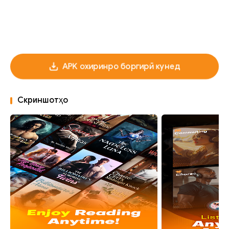
APK охиринро боргирӣ кунед
Скриншотҳо