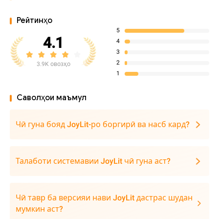
Рейтинҳо
5
4.1
4
3
2
3.9K овозҳо
1
Саволҳои маъмул
Чӣ гуна бояд JoyLit-ро боргирӣ ва насб кард?
Талаботи системавии JoyLit чӣ гуна аст?
Чӣ тавр ба версияи нави JoyLit дастрас шудан
мумкин аст?