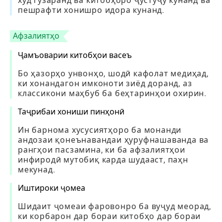
худ гузаранд ва китобҳоро ҷустуҷӯ кунанд ва
пешрафти хонишро идора кунанд.
Афзалиятҳо
Ҷамъоварии китобҳои васеъ
Бо ҳазорҳо унвонҳо, шодӣ кафолат медиҳад,
ки хонандагон имконоти зиёд доранд, аз
классикони маҳбуб ба беҳтаринҳои охирин.
Таҷрибаи хониши пинҳонӣ
Ин барнома хусусиятҳоро ба монанди
андозаи қонеънавандаи ҳуруфнашаванда ва
рангҳои пасзамина, ки ба афзалиятҳои
инфиродӣ мутобиқ карда шудааст, паҳн
мекунад.
Иштироки ҷомеа
Шидаит ҷомеаи фаровонро ба вуҷуд меорад,
ки корбарон дар бораи китобҳо дар бораи