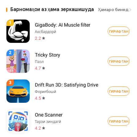
Барномаҳои аз ҳама зеркашишуда
Ҳамаро бинед
1
GigaBody: AI Muscle filter
ГИРИФТАН
Аксбардорӣ
2.2
2
Tricky Story
ГИРИФТАН
Пазл
4.7
3
Drift Run 3D: Satisfying Drive
ГИРИФТАН
Фориғбошӣ
4.5
One Scanner
ГИРИФТАН
Тарзи зиндагӣ
4.2