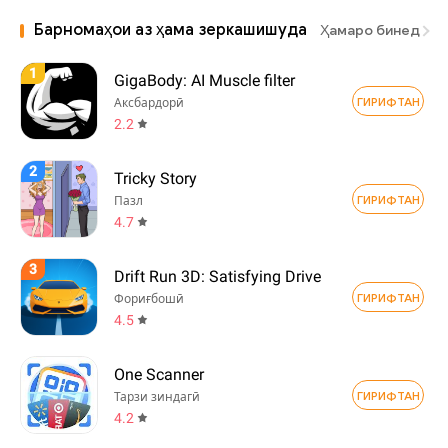
Барномаҳои аз ҳама зеркашишуда
Ҳамаро бинед
1
GigaBody: AI Muscle filter
ГИРИФТАН
Аксбардорӣ
2.2
2
Tricky Story
ГИРИФТАН
Пазл
4.7
3
Drift Run 3D: Satisfying Drive
ГИРИФТАН
Фориғбошӣ
4.5
One Scanner
ГИРИФТАН
Тарзи зиндагӣ
4.2