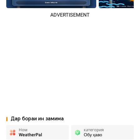
ADVERTISEMENT
Дар бораи ин замима
Ном
категория
WeatherPal
Обу ҳаво