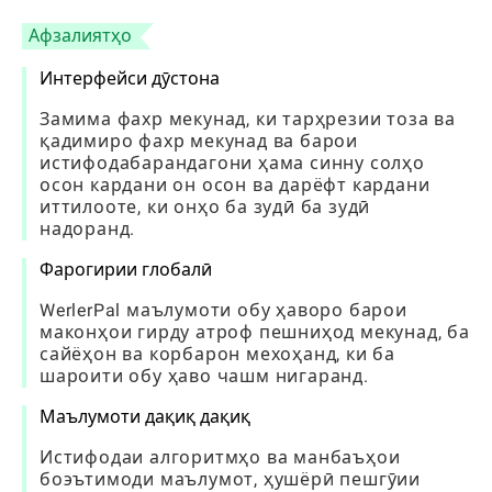
Афзалиятҳо
Интерфейси дӯстона
Замима фахр мекунад, ки тарҳрезии тоза ва
қадимиро фахр мекунад ва барои
истифодабарандагони ҳама синну солҳо
осон кардани он осон ва дарёфт кардани
иттилооте, ки онҳо ба зудӣ ба зудӣ
надоранд.
Фарогирии глобалӣ
WerlerPal маълумоти обу ҳаворо барои
маконҳои гирду атроф пешниҳод мекунад, ба
сайёҳон ва корбарон мехоҳанд, ки ба
шароити обу ҳаво чашм нигаранд.
Маълумоти дақиқ дақиқ
Истифодаи алгоритмҳо ва манбаъҳои
боэътимоди маълумот, ҳушёрӣ пешгӯии