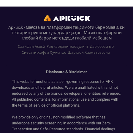
Apkuick - мағоза ва платформаи тақсимоти барномавӣ, ки
тезтарин рушд мекунад дар ҷаҳон. Мо як платформаи
глобалӣ барои истеъдоди глобалӣ мебошем
Саҳифаи Асосӣ
Рад кардани масъулият
Дар бораи мо
Сиёсати Ҳифзи Ҳуҷҷатҳо
Шартҳои Хизматрасонӣ
Disclosure & Disclaimer
This website functions as a self-governing resource for APK
downloads and helpful articles. We are unaffiliated with and not
endorsed by any of the brands, developers, or entities referenced.
All published content is for informational use and complies with
the terms of service of official platforms.
We provide only original, non-modified software that has
undergone security screening, in accordance with our Zero-
Transaction and Safe-Resource standards. Financial dealings