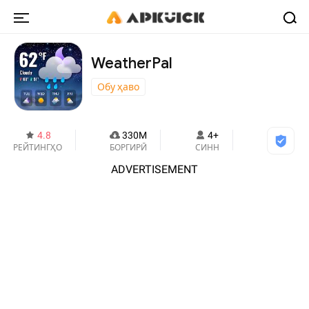
WeatherPal
Обу ҳаво
4.8
330M
4+
РЕЙТИНГҲО
БОРГИРӢ
СИНН
ADVERTISEMENT