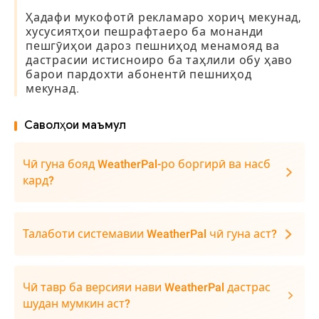
Ҳадафи мукофотӣ рекламаро хориҷ мекунад,
хусусиятҳои пешрафтаеро ба монанди
пешгӯиҳои дароз пешниҳод менамояд ва
дастрасии истисноиро ба таҳлили обу ҳаво
барои пардохти абонентӣ пешниҳод
мекунад.
Саволҳои маъмул
Чӣ гуна бояд WeatherPal-ро боргирӣ ва насб
кард?
Талаботи системавии WeatherPal чӣ гуна аст?
Чӣ тавр ба версияи нави WeatherPal дастрас
шудан мумкин аст?