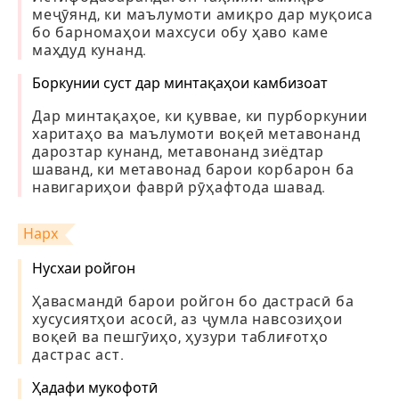
меҷӯянд, ки маълумоти амиқро дар муқоиса
бо барномаҳои махсуси обу ҳаво каме
маҳдуд кунанд.
Боркунии суст дар минтақаҳои камбизоат
Дар минтақаҳое, ки қуввае, ки пурборкунии
харитаҳо ва маълумоти воқеӣ метавонанд
дарозтар кунанд, метавонанд зиёдтар
шаванд, ки метавонад барои корбарон ба
навигариҳои фаврӣ рӯҳафтода шавад.
Нарх
Нусхаи ройгон
Ҳавасмандӣ барои ройгон бо дастрасӣ ба
хусусиятҳои асосӣ, аз ҷумла навсозиҳои
воқеӣ ва пешгӯиҳо, ҳузури таблиғотҳо
дастрас аст.
Ҳадафи мукофотӣ