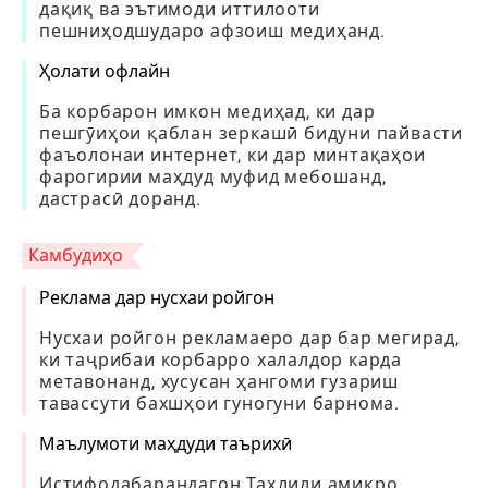
дақиқ ва эътимоди иттилооти
пешниҳодшударо афзоиш медиҳанд.
Ҳолати офлайн
Ба корбарон имкон медиҳад, ки дар
пешгӯиҳои қаблан зеркашӣ бидуни пайвасти
фаъолонаи интернет, ки дар минтақаҳои
фарогирии маҳдуд муфид мебошанд,
дастрасӣ доранд.
Камбудиҳо
Реклама дар нусхаи ройгон
Нусхаи ройгон рекламаеро дар бар мегирад,
ки таҷрибаи корбарро халалдор карда
метавонанд, хусусан ҳангоми гузариш
тавассути бахшҳои гуногуни барнома.
Маълумоти маҳдуди таърихӣ
Истифодабарандагон Таҳлили амиқро