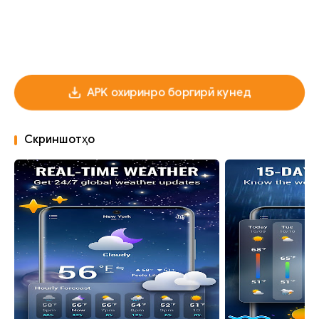
APK охиринро боргирӣ кунед
Скриншотҳо