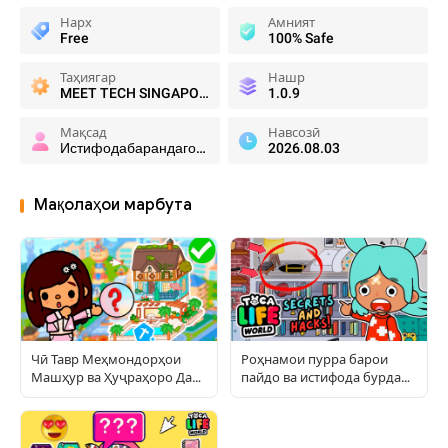
Нарх
Амният
Free
100% Safe
Таҳиягар
Нашр
MEET TECH SINGAPORE PTE. LTD.
1.0.9
Мақсад
Навсозӣ
Истифодабарандагони тасодуфӣ
2026.08.03
Мақолаҳои марбута
Чӣ Тавр Меҳмондорҳои
Роҳнамои пурра барои
Машҳур ва Ҳуҷраҳоро Дар
пайдо ва истифода бурдани
Toca World Сохтанро Такрор
ашёи пинҳонӣ дар Тока
Намудан