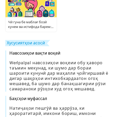
Чӣ гуна бе маблағ бозӣ
кунем ва истифода барем:
Дастури пурраи бозингарӣ
Хусусиятҳои асосӣ
Навсозиҳои вақти воқеӣ
Werlpalpal навсозиҳои воқеии обу ҳаворо
таъмин мекунад, ки шумо дар бораи
шароити кунунӣ дар маҳалли ҷойгиршавӣ ё
дигар шаҳрҳои интихобкардаатон огоҳ
мешавед, ба шумо дар банақшагирии рӯзи
самараноки рӯзҳои худ огоҳ мешавед.
Баҳсҳои муфассал
Натиҷаҳои пешгӯӣ ва ҳаррӯза, ки
ҳароратитарӣ, имкони бориш, имкони