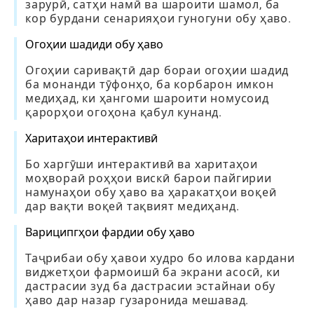
зарурӣ, сатҳи намӣ ва шароити шамол, ба
кор бурдани сенарияҳои гуногуни обу ҳаво.
Огоҳии шадиди обу ҳаво
Огоҳии саривақтӣ дар бораи огоҳии шадид
ба монанди тӯфонҳо, ба корбарон имкон
медиҳад, ки ҳангоми шароити номусоид
қарорҳои огоҳона қабул кунанд.
Харитаҳои интерактивӣ
Бо харгӯши интерактивӣ ва харитаҳои
моҳвораӣ роҳҳои вискӣ барои пайгирии
намунаҳои обу ҳаво ва ҳаракатҳои воқеӣ
дар вақти воқеӣ тақвият медиҳанд.
Вариципгҳои фардии обу ҳаво
Таҷрибаи обу ҳавои худро бо илова кардани
виджетҳои фармоишӣ ба экрани асосӣ, ки
дастрасии зуд ба дастрасии эстайнаи обу
ҳаво дар назар гузаронида мешавад.