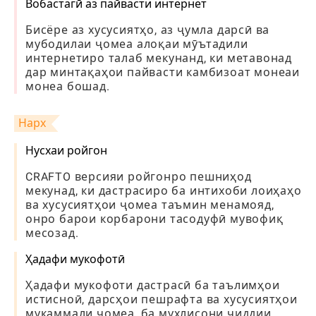
Вобастагӣ аз пайвасти интернет
Бисёре аз хусусиятҳо, аз ҷумла дарсӣ ва
мубодилаи ҷомеа алоқаи мӯътадили
интернетиро талаб мекунанд, ки метавонад
дар минтақаҳои пайвасти камбизоат монеаи
монеа бошад.
Нарх
Нусхаи ройгон
CRAFTO версияи ройгонро пешниҳод
мекунад, ки дастрасиро ба интихоби лоиҳаҳо
ва хусусиятҳои ҷомеа таъмин менамояд,
онро барои корбарони тасодуфӣ мувофиқ
месозад.
Ҳадафи мукофотӣ
Ҳадафи мукофоти дастрасӣ ба таълимҳои
истисноӣ, дарсҳои пешрафта ва хусусиятҳои
мукаммали ҷомеа, ба мухлисони ҷиддии