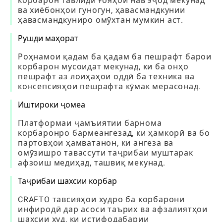
корбарон тавлиди ғояҳои нав эҷод мекунад
ва хиёбонҳои гуногун, ҳавасмандкунии
ҳавасмандкуниро омӯхтан мумкин аст.
Рушди маҳорат
Роҳнамои қадам ба қадам ба пешрафт барои
корбарон мусоидат мекунад, ки ба онҳо
пешрафт аз лоиҳаҳои оддӣ ба техника ва
консепсияҳои пешрафта кӯмак мерасонад.
Иштироки ҷомеа
Платформаи ҷамъиятии барнома
корбаронро бармеангезад, ки ҳамкорӣ ва бо
партовҳои ҳамватанон, ки ангеза ва
омӯзишро тавассути таҷрибаи муштарак
афзоиш медиҳад, ташвиқ мекунад.
Таҷрибаи шахсии корбар
CRAFTO тавсияҳои худро ба корбарони
инфиродӣ дар асоси таърих ва афзалиятҳои
шахсии худ, ки истифодабарии