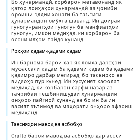
Бо ҳунармандӣ, корбарон метавонанд як
қатор лоиҳаҳои ҳунармандӣ аз ҷониби
ороиши оддии хонагӣ ба таъсиси
ҳунармандон омӯхта шаванд. Ин доираи
гуногунрангҳои гуногун ба манфиатҳои
гуногун, имкон медиҳад, ки корбарон ба
осонӣ илҳом пайдо кунанд.
Роҳҳои қадам-қадами қадам
Ин барнома барои ҳар як лоиҳа дарсҳои
муфассали қадам ба қадами қадам ба қадами
қадимро дарбар мегирад, бо тасвирҳо ва
видеоҳо пур кунед. Ин хусусият кафолат
медиҳад, ки корбарон сарфи назар аз
таҷрибаи пешбинишудаи ҳунармандии
онҳоро пайгирӣ кунанд ва бо ин ба ин
васият эътимод ва маҳорати онҳоро афзоиш
медиҳанд.
Тавсияҳои мавод ва асбобҳо
Crafto барои мавод ва асбобҳо дар асоси