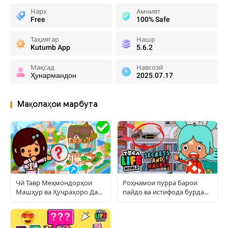
Нарх
Амният
Free
100% Safe
Таҳиягар
Нашр
Kutumb App
5.6.2
Мақсад
Навсозӣ
Ҳунармандон
2025.07.17
Мақолаҳои марбута
Чӣ Тавр Меҳмондорҳои
Роҳнамои пурра барои
Машҳур ва Ҳуҷраҳоро Дар
пайдо ва истифода бурдани
Toca World Сохтанро Такрор
ашёи пинҳонӣ дар Тока
Намудан