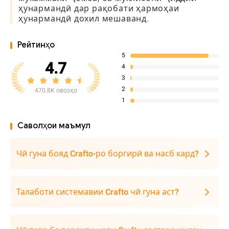
ҳунармандӣ дар рақобати ҳармоҳаи
ҳунармандӣ дохил мешаванд.
Рейтинҳо
5
4.7
4
3
2
470.8K овозҳо
1
Саволҳои маъмул
Чӣ гуна бояд Crafto-ро боргирӣ ва насб кард?
Талаботи системавии Crafto чӣ гуна аст?