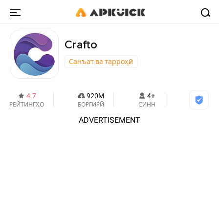
Crafto
Санъат ва тарроҳӣ
4.7
920M
4+
РЕЙТИНГҲО
БОРГИРӢ
СИНН
ADVERTISEMENT