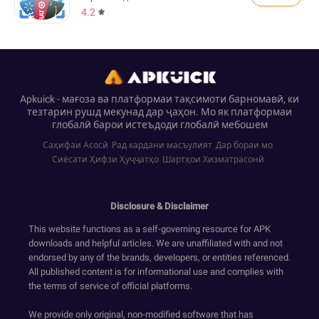
4.2
Apkuick - мағоза ва платформаи тақсимоти барномавӣ, ки
тезтарин рушд мекунад дар ҷаҳон. Мо як платформаи
глобалӣ барои истеъдоди глобалӣ мебошем
Саҳифаи Асосӣ
Рад кардани масъулият
Дар бораи мо
Сиёсати Ҳифзи Ҳуҷҷатҳо
Шартҳои Хизматрасонӣ
Disclosure & Disclaimer
This website functions as a self-governing resource for APK
downloads and helpful articles. We are unaffiliated with and not
endorsed by any of the brands, developers, or entities referenced.
All published content is for informational use and complies with
the terms of service of official platforms.
We provide only original, non-modified software that has