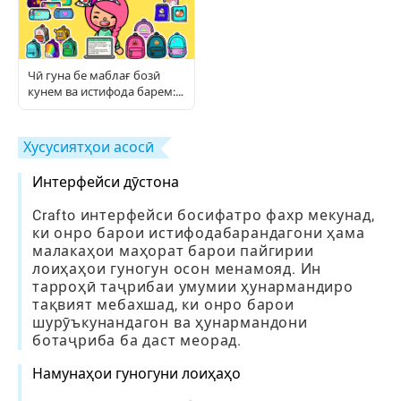
Чӣ гуна бе маблағ бозӣ
кунем ва истифода барем:
Дастури пурраи бозингарӣ
Хусусиятҳои асосӣ
Интерфейси дӯстона
Crafto интерфейси босифатро фахр мекунад,
ки онро барои истифодабарандагони ҳама
малакаҳои маҳорат барои пайгирии
лоиҳаҳои гуногун осон менамояд. Ин
тарроҳӣ таҷрибаи умумии ҳунармандиро
тақвият мебахшад, ки онро барои
шурӯъкунандагон ва ҳунармандони
ботаҷриба ба даст меорад.
Намунаҳои гуногуни лоиҳаҳо