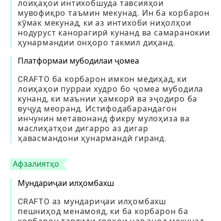
лоиҳаҳои интихобшуда тавсияҳои
мувофиқро таъмин мекунад. Ин ба корбарон
кӯмак мекунад, ки аз интихоби ниҳолҳои
нодуруст канорагирӣ кунанд ва самаранокии
ҳунармандии онҳоро такмил диҳанд.
Платформаи мубодилаи ҷомеа
CRAFTO ба корбарон имкон медиҳад, ки
лоиҳаҳои пурраи худро бо ҷомеа мубодила
кунанд, ки маънии ҳамкорӣ ва эҷодиро ба
вуҷуд меоранд. Истифодабарандагон
инчунин метавонанд фикру мулоҳиза ва
маслиҳатҳои дигарро аз дигар
ҳавасмандони ҳунармандӣ гиранд.
Афзалиятҳо
Мундариҷаи илҳомбахш
CRAFTO аз мундариҷаи илҳомбахш
пешниҳод менамояд, ки ба корбарон ба