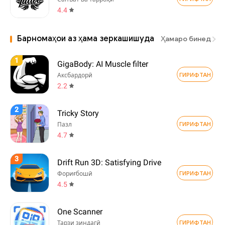
4.4
Барномаҳои аз ҳама зеркашишуда
Ҳамаро бинед
1
GigaBody: AI Muscle filter
ГИРИФТАН
Аксбардорӣ
2.2
2
Tricky Story
ГИРИФТАН
Пазл
4.7
3
Drift Run 3D: Satisfying Drive
ГИРИФТАН
Фориғбошӣ
4.5
One Scanner
ГИРИФТАН
Тарзи зиндагӣ