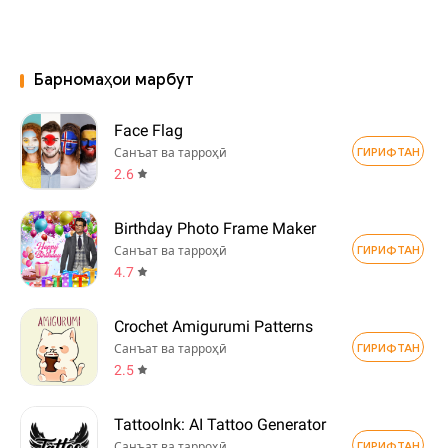
Барномаҳои марбут
Face Flag
ГИРИФТАН
Санъат ва тарроҳӣ
2.6
Birthday Photo Frame Maker
ГИРИФТАН
Санъат ва тарроҳӣ
4.7
Crochet Amigurumi Patterns
ГИРИФТАН
Санъат ва тарроҳӣ
2.5
TattooInk: AI Tattoo Generator
ГИРИФТАН
Санъат ва тарроҳӣ