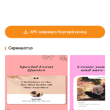
APK охиринро боргирӣ кунед
Скриншотҳо