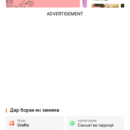
ADVERTISEMENT
Дар бораи ин замима
Ном
категория
Crafto
Санъат ва тарроҳӣ