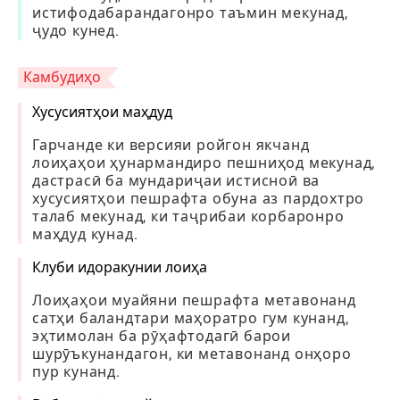
истифодабарандагонро таъмин мекунад,
ҷудо кунед.
Камбудиҳо
Хусусиятҳои маҳдуд
Гарчанде ки версияи ройгон якчанд
лоиҳаҳои ҳунармандиро пешниҳод мекунад,
дастрасӣ ба мундариҷаи истисноӣ ва
хусусиятҳои пешрафта обуна аз пардохтро
талаб мекунад, ки таҷрибаи корбаронро
маҳдуд кунад.
Клуби идоракунии лоиҳа
Лоиҳаҳои муайяни пешрафта метавонанд
сатҳи баландтари маҳоратро гум кунанд,
эҳтимолан ба рӯҳафтодагӣ барои
шурӯъкунандагон, ки метавонанд онҳоро
пур кунанд.