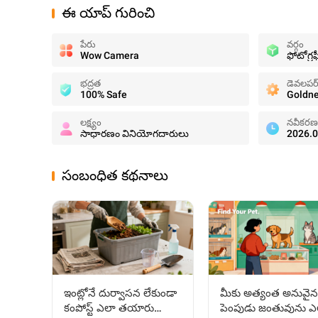
ఈ యాప్ గురించి
పేరు
వర్గం
Wow Camera
ఫోటోగ్రఫ
భద్రత
డెవలపర
100% Safe
Goldne
లక్ష్యం
నవీకరణ
సాధారణం వినియోగదారులు
2026.0
సంబంధిత కథనాలు
ఇంట్లోనే దుర్వాసన లేకుండా
మీకు అత్యంత అనువైన
కంపోస్ట్ ఎలా తయారు
పెంపుడు జంతువును ఎ