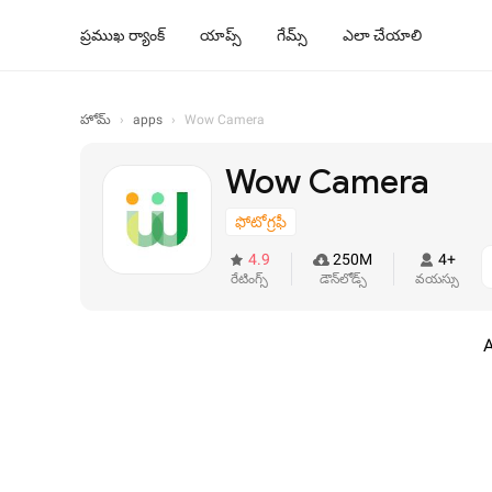
ప్రముఖ ర్యాంక్
యాప్స్
గేమ్స్
ఎలా చేయాలి
హోమ్
›
apps
›
Wow Camera
Wow Camera
ఫోటోగ్రఫీ
4.9
250M
4+
రేటింగ్స్
డౌన్‌లోడ్స్
వయస్సు