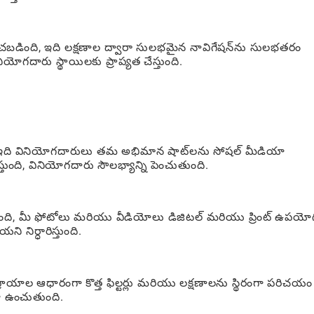
బడింది, ఇది లక్షణాల ద్వారా సులభమైన నావిగేషన్‌ను సులభతరం
ియోగదారు స్థాయిలకు ప్రాప్యత చేస్తుంది.
తుంది, ఇది వినియోగదారులు తమ అభిమాన షాట్‌లను సోషల్ మీడియా
్తుంది, వినియోగదారు సౌలభ్యాన్ని పెంచుతుంది.
స్తుంది, మీ ఫోటోలు మరియు వీడియోలు డిజిటల్ మరియు ప్రింట్ ఉపయో
 నిర్ధారిస్తుంది.
యాల ఆధారంగా కొత్త ఫిల్టర్లు మరియు లక్షణాలను స్థిరంగా పరిచయం
గా ఉంచుతుంది.