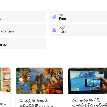
ధర
ీ
Free
్
వెర్షన్
r Collette
1.0.1
8.02
ఎలా ఉచిత VR గేమ్
మీ వ్యక్తిగత సౌందర్య
లా
యాక్సెస్ ట్రిక్స్‌ను అన్‌లాక్
అభిరుచిని (Personal