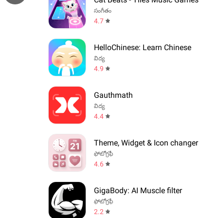
సంగీతం
4.7
HelloChinese: Learn Chinese
విద్య
4.9
Gauthmath
విద్య
4.4
Theme, Widget & Icon changer
ఫోటోగ్రఫీ
4.6
GigaBody: AI Muscle filter
ఫోటోగ్రఫీ
2.2