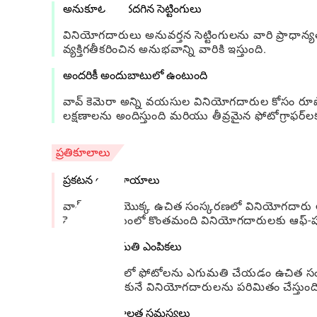
అనుకూలీకరించదగిన సెట్టింగులు
వినియోగదారులు అనువర్తన సెట్టింగులను వారి ప్రాధాన్య
వ్యక్తిగతీకరించిన అనుభవాన్ని వారికి ఇస్తుంది.
అందరికీ అందుబాటులో ఉంటుంది
వావ్ కెమెరా అన్ని వయసుల వినియోగదారుల కోసం ర
లక్షణాలను అందిస్తుంది మరియు తీవ్రమైన ఫోటోగ్రాఫర
ప్రతికూలాలు
ప్రకటన అంతరాయాలు
వావ్ కెమెరా యొక్క ఉచిత సంస్కరణలో వినియోగదారు 
సెషన్ల సమయంలో కొంతమంది వినియోగదారులకు ఆఫ్-పుట
పరిమిత ఎగుమతి ఎంపికలు
కొన్ని ఫార్మాట్లలో ఫోటోలను ఎగుమతి చేయడం ఉచిత సంస్
రకాలను కోరుకునే వినియోగదారులను పరిమితం చేస్తుంది
పరికర అనుకూలత సమస్యలు