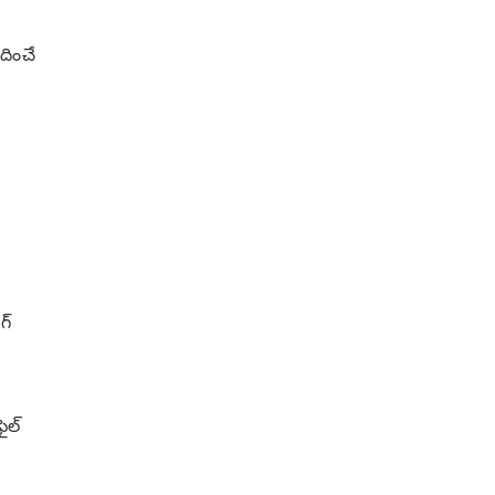
దించే
గ్
ైల్