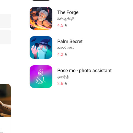
The Forge
సిమ్యులేషన్
4.5
Palm Secret
మనరంజకం
4.2
Pose me - photo assistant
ఫోటోగ్రఫీ
2.6