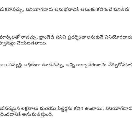
నిచేయకపోవచ్చు, వినియోగదారు అనుభవానికి ఆటంకం కలిగించే పనితీరు
్క్‌లతో రావచ్చు, బ్రాండెడ్ పనిని ప్రదర్శించాలనుకునే వినియోగదార
భాగస్వామ్యం చేయబడతాయి.
షణాల సమృద్ధి అధికంగా ఉండవచ్చు, అన్ని కార్యాచరణలను నేర్చుకోవటాన
 అవసరమైన లక్షణాలు మరియు ఫిల్టర్లను కలిగి ఉంటాయి, వినియోగదార
ాదించడానికి అనుమతిస్తుంది.