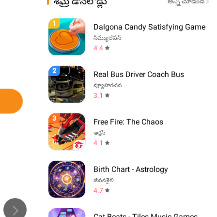
శీఘ్ర డౌన్‌లోడ్లు
అన్ని చూడండి
1
Dalgona Candy Satisfying Game
సిమ్యులేషన్
4.4
2
Real Bus Driver Coach Bus
వ్యూహరచన
3.1
3
Free Fire: The Chaos
ఆక్షన్
4.1
Birth Chart - Astrology
జీవనశైలి
4.7
Cat Beats - Tiles Music Games