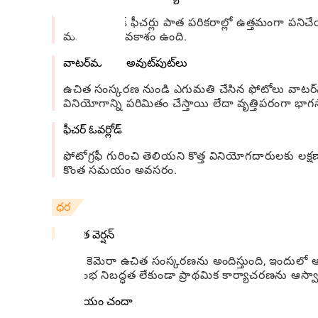
కొన్ని హై-ఎండ్ ఫీచర్లు పాత పరికరాల్లో ఉత్తమంగా ప
మందగించే అవకాశం ఉంది.
వాటర్‌మార్క్డ్ అవుట్‌పుట్‌లు
ఉచిత సంస్కరణ నుండి ఎగుమతి చేసిన ఫోటోలు వాటర్‌మార
వినియోగాన్ని పరిమితం చేస్తాయి లేదా వృత్తిపరంగా 
ఫీచర్ ఓవర్లోడ్
ఫోటోగ్రఫీ గురించి తెలియని కొత్త వినియోగదారులకు లక్
కొంత సమయం అవసరం.
ధర
ఉచిత వెర్షన్
వావ్ కెమెరా ఉచిత సంస్కరణను అందిస్తుంది, ఇందులో
ప్రారంభ నిబద్ధత లేకుండా ప్రాథమిక కార్యాచరణను ఆస్వ
ప్రీమియం చందా