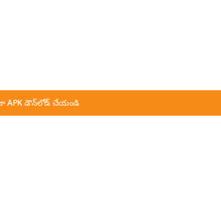
ా APK డౌన్‌లోడ్ చేయండి