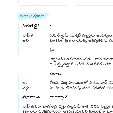
చేయాలి: ఒక సులభమైన
ఎంచుకోవాలి
స్టెప్-బై-స్టెప్ గైడ్
మూల లక్షణాలు
రియల్ టైమ్ ఫిల్టర్లు
వావ్ కెమెరా 30 రియల్ టైమ్ బ్యూటీ ఫిల్టర్లను అందిస్
అనుమతిస్తుంది, షూటింగ్ క్షణాల యొక్క ఆకస్మికతను ప
AI- నడిచే సర్దుబాట్లు
అధునాతన AI టెక్నాలజీని ఉపయోగించడం, వావ్ కెమెరా 
సర్దుబాటు చేస్తుంది, విస్తృతమైన ఎడిటింగ్ అవసరం లేకుండ
ఫోటో ఎడిటింగ్ సాధనాలు
అద్భుతమైన ఫోటోలను సంగ్రహించడంతో పాటు, వావ్ కెమ
సర్దుబాట్లు మరియు మచ్చ తొలగింపు వంటి ఎడిటింగ్ సాధనా
ప్రభావాలతో వీడియో రికార్డింగ్
వావ్ కెమెరా ఫోటోలపై దృష్టి పెట్టడమే కాక, వివిధ ఫిల్టర
క్షణాలను దృశ్యమానంగా ఆకర్షణీయమైన కంటెంట్‌గా మారు