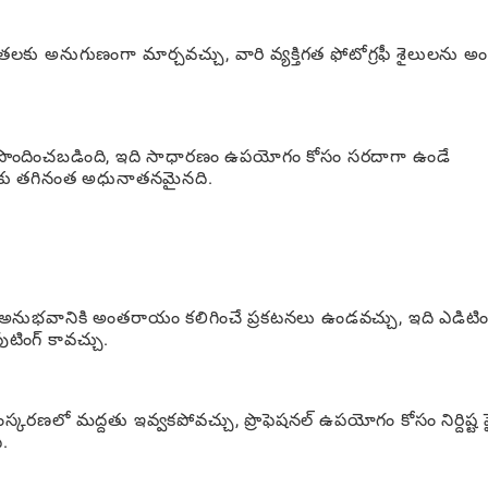
తలకు అనుగుణంగా మార్చవచ్చు, వారి వ్యక్తిగత ఫోటోగ్రఫీ శైలులను అం
ూపొందించబడింది, ఇది సాధారణం ఉపయోగం కోసం సరదాగా ఉండే
్‌లకు తగినంత అధునాతనమైనది.
అనుభవానికి అంతరాయం కలిగించే ప్రకటనలు ఉండవచ్చు, ఇది ఎడిటిం
ింగ్ కావచ్చు.
కరణలో మద్దతు ఇవ్వకపోవచ్చు, ప్రొఫెషనల్ ఉపయోగం కోసం నిర్దిష్ట ఫ
.