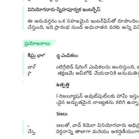
వినియోగదారు-స్నేహపూర్వక ఇంటర్ఫేస్
ఈ అనువర్తనం ఒక సహజమైన ఇంటర్‌ఫేస్‌తో రూపొందించ
చేస్తుంది, ఇది ప్రారంభ నుండి అధునాతన వరకు అన్ని విన
ప్రయోజనాలు
శీఘ్ర భాగస్వామ్య ఎంపికలు
వావ్ కెమెరా ఇంటిగ్రేటెడ్ షేరింగ్ ఎంపికలను అందిస్
ప్లాట్‌ఫామ్‌లకు తక్షణమే అప్‌లోడ్ చేయడానికి అనుమతిస
అధిక-నాణ్యత ఉత్పత్తి
అప్లికేషన్ అధిక-రిజల్యూషన్ అవుట్‌పుట్‌లకు హామీ ఇ
రెండింటికీ అనువైన అద్భుతమైన నాణ్యతను కలిగి ఉన్నాయని
సాధారణ నవీకరణలు
తరచూ నవీకరణలతో, వావ్ కెమెరా వినియోగదారు అభిప్రా
చేస్తుంది, అనువర్తనాన్ని తాజాగా మరియు ఆకర్షణీయం