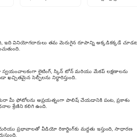
చేయాలి 90% ప్లేయర్స్
Aesthetic) ఎలా
కోల్పోయారు
కనుగొనాలి: అందరికీ ఒక
ప్రాక్టికల్ గైడ్
తుంది, ఇది వినియోగదారులు తమ మెరుగైన రూపాన్ని అక్కడికక్కడే చూడట
ెంచుతుంది.
స్వయంచాలకంగా లైటింగ్, స్కిన్ టోన్ మరియు మేకప్ లక్షణాలను
ా ఖచ్చితమైన సెల్ఫీలను నిర్ధారిస్తుంది.
ెరా మీ ఫోటోలను అప్రయత్నంగా పాలిష్ చేయడానికి పంట, ప్రకాశం
ల శ్రేణిని కలిగి ఉంది.
్లు మరియు ప్రభావాలతో వీడియో రికార్డింగ్‌కు మద్దతు ఇస్తుంది, సాధారణ
స్తుంది.