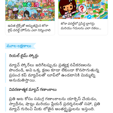
టోకా వరల్డ్‌లో ప్రసిద్ధ బ్లాగర్లు
ఉచిత ట్రిక్స్‌తో అద్భుతమైన టోకా
మరియు గదులను ఎలా నకలు
లైఫ్ వరల్డ్ హౌస్‌ను ఎలా నిర్మించాలి
చేయాలి
మూల లక్షణాలు
రియల్ టైమ్ స్కోర్లు
మ్యాచ్ స్కోర్‌లు జరిగేటప్పుడు ప్రత్యక్ష నవీకరణలను
పొందండి, అవి ఒక్క క్షణం కూడా లేకుండా కొనసాగుతున్న
ప్రపంచ కప్ మ్యాచ్‌లతో లూప్‌లో ఉండటానికి మిమ్మల్ని
అనుమతిస్తాయి.
వివరణాత్మక మ్యాచ్ గణాంకాలు
ప్రతి ఆట కోసం సమగ్ర గణాంకాలను యాక్సెస్ చేయడం,
స్వాధీనం, షాట్లు మరియు ప్లేయర్ ప్రదర్శనలతో సహా, ప్రతి
మ్యాచ్ గురించి మీకు లోతైన అంతర్దృష్టులను ఇస్తుంది.