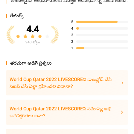
అంకితమైన అభిమానులకు మొత్తం అనుభవాన్ని పెంచుతుంది.
రేటింగ్స్
5
4.4
4
3
2
940 వోట్లు
1
తరచుగా అడిగే ప్రశ్నలు
World Cup Qatar 2022 LIVESCOREని డాఉన్లోడ్ చేసి
సెటప్ చేసి ఏల్లా గ్రహించలి విదానా?
World Cup Qatar 2022 LIVESCOREని సమాస్య అభి
ఆవస్యకతలు ఐనా?