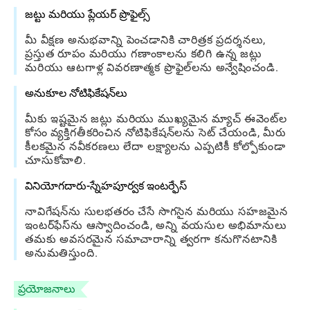
జట్టు మరియు ప్లేయర్ ప్రొఫైల్స్
మీ వీక్షణ అనుభవాన్ని పెంచడానికి చారిత్రక ప్రదర్శనలు,
ప్రస్తుత రూపం మరియు గణాంకాలను కలిగి ఉన్న జట్లు
మరియు ఆటగాళ్ల వివరణాత్మక ప్రొఫైల్‌లను అన్వేషించండి.
అనుకూల నోటిఫికేషన్‌లు
మీకు ఇష్టమైన జట్లు మరియు ముఖ్యమైన మ్యాచ్ ఈవెంట్‌ల
కోసం వ్యక్తిగతీకరించిన నోటిఫికేషన్‌లను సెట్ చేయండి, మీరు
కీలకమైన నవీకరణలు లేదా లక్ష్యాలను ఎప్పటికీ కోల్పోకుండా
చూసుకోవాలి.
వినియోగదారు-స్నేహపూర్వక ఇంటర్ఫేస్
నావిగేషన్‌ను సులభతరం చేసే సొగసైన మరియు సహజమైన
ఇంటర్‌ఫేస్‌ను ఆస్వాదించండి, అన్ని వయసుల అభిమానులు
తమకు అవసరమైన సమాచారాన్ని త్వరగా కనుగొనటానికి
అనుమతిస్తుంది.
ప్రయోజనాలు