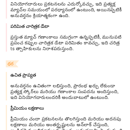
వినియోగదారులు ప్రకటనలను ఎదుర్కోవచ్చు, ఇది ప్రత్యక్ష
మ్యాచ్‌ల సమయంలో పరధ్యానంలో ఉంటుంది, అయినప్పటికీ
అనువర్తనం క్రియాత్మకంగా ఉంది.
పరిమిత చారిత్రక డేటా
ప్రస్తుత మ్యాచ్ గణాంకాలు సమగ్రంగా ఉన్నప్పటికీ, మునుపటి
ప్రపంచ కప్పుల చారిత్రక డేటా పరిమితం కావచ్చు, ఇది చరిత్ర
ts త్సాహికులను నిరాశపరుస్తుంది.
ధర
ఉచిత ప్రాప్యత
అనువర్తనం ఉచితంగా లభిస్తుంది, ప్రారంభ ఖర్చు లేకుండా
ప్రత్యక్ష స్కోర్‌లు మరియు గణాంకాల సంపదను అందిస్తుంది,
ఇది వినియోగదారులందరికీ అందుబాటులో ఉంటుంది.
ప్రీమియం లక్షణాలు
ప్రీమియం చందా ప్రకటనలను తొలగిస్తుంది మరియు అదనపు
లక్షణాలు మరియు అంతర్దృష్టులను అన్‌లాక్ చేస్తుంది,