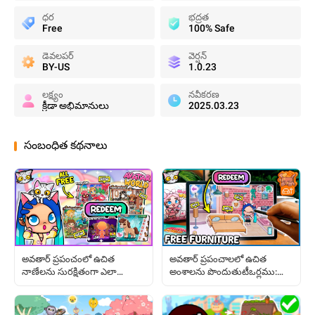
ధర
భద్రత
Free
100% Safe
డెవలపర్
వెర్షన్
BY-US
1.0.23
లక్ష్యం
నవీకరణ
క్రీడా అభిమానులు
2025.03.23
సంబంధిత కథనాలు
అవతార్ ప్రపంచాలలో ఉచిత
అవతార్ ప్రపంచంలో ఉచిత
అంశాలను పొందుతుటీఒర్లము:
నాణేలను సురక్షితంగా ఎలా
పూర్తి మార్గదర్శకం
పొందాలి?