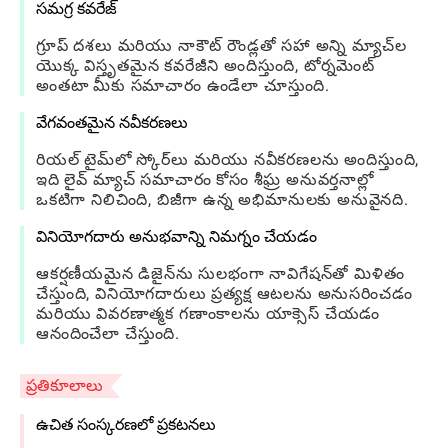
సమగ్ర కవరేజ్
గ్రూప్ దశలు మరియు నాకౌట్ రౌండ్లతో సహా అన్ని మ్యాచ్‌ల
యొక్క విస్తృతమైన కవరేజీని అందిస్తుంది, టోర్నమెంట్
అంతటా మీకు సమాచారం ఉండేలా చూస్తుంది.
వేగవంతమైన నవీకరణలు
రియల్ టైమ్‌లో స్కోర్‌లు మరియు నవీకరణలను అందిస్తుంది,
ఇది లైవ్ మ్యాచ్ సమాచారం కోసం శీఘ్ర అనువర్తనాల్లో
ఒకటిగా నిలిచింది, బిజీగా ఉన్న అభిమానులకు అనువైనది.
వినియోగదారు అనుభవాన్ని నిమగ్నం చేయడం
ఆకర్షణీయమైన డిజైన్‌ను సులభంగా నావిగేషన్‌తో మిళితం
చేస్తుంది, వినియోగదారులు ప్రత్యక్ష ఆటలను అనుసరించడం
మరియు వివరణాత్మక గణాంకాలను యాక్సెస్ చేయడం
ఆనందించేలా చేస్తుంది.
ప్రతికూలాలు
ఉచిత సంస్కరణలో ప్రకటనలు