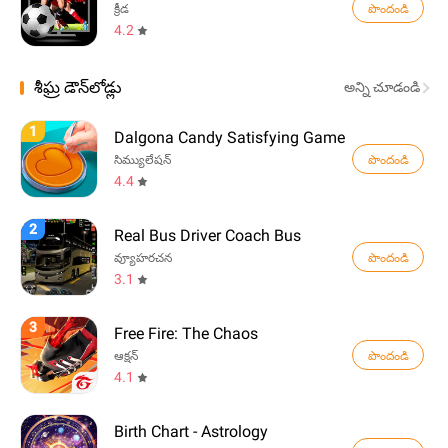
పొందండి
క్రీడ
4.2
శీఘ్ర డౌన్‌లోడ్లు
అన్ని చూడండి
1
Dalgona Candy Satisfying Game
పొందండి
సిమ్యులేషన్
4.4
2
Real Bus Driver Coach Bus
పొందండి
వ్యూహరచన
3.1
3
Free Fire: The Chaos
పొందండి
ఆక్షన్
4.1
Birth Chart - Astrology