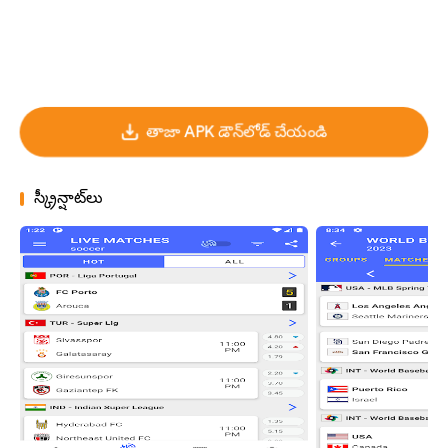
తాజా APK డౌన్‌లోడ్ చేయండి
స్క్రీన్షాట్‌లు