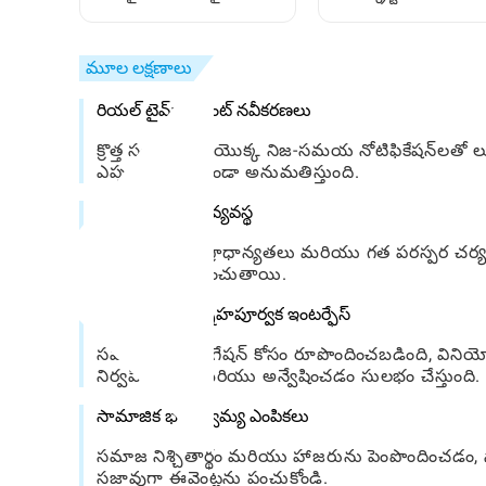
ఉపయోగించాలి: దశల వ
వస్తువులను ఎలా తెరవాలో
మార్గదర్శిని
మూల లక్షణాలు
రియల్ టైమ్ ఈవెంట్ నవీకరణలు
క్రొత్త సంఘటనల యొక్క నిజ-సమయ నోటిఫికేషన్‌లతో
ఎప్పటికీ కోల్పోకుండా అనుమతిస్తుంది.
ఈవెంట్ సిఫార్సు వ్యవస్థ
వినియోగదారు ప్రాధాన్యతలు మరియు గత పరస్పర చర్య
ఆవిష్కరణను పెంచుతాయి.
వినియోగదారు-స్నేహపూర్వక ఇంటర్ఫేస్
సహజమైన నావిగేషన్ కోసం రూపొందించబడింది, వి
నిర్వహించడం మరియు అన్వేషించడం సులభం చేస్తుంది.
సామాజిక భాగస్వామ్య ఎంపికలు
సమాజ నిశ్చితార్థం మరియు హాజరును పెంపొందించడం, 
సజావుగా ఈవెంట్లను పంచుకోండి.