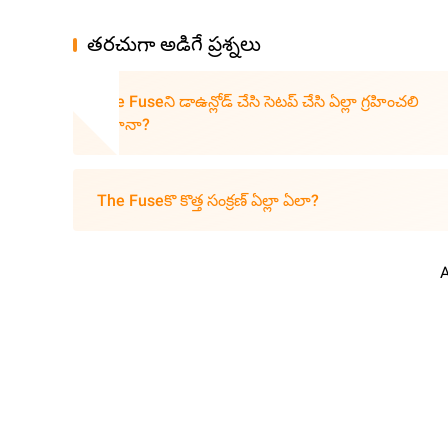
తరచుగా అడిగే ప్రశ్నలు
The Fuseని డాఉన్లోడ్ చేసి సెటప్ చేసి ఏల్లా గ్రహించలి
విదానా?
The Fuseకొ కొత్త సంక్రణ్ ఏల్లా ఏలా?