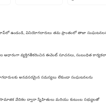
ఉపయోగించాలి: దాని
ారీ
సాంకేతికతలు: ఆటగాళ్ళ
सम्पూర్ణ ప్రయోజనాలను
కోసం దశల వారీ
ఆవిష్కరించండి
మార్గదర్శకాలు
 లూప్‌లో ఉండండి, వినియోగదారులు తమ ప్రాంతంలో తాజా సంఘటనల
ల ఆధారంగా వ్యక్తిగతీకరించిన ఈవెంట్ సూచనలు, సంబంధిత కార్యక
నియోగదారులకు అనవసరమైన సమస్యలు లేకుండా సంఘటనలను
సామాజిక వేదికల ద్వారా స్నేహితులు మరియు కుటుంబ సభ్యులతో