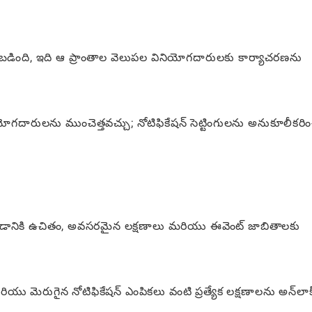
జ్ చేయబడింది, ఇది ఆ ప్రాంతాల వెలుపల వినియోగదారులకు కార్యాచరణను
దారులను ముంచెత్తవచ్చు; నోటిఫికేషన్ సెట్టింగులను అనుకూలీకర
డానికి ఉచితం, అవసరమైన లక్షణాలు మరియు ఈవెంట్ జాబితాలకు
ియు మెరుగైన నోటిఫికేషన్ ఎంపికలు వంటి ప్రత్యేక లక్షణాలను అన్‌లాక