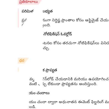
ప్రతికూలాలు
పరిమిత స్థాన లభ్యత
ప్రస్తుతం ప్రధానంగా నిర్దిష్ట ప్రాంతాల కోసం ఆప్టిమై
పరిమితం చేస్తుంది.
సంభావ్య పుష్ నోటిఫికేషన్ ఓవర్లోడ్
బహుళ సంఘటనల కోసం తరచుగా నోటిఫికేషన్‌లు వినియోగ
అవసరం కావచ్చు.
ధర
ఉచిత ప్రాథమిక ప్రాప్యత
అనువర్తనం డౌన్‌లోడ్ చేయడానికి మరియు ఉపయోగించ
ఎటువంటి ఖర్చు లేకుండా ప్రాప్యతను అందిస్తుంది.
ప్రీమియం చందాలు
ప్రీమియం చందా ద్వారా అధునాతన ఈవెంట్ ఫిల్టరింగ్ మర
చేయండి.