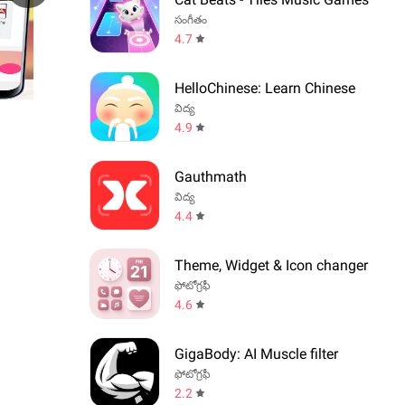
సంగీతం
4.7
HelloChinese: Learn Chinese
విద్య
4.9
Gauthmath
విద్య
4.4
Theme, Widget & Icon changer
ఫోటోగ్రఫీ
4.6
GigaBody: AI Muscle filter
ఫోటోగ్రఫీ
2.2