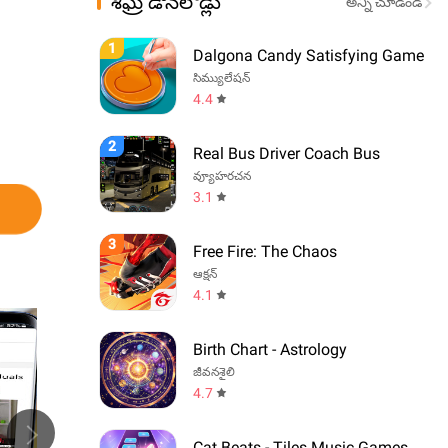
శీఘ్ర డౌన్‌లోడ్లు
అన్ని చూడండి
1
Dalgona Candy Satisfying Game
సిమ్యులేషన్
4.4
2
Real Bus Driver Coach Bus
వ్యూహరచన
3.1
3
Free Fire: The Chaos
ఆక్షన్
4.1
Birth Chart - Astrology
జీవనశైలి
4.7
Cat Beats - Tiles Music Games