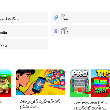
ధర
ు & మేగజైన్‌లు
Free
్
వెర్షన్
edia
1.1.0
7.14
ఎక్స్క్లూజివ్ స్విచ్-ఆన్-ఫోన్
్
ఎలా సాధించాలి స్టీల్ ఎ
గైడ్‌ను ఎలా
బ్రెయిన్‌రాట్ దొంగతన