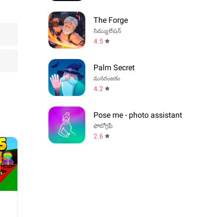
The Forge
సిమ్యులేషన్
4.5
Palm Secret
మనరంజకం
4.2
Pose me - photo assistant
ఫోటోగ్రఫీ
2.6