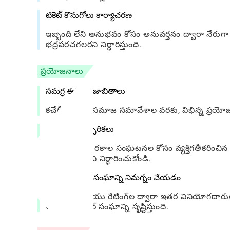
టికెట్ కొనుగోలు కార్యాచరణ
ఇబ్బంది లేని అనుభవం కోసం అనువర్తనం ద్వారా నేరుగ
భద్రపరచగలరని నిర్ధారిస్తుంది.
ప్రయోజనాలు
సమగ్ర ఈవెంట్ జాబితాలు
కచేరీల నుండి సమాజ సమావేశాల వరకు, విభిన్న ప్రయో
అనుకూల హెచ్చరికలు
మీకు ఇష్టమైన రకాల సంఘటనల కోసం వ్యక్తిగతీకరించిన 
అందుకున్నారని నిర్ధారించుకోండి.
వినియోగదారు సంఘాన్ని నిమగ్నం చేయడం
సమీక్షలు మరియు రేటింగ్‌ల ద్వారా ఇతర వినియోగదారులత
ఈవెంట్-గోయర్ సంఘాన్ని సృష్టిస్తుంది.