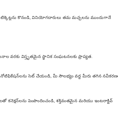
ా టిక్కెట్లను కొనండి, వినియోగదారులు తమ మచ్చలను ముందుగానే
జనాల వరకు విస్తృతమైన స్థానిక సంఘటనలకు ప్రాప్యత.
నోటిఫికేషన్‌లను సెట్ చేయండి, మీ సౌలభ్యం వద్ద మీరు తగిన నవీకర
ో కనెక్షన్‌లను పెంపొందించండి, శక్తివంతమైన మరియు ఇంటరాక్టివ్