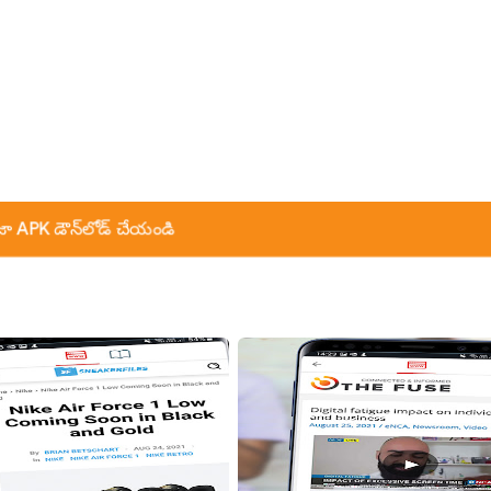
ా APK డౌన్‌లోడ్ చేయండి