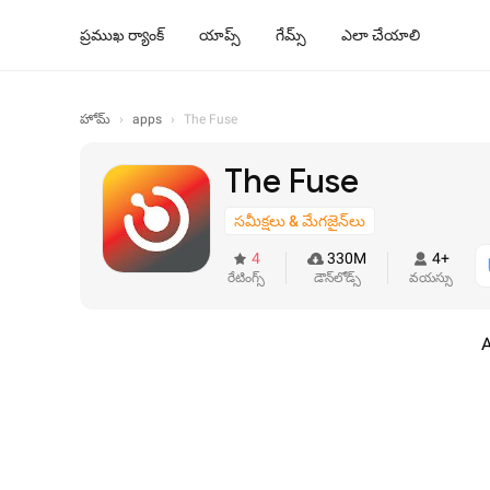
ప్రముఖ ర్యాంక్
యాప్స్
గేమ్స్
ఎలా చేయాలి
హోమ్
›
apps
›
The Fuse
The Fuse
సమీక్షలు & మేగజైన్‌లు
4
330M
4+
రేటింగ్స్
డౌన్‌లోడ్స్
వయస్సు