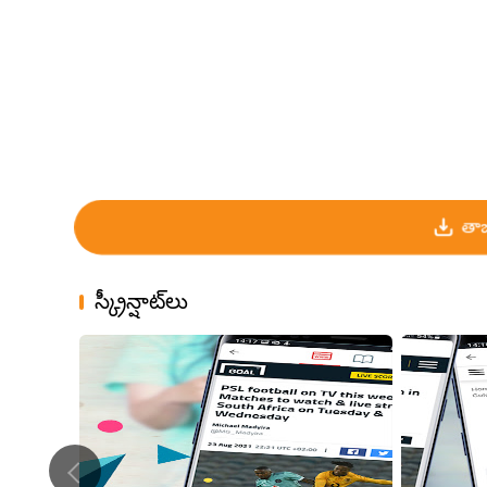
తాజ
స్క్రీన్షాట్‌లు