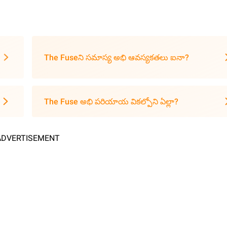
The Fuseని సమాస్య అభి ఆవస్యకతలు ఐనా?
The Fuse అభి పరియాయ వికల్పోని ఏల్లా?
ADVERTISEMENT