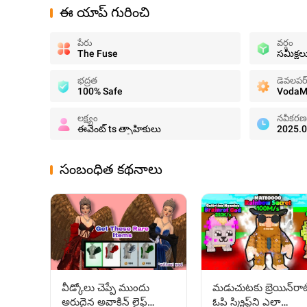
ఈ యాప్ గురించి
పేరు
వర్గం
The Fuse
సమీక్షల
భద్రత
డెవలపర
100% Safe
VodaM
లక్ష్యం
నవీకరణ
ఈవెంట్ ts త్సాహికులు
2025.0
సంబంధిత కథనాలు
మడుచుటకు బ్రెయిన్‌రాట
వీడ్కోలు చెప్పే ముందు
ఓపి స్క్రిప్ట్‌ని ఎలా
అరుదైన అవాకిన్ లైఫ్