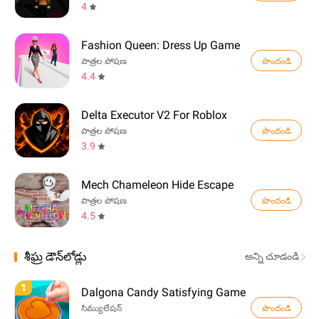
4
Fashion Queen: Dress Up Game
పొందండి
పాత్రల పోషణ
4.4
Delta Executor V2 For Roblox
పొందండి
పాత్రల పోషణ
3.9
Mech Chameleon Hide Escape
పొందండి
పాత్రల పోషణ
4.5
శీఘ్ర డౌన్‌లోడ్లు
అన్ని చూడండి
1
Dalgona Candy Satisfying Game
పొందండి
సిమ్యులేషన్