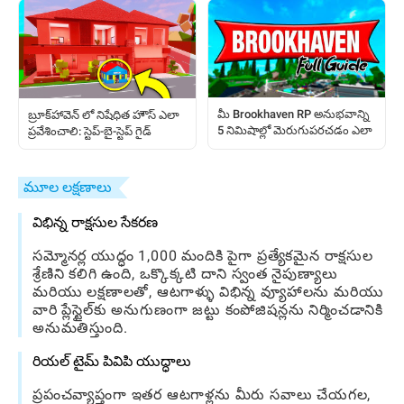
మీ Brookhaven RP అనుభవాన్ని
బ్రూక్‌హావెన్ లో నిషేధిత హౌస్ ఎలా
5 నిమిషాల్లో మెరుగుపరచడం ఎలా
ప్రవేశించాలి: స్టెప్-బై-స్టెప్ గైడ్
మూల లక్షణాలు
విభిన్న రాక్షసుల సేకరణ
సమ్మోనర్ల యుద్ధం 1,000 మందికి పైగా ప్రత్యేకమైన రాక్షసుల
శ్రేణిని కలిగి ఉంది, ఒక్కొక్కటి దాని స్వంత నైపుణ్యాలు
మరియు లక్షణాలతో, ఆటగాళ్ళు విభిన్న వ్యూహాలను మరియు
వారి ప్లేస్టైల్‌కు అనుగుణంగా జట్టు కంపోజిషన్లను నిర్మించడానికి
అనుమతిస్తుంది.
రియల్ టైమ్ పివిపి యుద్ధాలు
ప్రపంచవ్యాప్తంగా ఇతర ఆటగాళ్లను మీరు సవాలు చేయగల,