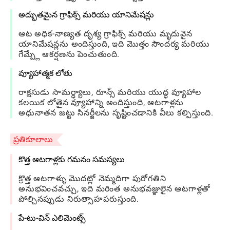
అద్భుతమైన గ్రాఫిక్స్ మరియు యానిమేషన్లు
ఆట అధిక-నాణ్యత దృశ్య గ్రాఫిక్స్ మరియు మృదువైన
యానిమేషన్లను అందిస్తుంది, ఇది మొత్తం సౌందర్య మరియు
గేమ్ప్లే ఆకర్షణను పెంచుతుంది.
వ్యూహాత్మక లోతు
రాక్షసుడు సామర్ధ్యాలు, రూన్స్ మరియు యుద్ధ వ్యూహాల
కలయిక లోతైన వ్యూహాన్ని అందిస్తుంది, ఆటగాళ్లను
అధునాతన జట్టు సినర్జీలను సృష్టించడానికి వీలు కల్పిస్తుంది.
ప్రతికూలాలు
కొత్త ఆటగాళ్లకు గమనం సమస్యలు
క్రొత్త ఆటగాళ్ళు మొదట్లో నెమ్మదిగా పురోగతిని
అనుభవించవచ్చు, ఇది మరింత అనుభవజ్ఞులైన ఆటగాళ్లతో
పోల్చినప్పుడు నిరుత్సాహపరుస్తుంది.
పే-టు-విన్ ఎలిమెంట్స్