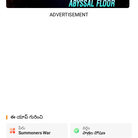
ADVERTISEMENT
ఈ యాప్ గురించి
పేరు
వర్గం
Summoners War
పాత్రల పోషణ