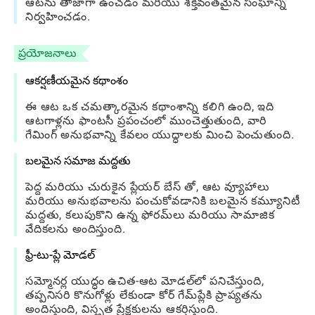
ఆటను తాజాగా ఉంచడం మరియు శక్తివంతమైన సంఘాన్ని
నిర్వహించడం.
ప్రయోజనాలు
ఆకర్షణీయమైన కథాంశం
ఈ ఆట ఒక చమత్కారమైన కథాంశాన్ని కలిగి ఉంది, ఇది
ఆటగాళ్లను ఫాంటసీ ప్రపంచంలో ముంచెత్తుతుంది, వారి
గేమింగ్ అనుభవాన్ని కేవలం యుద్ధాలకు మించి పెంచుతుంది.
బలమైన సమాజ మద్దతు
పెద్ద మరియు చురుకైన ప్లేయర్ బేస్ తో, ఆట వ్యూహాలు
మరియు అనుభవాలను పంచుకోవడానికి బలమైన కమ్యూనిటీ
మద్దతు, కలుపుకొని ఉన్న ఫోరమ్‌లు మరియు సామాజిక
వేదికలను అందిస్తుంది.
ఫ్రీ-టు-ప్లే మోడల్
సమ్మోనర్ల యుద్ధం ఉచిత-ఆట మోడల్‌లో పనిచేస్తుంది,
తప్పనిసరి కొనుగోళ్లు లేకుండా కోర్ గేమ్‌ప్లేకి ప్రాప్యతను
అందిస్తుంది, విస్తృత ప్రేక్షకులను ఆకర్షిస్తుంది.