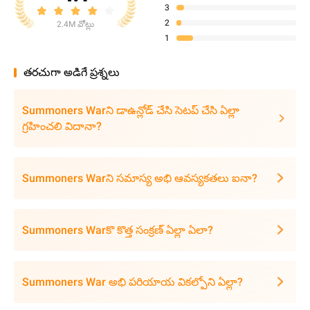
3
2
2.4M వోట్లు
1
తరచుగా అడిగే ప్రశ్నలు
Summoners Warని డాఉన్లోడ్ చేసి సెటప్ చేసి ఏల్లా
గ్రహించలి విదానా?
Summoners Warని సమాస్య అభి ఆవస్యకతలు ఐనా?
Summoners Warకొ కొత్త సంక్రణ్ ఏల్లా ఏలా?
Summoners War అభి పరియాయ వికల్పోని ఏల్లా?