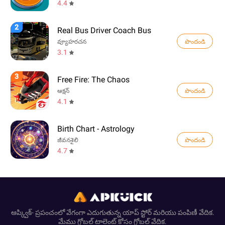
4.4
2
Real Bus Driver Coach Bus
పొందండి
వ్యూహరచన
3.1
3
Free Fire: The Chaos
పొందండి
ఆక్షన్
4.1
Birth Chart - Astrology
పొందండి
జీవనశైలి
4.7
ఆప్క్విక్- ప్రపంచంలో వేగంగా ఎదుగుతున్న యాప్ స్టోర్ మరియు పంపిణీ వేదిక.
మేము గ్లోబల్ టాలెంట్ కోసం గ్లోబల్ వేదిక.