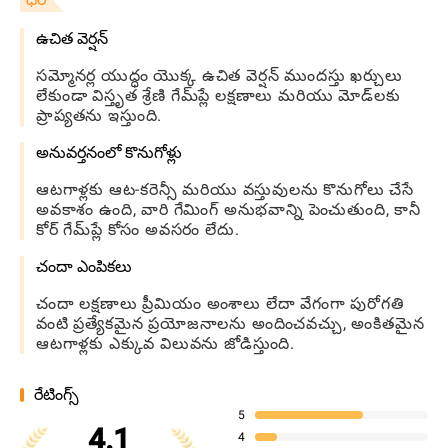
ఉచిత వెర్షన్
సమ్మోనర్ల యుద్ధం యొక్క ఉచిత వెర్షన్ ముందస్తు ఖర్చులు
లేకుండా విస్తృత శ్రేణి గేమ్‌ప్లే లక్షణాలు మరియు మోడ్‌లకు
ప్రాప్యతను ఇస్తుంది.
అనువర్తనంలో కొనుగోళ్లు
ఆటగాళ్లకు ఆట-కరెన్సీ మరియు వస్తువులను కొనుగోలు చేసే
అవకాశం ఉంది, వారి గేమింగ్ అనుభవాన్ని పెంచుతుంది, కానీ
కోర్ గేమ్‌ప్లే కోసం అవసరం లేదు.
చందా ఎంపికలు
చందా లక్షణాలు ప్రీమియం అంశాలు లేదా వేగంగా పురోగతి
వంటి ప్రత్యేకమైన ప్రయోజనాలను అందించవచ్చు, అంకితమైన
ఆటగాళ్లకు ఎక్కువ విలువను జోడిస్తుంది.
రేటింగ్స్
5
4.1
4