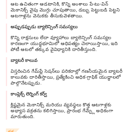
ఆట ఉచితంగా ఆడటానికి, కొన్ని అంశాలు పే-టు-విన్
మెకానిక్స్ వైపు మొగ్గు చూపుతాయి, డబ్బు పెట్టుబడి పెట్టని
ఆటగాళ్లను వెనుకకు తీసుకువెళతాయి.
అప్పుడప్పుడు బ్యాలెన్సింగ్ సమస్యలు
కొన్ని రాక్షసులు లేదా వ్యూహాలు బ్యాలెన్సింగ్ సమస్యల
కారణంగా యుద్ధభూమిలో ఆధిపత్యం చెలాయిస్తాయి, ఇది
పోటీ ఆటలో తక్కువ వైవిధ్యానికి దారితీస్తుంది.
బ్యాటరీ కాలువ
విస్తరించిన గేమ్‌ప్లే సెషన్‌లు పరికరాల్లో గణనీయమైన బ్యాటరీ
కాలువకు దారితీస్తాయి, ప్రత్యేకించి అధిక-గ్రాఫిక్ యుద్ధాలలో
పాల్గొనేటప్పుడు.
కాంప్లెక్స్ లెర్నింగ్ కర్వ్
క్లిష్టమైన మెకానిక్స్ మరియు వ్యవస్థలు కొత్త ఆటగాళ్లకు
అభ్యాస వక్రతను కలిగిస్తాయి, ప్రారంభ గేమ్ప్లే అధికంగా
మారుతుంది.
ధర