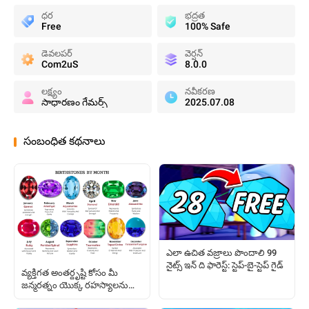
ధర
భద్రత
Free
100% Safe
డెవలపర్
వెర్షన్
Com2uS
8.0.0
లక్ష్యం
నవీకరణ
సాధారణం గేమర్స్
2025.07.08
సంబంధిత కథనాలు
ఎలా ఉచిత వజ్రాలు పొందాలి 99
నైట్స్ ఇన్ ది ఫారెస్ట్: స్టెప్-బై-స్టెప్ గైడ్
వ్యక్తిగత అంతర్దృష్టి కోసం మీ
జన్మరత్నం యొక్క రహస్యాలను
ఎలా అన్వేషించాలి