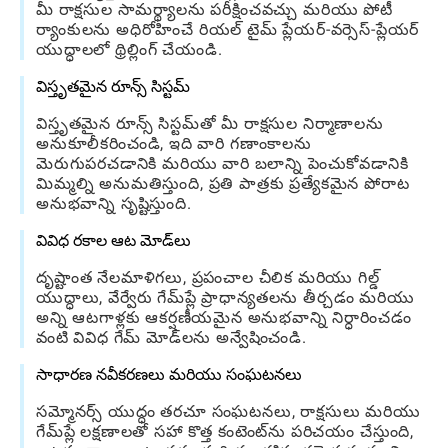
మీ రాక్షసుల సామర్థ్యాలను పరీక్షించవచ్చు మరియు పోటీ
ర్యాంకులను అధిరోహించే రియల్ టైమ్ ప్లేయర్-వర్సెస్-ప్లేయర్
యుద్ధాలలో థ్రిల్లింగ్ చేయండి.
విస్తృతమైన రూన్స్ సిస్టమ్
విస్తృతమైన రూన్స్ సిస్టమ్‌తో మీ రాక్షసుల నిర్మాణాలను
అనుకూలీకరించండి, ఇది వారి గణాంకాలను
మెరుగుపరచడానికి మరియు వారి బలాన్ని పెంచుకోవడానికి
మిమ్మల్ని అనుమతిస్తుంది, ప్రతి పాత్రకు ప్రత్యేకమైన పోరాట
అనుభవాన్ని సృష్టిస్తుంది.
వివిధ రకాల ఆట మోడ్‌లు
దృష్టాంత నేలమాళిగలు, ప్రపంచాల చీలిక మరియు గిల్డ్
యుద్ధాలు, వేర్వేరు గేమ్‌ప్లే ప్రాధాన్యతలను తీర్చడం మరియు
అన్ని ఆటగాళ్లకు ఆకర్షణీయమైన అనుభవాన్ని నిర్ధారించడం
వంటి వివిధ గేమ్ మోడ్‌లను అన్వేషించండి.
సాధారణ నవీకరణలు మరియు సంఘటనలు
సమ్మోనర్స్ యుద్ధం తరచూ సంఘటనలు, రాక్షసులు మరియు
గేమ్‌ప్లే లక్షణాలతో సహా కొత్త కంటెంట్‌ను పరిచయం చేస్తుంది,