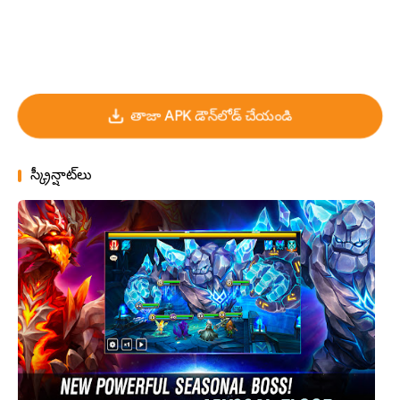
తాజా APK డౌన్‌లోడ్ చేయండి
స్క్రీన్షాట్‌లు