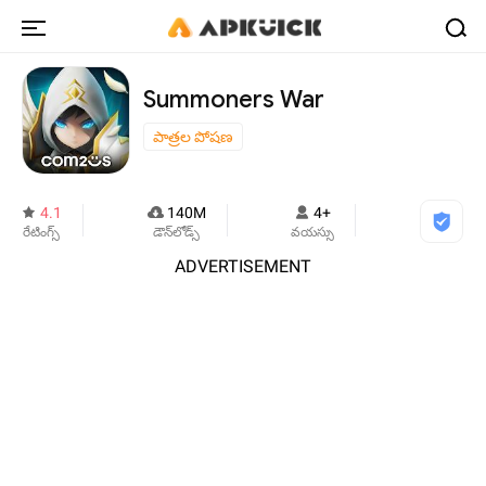
Summoners War
పాత్రల పోషణ
4.1
140M
4+
రేటింగ్స్
డౌన్‌లోడ్స్
వయస్సు
ADVERTISEMENT