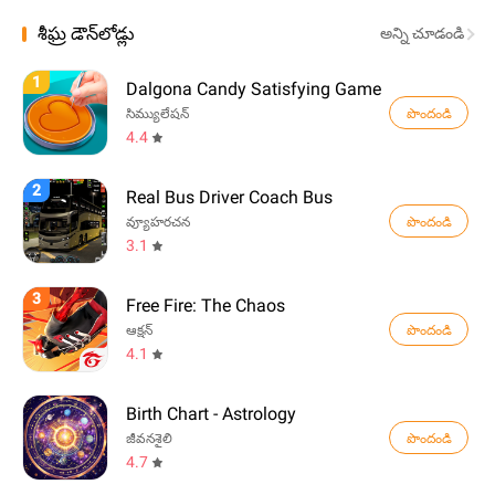
శీఘ్ర డౌన్‌లోడ్లు
అన్ని చూడండి
1
Dalgona Candy Satisfying Game
పొందండి
సిమ్యులేషన్
4.4
2
Real Bus Driver Coach Bus
పొందండి
వ్యూహరచన
3.1
3
Free Fire: The Chaos
పొందండి
ఆక్షన్
4.1
Birth Chart - Astrology
పొందండి
జీవనశైలి
4.7