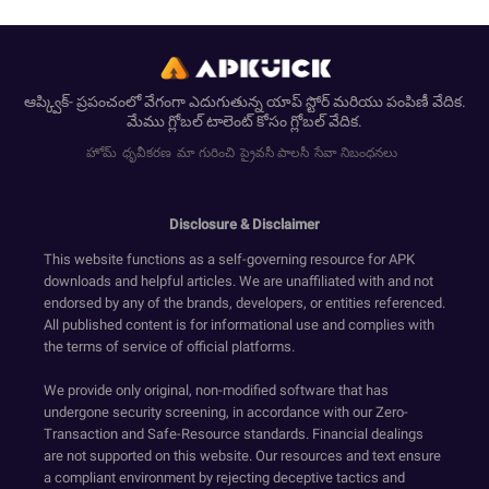
ఆప్క్విక్- ప్రపంచంలో వేగంగా ఎదుగుతున్న యాప్ స్టోర్ మరియు పంపిణీ వేదిక.
మేము గ్లోబల్ టాలెంట్ కోసం గ్లోబల్ వేదిక.
హోమ్
ధృవీకరణ
మా గురించి
ప్రైవసీ పాలసీ
సేవా నిబంధనలు
Disclosure & Disclaimer
This website functions as a self-governing resource for APK
downloads and helpful articles. We are unaffiliated with and not
endorsed by any of the brands, developers, or entities referenced.
All published content is for informational use and complies with
the terms of service of official platforms.
We provide only original, non-modified software that has
undergone security screening, in accordance with our Zero-
Transaction and Safe-Resource standards. Financial dealings
are not supported on this website. Our resources and text ensure
a compliant environment by rejecting deceptive tactics and