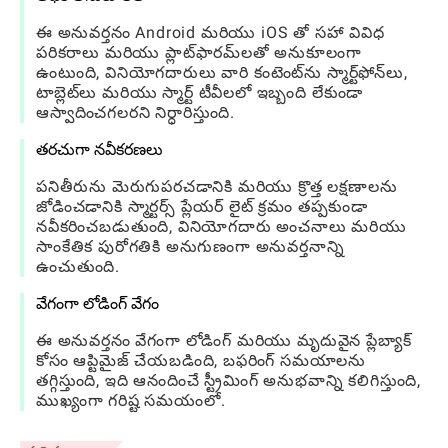
ఈ అనువర్తనం Android మరియు iOS తో సహా వివిధ
పరికరాలు మరియు ప్లాట్‌ఫారమ్‌లతో అనుకూలంగా
ఉంటుంది, వినియోగదారులు వారి కంటెంట్‌ను స్మార్ట్‌ఫోన్‌లు,
టాబ్లెట్‌లు మరియు స్మార్ట్ టీవీలలో ఇబ్బంది లేకుండా
ఆస్వాదించగలరని నిర్ధారిస్తుంది.
తరచుగా నవీకరణలు
పనితీరును మెరుగుపరచడానికి మరియు క్రొత్త లక్షణాలను
జోడించడానికి స్మార్టర్స్ ప్లేయర్ లైట్ క్రమం తప్పకుండా
నవీకరించబడుతుంది, వినియోగదారు అంచనాలు మరియు
సాంకేతిక పురోగతికి అనుగుణంగా అనువర్తనాన్ని
ఉంచుతుంది.
వేగంగా లోడింగ్ వేగం
ఈ అనువర్తనం వేగంగా లోడింగ్ మరియు మృదువైన ప్లేబ్యాక్
కోసం ఆప్టిమైజ్ చేయబడింది, బఫరింగ్ సమయాలను
తగ్గిస్తుంది, ఇది ఆనందించే స్ట్రీమింగ్ అనుభవాన్ని కలిగిస్తుంది,
ముఖ్యంగా గరిష్ట సమయంలో.