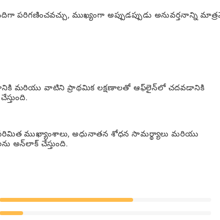
గా పరిగణించవచ్చు, ముఖ్యంగా అప్పుడప్పుడు అనువర్తనాన్ని మాత్ర
కి మరియు వాటిని ప్రాథమిక లక్షణాలతో ఆఫ్‌లైన్‌లో చదవడానికి
స్తుంది.
షన్ అపరిమిత ముఖ్యాంశాలు, అధునాతన శోధన సామర్థ్యాలు మరియు
 అన్‌లాక్ చేస్తుంది.