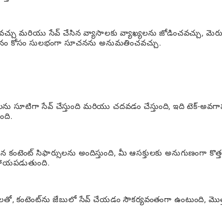
చు మరియు సేవ్ చేసిన వ్యాసాలకు వ్యాఖ్యలను జోడించవచ్చు, మెరు
పఠనం కోసం సులభంగా సూచనను అనుమతించవచ్చు.
లను సూటిగా సేవ్ చేస్తుంది మరియు చదవడం చేస్తుంది, ఇది టెక్-అవ
ంది.
న కంటెంట్ సిఫార్సులను అందిస్తుంది, మీ ఆసక్తులకు అనుగుణంగా కొత్త
ాయపడుతుంది.
పులతో, కంటెంట్‌ను జేబులో సేవ్ చేయడం సౌకర్యవంతంగా ఉంటుంది, మొత