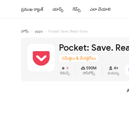
ప్రముఖ ర్యాంక్
యాప్స్
గేమ్స్
ఎలా చేయాలి
హోమ్
›
apps
›
Pocket: Save. Read. Grow.
Pocket: Save. Re
సమీక్షలు & మేగజైన్‌లు
4
590M
4+
రేటింగ్స్
డౌన్‌లోడ్స్
వయస్సు