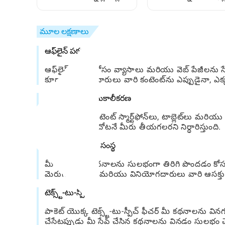
మెరుగుపరచడం ఎలా
సులభమైన మార్గదర్శిని
మూల లక్షణాలు
ఆఫ్‌లైన్ పఠనం
ఆఫ్‌లైన్ పఠనం కోసం వ్యాసాలు మరియు వెబ్ పేజీలను సేవ్
కూడా వినియోగదారులు వారి కంటెంట్‌ను ఎప్పుడైనా, ఎక్కడ
క్రాస్-ప్లాట్‌ఫాం సమకాలీకరణ
మీ సేవ్ చేసిన కంటెంట్ స్మార్ట్‌ఫోన్‌లు, టాబ్లెట్‌లు మరి
మీరు ఆపివేసిన చోటనే మీరు తీయగలరని నిర్ధారిస్తుంది.
ట్యాగింగ్ మరియు సంస్థ
మీ సేవ్ చేసిన కథనాలను సులభంగా తిరిగి పొందడం కోస
మెరుగుపరచడం మరియు వినియోగదారులు వారి ఆసక్తుల ప్ర
టెక్స్ట్-టు-స్పీచ్
పాకెట్ యొక్క టెక్స్ట్-టు-స్పీచ్ ఫీచర్ మీ కథనాలను వ
చేసేటప్పుడు మీ సేవ్ చేసిన కథనాలను వినడం సులభం చేస