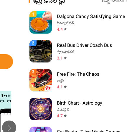
శీఘ్ర డౌన్‌లోడ్లు
అన్ని చూడండి
1
Dalgona Candy Satisfying Game
సిమ్యులేషన్
4.4
2
Real Bus Driver Coach Bus
వ్యూహరచన
3.1
3
Free Fire: The Chaos
ఆక్షన్
4.1
Birth Chart - Astrology
జీవనశైలి
4.7
Cat Beats - Tiles Music Games