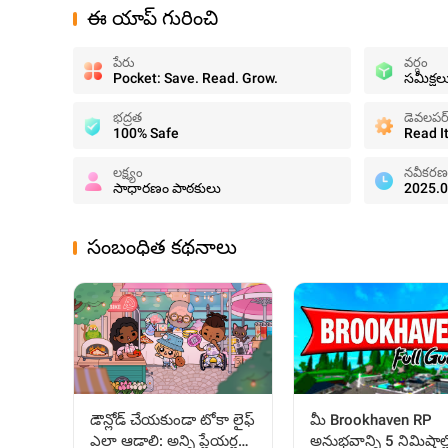
ఈ యాప్ గురించి
పేరు
వర్గం
Pocket: Save. Read. Grow.
సమీక్షల
భద్రత
డెవలపర
100% Safe
Read I
లక్ష్యం
నవీకరణ
సాధారణం పాఠకులు
2025.0
సంబంధిత కథనాలు
మీ Brookhaven RP
డౌన్లోడ్ చేయకుండా టోకా లైఫ్
అనుభవాన్ని 5 నిమిషాల్
ఎలా ఆడాలి: అన్ని ప్లేయర్లకు