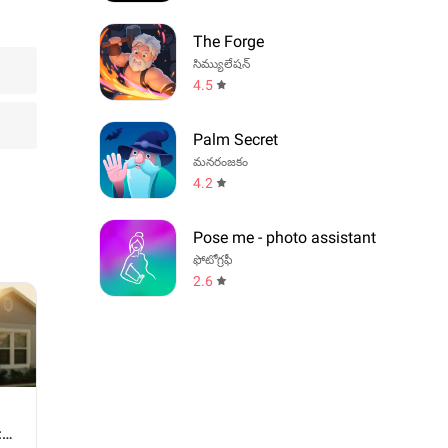
The Forge
సిమ్యులేషన్
4.5
Palm Secret
మనరంజకం
4.2
Pose me - photo assistant
ఫోటోగ్రఫీ
2.6
న
: