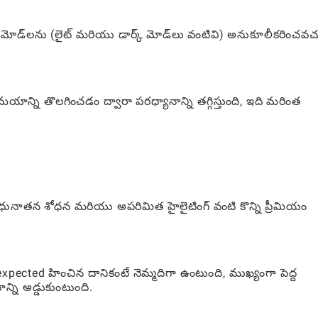
డ్‌లను (లైట్ మరియు డార్క్ మోడ్‌లు వంటివి) అనుకూలీకరించవచ్
్ని తొలగించడం ద్వారా పరధ్యానాన్ని తగ్గిస్తుంది, ఇది మరింత
ునాతన శోధన మరియు అపరిమిత హైలైటింగ్ వంటి కొన్ని ప్రీమియం
xpected హించిన దానికంటే నెమ్మదిగా ఉంటుంది, ముఖ్యంగా పెద్ద
న్ని అడ్డుకుంటుంది.