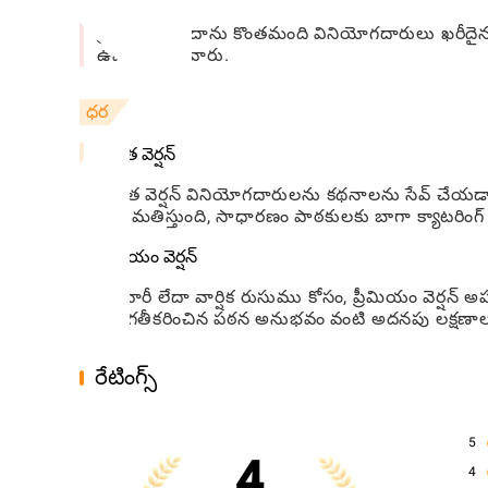
ప్రీమియం చందాను కొంతమంది వినియోగదారులు ఖరీదైనది
ఉపయోగించేవారు.
ధర
ఉచిత వెర్షన్
ఉచిత వెర్షన్ వినియోగదారులను కథనాలను సేవ్ చేయడాని
అనుమతిస్తుంది, సాధారణం పాఠకులకు బాగా క్యాటరింగ్ చే
ప్రీమియం వెర్షన్
నెలవారీ లేదా వార్షిక రుసుము కోసం, ప్రీమియం వెర్
వ్యక్తిగతీకరించిన పఠన అనుభవం వంటి అదనపు లక్షణాలను
రేటింగ్స్
5
4
4