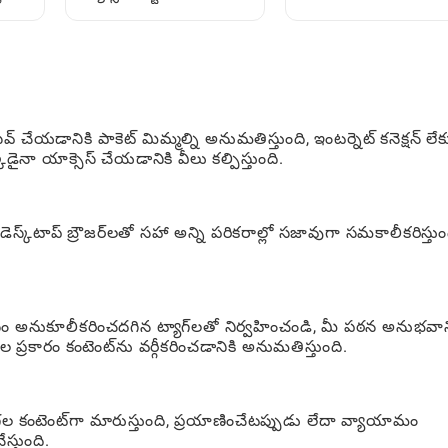
దశలవారీ గైడ్
మారాలి: ఆటగాళ్లకు పూర్తి
మార్గదర్శక పదములు
 చేయడానికి పాకెట్ మిమ్మల్ని అనుమతిస్తుంది, ఇంటర్నెట్ కనెక్షన్ లే
ైనా యాక్సెస్ చేయడానికి వీలు కల్పిస్తుంది.
యు డెస్క్‌టాప్ బ్రౌజర్‌లతో సహా అన్ని పరికరాల్లో సజావుగా సమకాలీకరిస్తుం
ం అనుకూలీకరించదగిన ట్యాగ్‌లతో నిర్వహించండి, మీ పఠన అనుభవాన్
కారం కంటెంట్‌ను వర్గీకరించడానికి అనుమతిస్తుంది.
ినగల కంటెంట్‌గా మారుస్తుంది, ప్రయాణించేటప్పుడు లేదా వ్యాయామం
్తుంది.