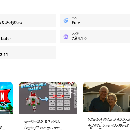
ధర
ు & మేగజైన్‌లు
Free
్
వెర్షన్
t Later
7.64.1.0
2.11
సీనియర్ల కోసం సరసమై
బ్రూకహేవెన్ RP కధన
గృహాన్ని ఎలా కనుగొనాలి
లో
హ్యాక్స్‌లో దిట్టగా ఎలా