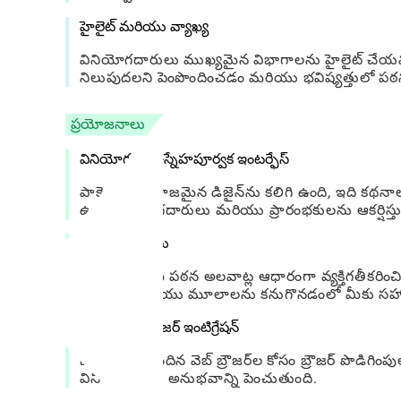
హైలైట్ మరియు వ్యాఖ్య
వినియోగదారులు ముఖ్యమైన విభాగాలను హైలైట్ చేయవచ్
నిలుపుదలని పెంపొందించడం మరియు భవిష్యత్తులో 
ప్రయోజనాలు
వినియోగదారు-స్నేహపూర్వక ఇంటర్ఫేస్
పాకెట్ ఒక సహజమైన డిజైన్‌ను కలిగి ఉంది, ఇది కథనా
ఉన్న వినియోగదారులు మరియు ప్రారంభకులను ఆకర్షిస్తు
స్మార్ట్ సిఫార్సులు
అనువర్తనం మీ పఠన అలవాట్ల ఆధారంగా వ్యక్తిగతీకరించి
కథనాలు మరియు మూలాలను కనుగొనడంలో మీకు సహ
విస్తృతమైన బ్రౌజర్ ఇంటిగ్రేషన్
జనాదరణ పొందిన వెబ్ బ్రౌజర్‌ల కోసం బ్రౌజర్ పొడిగిం
వినియోగదారు అనుభవాన్ని పెంచుతుంది.