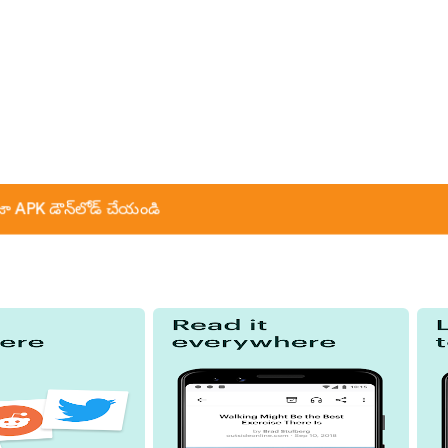
ా APK డౌన్‌లోడ్ చేయండి