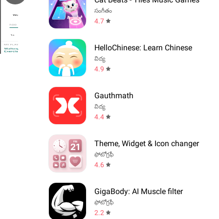
సంగీతం
4.7
HelloChinese: Learn Chinese
విద్య
4.9
Gauthmath
విద్య
4.4
Theme, Widget & Icon changer
ఫోటోగ్రఫీ
4.6
GigaBody: AI Muscle filter
ఫోటోగ్రఫీ
2.2