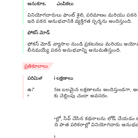
అనుకూలీకరణ ఎంపికలు
వినియోగదారులు ఫాంట్ శైలి, పరిమాణం మరియు పఠన మో
ఇది పఠన అనుభవానికి వ్యక్తిగత స్పర్శను అందిస్తుంది.
ఫోకస్ మోడ్
ఫోకస్ మోడ్ వ్యాసాల నుండి ప్రకటనలు మరియు అయోమయాన
లీనమయ్యే పఠన అనుభవాన్ని అనుమతిస్తుంది.
ప్రతికూలాలు
పరిమిత ఉచిత లక్షణాలు
ఉచిత సంస్కరణ బలమైన లక్షణాలను అందిస్తుండగా, అధ
కార్యాచరణలకు చెల్లింపు చందా అవసరం.
లోడింగ్ వేగం
కొన్ని సమయాల్లో, సేవ్ చేసిన కథనాలను లోడ్ చేయడం e
కంటెంట్‌తో, ఇది పాత పరికరాల్లో వినియోగదారు అనుభవా
చందా ఖర్చులు