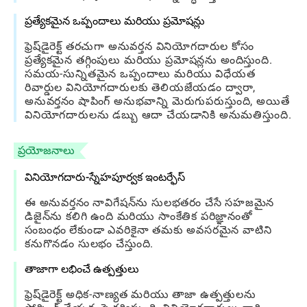
ప్రత్యేకమైన ఒప్పందాలు మరియు ప్రమోషన్లు
ఫ్రెష్‌డైరెక్ట్ తరచుగా అనువర్తన వినియోగదారుల కోసం
ప్రత్యేకమైన తగ్గింపులు మరియు ప్రమోషన్లను అందిస్తుంది.
సమయ-సున్నితమైన ఒప్పందాలు మరియు విధేయత
రివార్డుల వినియోగదారులకు తెలియజేయడం ద్వారా,
అనువర్తనం షాపింగ్ అనుభవాన్ని మెరుగుపరుస్తుంది, అయితే
వినియోగదారులను డబ్బు ఆదా చేయడానికి అనుమతిస్తుంది.
ప్రయోజనాలు
వినియోగదారు-స్నేహపూర్వక ఇంటర్ఫేస్
ఈ అనువర్తనం నావిగేషన్‌ను సులభతరం చేసే సహజమైన
డిజైన్‌ను కలిగి ఉంది మరియు సాంకేతిక పరిజ్ఞానంతో
సంబంధం లేకుండా ఎవరికైనా తమకు అవసరమైన వాటిని
కనుగొనడం సులభం చేస్తుంది.
తాజాగా లభించే ఉత్పత్తులు
ఫ్రెష్‌డైరెక్ట్ అధిక-నాణ్యత మరియు తాజా ఉత్పత్తులను