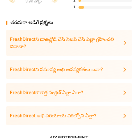
2
3.9K వోట్లు
1
తరచుగా అడిగే ప్రశ్నలు
FreshDirectని డాఉన్లోడ్ చేసి సెటప్ చేసి ఏల్లా గ్రహించలి
విదానా?
FreshDirectని సమాస్య అభి ఆవస్యకతలు ఐనా?
FreshDirectకొ కొత్త సంక్రణ్ ఏల్లా ఏలా?
FreshDirect అభి పరియాయ వికల్పోని ఏల్లా?
ADVERTISEMENT