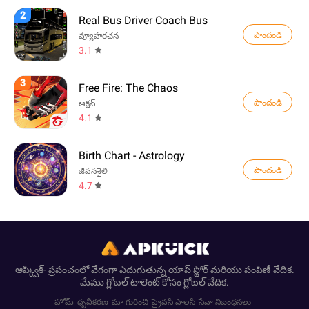
2
Real Bus Driver Coach Bus
పొందండి
వ్యూహరచన
3.1
3
Free Fire: The Chaos
పొందండి
ఆక్షన్
4.1
Birth Chart - Astrology
పొందండి
జీవనశైలి
4.7
ఆప్క్విక్- ప్రపంచంలో వేగంగా ఎదుగుతున్న యాప్ స్టోర్ మరియు పంపిణీ వేదిక.
మేము గ్లోబల్ టాలెంట్ కోసం గ్లోబల్ వేదిక.
హోమ్
ధృవీకరణ
మా గురించి
ప్రైవసీ పాలసీ
సేవా నిబంధనలు