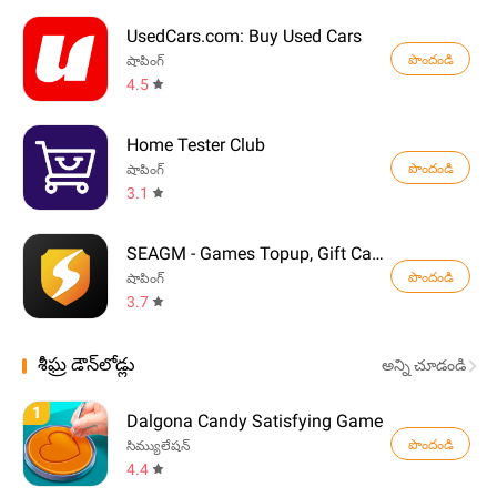
UsedCars.com: Buy Used Cars
పొందండి
షాపింగ్
4.5
Home Tester Club
పొందండి
షాపింగ్
3.1
SEAGM - Games Topup, Gift Card
పొందండి
షాపింగ్
3.7
శీఘ్ర డౌన్‌లోడ్లు
అన్ని చూడండి
1
Dalgona Candy Satisfying Game
పొందండి
సిమ్యులేషన్
4.4