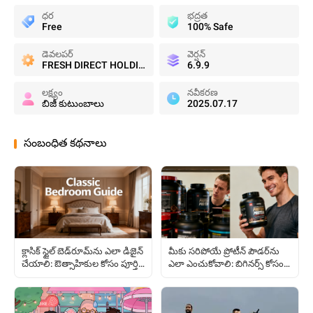
ధర
భద్రత
Free
100% Safe
డెవలపర్
వెర్షన్
FRESH DIRECT HOLDINGS
6.9.9
లక్ష్యం
నవీకరణ
బిజీ కుటుంబాలు
2025.07.17
సంబంధిత కథనాలు
క్లాసిక్ స్టైల్ బెడ్‌రూమ్‌ను ఎలా డిజైన్
మీకు సరిపోయే ప్రోటీన్ పౌడర్‌ను
చేయాలి: ఔత్సాహికుల కోసం పూర్తి
ఎలా ఎంచుకోవాలి: బిగినర్స్ కోసం
గైడ్
పూర్తి గైడ్