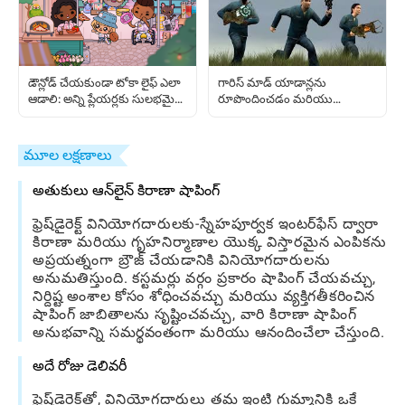
గారిస్ మాడ్ యాడాన్లను
డౌన్లోడ్ చేయకుండా టోకా లైఫ్ ఎలా
రూపొందించడం మరియు
ఆడాలి: అన్ని ప్లేయర్లకు సులభమైన
పంచుకోవడం ఎలా: పూర్తీ ఆరంభ
మార్గదర్శిని
మార్గదర్శిని
మూల లక్షణాలు
అతుకులు ఆన్‌లైన్ కిరాణా షాపింగ్
ఫ్రెష్‌డైరెక్ట్ వినియోగదారులకు-స్నేహపూర్వక ఇంటర్‌ఫేస్ ద్వారా
కిరాణా మరియు గృహనిర్మాణాల యొక్క విస్తారమైన ఎంపికను
అప్రయత్నంగా బ్రౌజ్ చేయడానికి వినియోగదారులను
అనుమతిస్తుంది. కస్టమర్లు వర్గం ప్రకారం షాపింగ్ చేయవచ్చు,
నిర్దిష్ట అంశాల కోసం శోధించవచ్చు మరియు వ్యక్తిగతీకరించిన
షాపింగ్ జాబితాలను సృష్టించవచ్చు, వారి కిరాణా షాపింగ్
అనుభవాన్ని సమర్థవంతంగా మరియు ఆనందించేలా చేస్తుంది.
అదే రోజు డెలివరీ
ఫ్రెష్‌డైరెక్ట్‌తో, వినియోగదారులు తమ ఇంటి గుమ్మానికి ఒకే