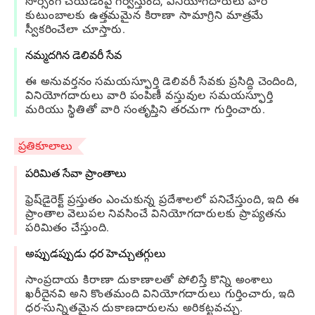
సోర్సింగ్ చేయడంపై గర్విస్తుంది, వినియోగదారులు వారి
కుటుంబాలకు ఉత్తమమైన కిరాణా సామాగ్రిని మాత్రమే
స్వీకరించేలా చూస్తారు.
నమ్మదగిన డెలివరీ సేవ
ఈ అనువర్తనం సమయస్ఫూర్తి డెలివరీ సేవకు ప్రసిద్ది చెందింది,
వినియోగదారులు వారి పంపిణీ వస్తువుల సమయస్ఫూర్తి
మరియు స్థితితో వారి సంతృప్తిని తరచుగా గుర్తించారు.
ప్రతికూలాలు
పరిమిత సేవా ప్రాంతాలు
ఫ్రెష్‌డైరెక్ట్ ప్రస్తుతం ఎంచుకున్న ప్రదేశాలలో పనిచేస్తుంది, ఇది ఈ
ప్రాంతాల వెలుపల నివసించే వినియోగదారులకు ప్రాప్యతను
పరిమితం చేస్తుంది.
అప్పుడప్పుడు ధర హెచ్చుతగ్గులు
సాంప్రదాయ కిరాణా దుకాణాలతో పోలిస్తే కొన్ని అంశాలు
ఖరీదైనవి అని కొంతమంది వినియోగదారులు గుర్తించారు, ఇది
ధర-సున్నితమైన దుకాణదారులను అరికట్టవచ్చు.