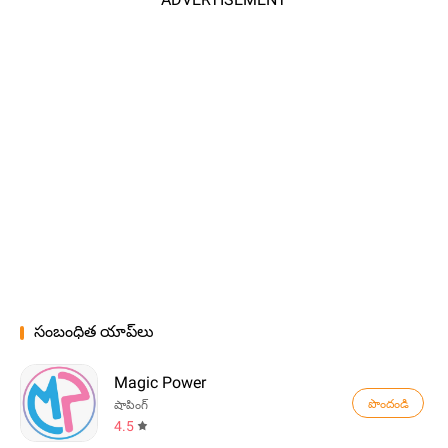
సంబంధిత యాప్‌లు
Magic Power
పొందండి
షాపింగ్
4.5