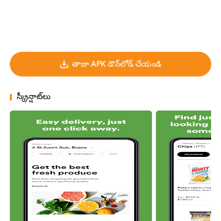
తాజా APK డౌన్‌లోడ్ చేయండి
స్క్రీన్షాట్‌లు