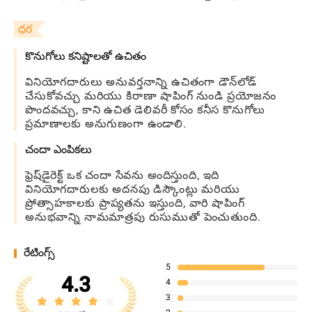
ధర
కొనుగోలు కనిష్టాలతో ఉచితం
వినియోగదారులు అనువర్తనాన్ని ఉచితంగా డౌన్‌లోడ్
చేసుకోవచ్చు మరియు కిరాణా షాపింగ్ నుండి ప్రయోజనం
పొందవచ్చు, కాని ఉచిత డెలివరీ కోసం కనీస కొనుగోలు
ప్రమాణాలకు అనుగుణంగా ఉండాలి.
చందా ఎంపికలు
ఫ్రెష్‌డైరెక్ట్ ఒక చందా సేవను అందిస్తుంది, ఇది
వినియోగదారులకు అదనపు డిస్కౌంట్లు మరియు
ప్రోత్సాహకాలకు ప్రాప్యతను ఇస్తుంది, వారి షాపింగ్
అనుభవాన్ని నామమాత్రపు రుసుముతో పెంచుతుంది.
రేటింగ్స్
5
4.3
4
3