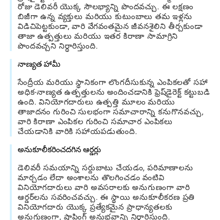
రోజు డెలివరీ యొక్క సౌలభ్యాన్ని పొందవచ్చు. ఈ లక్షణం
బిజీగా ఉన్న వ్యక్తులు మరియు కుటుంబాలు తమ ఇళ్లను
విడిచిపెట్టకుండా, వారి వేగవంతమైన జీవనశైలిని తీర్చకుండా
తాజా ఉత్పత్తులు మరియు ఇతర కిరాణా సామాగ్రిని
పొందవచ్చని నిర్ధారిస్తుంది.
నాణ్యత హామీ
సేంద్రీయ మరియు స్థానికంగా లొంగదీసుకున్న ఎంపికలతో సహా
అధిక-నాణ్యత ఉత్పత్తులను అందించడానికి ఫ్రెష్‌డైరెక్ట్ కట్టుబడి
ఉంది. వినియోగదారులు ఉత్పత్తి మూలం మరియు
తాజాదనం గురించి సులభంగా సమాచారాన్ని కనుగొనవచ్చు,
వారి కిరాణా ఎంపికల గురించి సమాచార ఎంపికలు
చేయడానికి వారికి సహాయపడుతుంది.
అనుకూలీకరించదగిన ఆర్డర్లు
డెలివరీ సమయాన్ని సర్దుబాటు చేయడం, పరిమాణాలను
మార్చడం లేదా అంశాలను తొలగించడం వంటివి
వినియోగదారులు వారి అవసరాలకు అనుగుణంగా వారి
ఆర్డర్‌లను సవరించవచ్చు. ఈ స్థాయి అనుకూలీకరణ ప్రతి
వినియోగదారు యొక్క ప్రత్యేకమైన ప్రాధాన్యతలకు
అనుగుణంగా, షాపింగ్ అనుభవాన్ని నిర్ధారిస్తుంది.