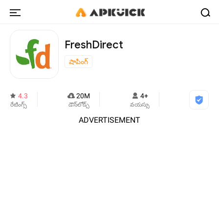
FreshDirect
షాపింగ్
4.3
20M
4+
రేటింగ్స్
డౌన్‌లోడ్స్
వయస్సు
ADVERTISEMENT