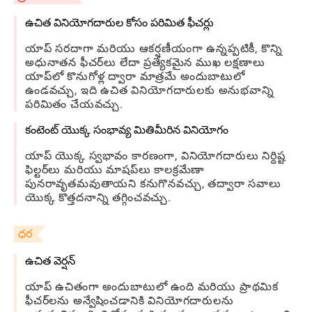
ఉచిత వినియోగదారుల కోసం పరిమిత ఫీచర్లు
యాప్ సరదాగా మరియు ఆకర్షణీయంగా ఉన్నప్పటికీ, కొన్ని
అధునాతన ఫీచర్‌లు లేదా ప్రత్యేకమైన ముఖ లక్షణాలు
యాప్‌లో కొనుగోళ్ల ద్వారా మాత్రమే అందుబాటులో
ఉండవచ్చు, ఇది ఉచిత వినియోగదారులకు అనుభవాన్ని
పరిమితం చేయవచ్చు.
కంటెంట్ యొక్క సంభావ్య మితిమీరిన వినియోగం
యాప్ యొక్క స్వభావం కారణంగా, వినియోగదారులు నిర్దిష్ట
ఫిల్టర్‌లు మరియు మాషప్‌లు కాలక్రమేణా
పునరావృతమవుతాయని కనుగొనవచ్చు, తద్వారా సవాలు
యొక్క కొత్తదనాన్ని తగ్గించవచ్చు.
ధర
ఉచిత వెర్షన్
యాప్ ఉచితంగా అందుబాటులో ఉంది మరియు ప్రాథమిక
ఫీచర్‌లను అన్వేషించడానికి వినియోగదారులను