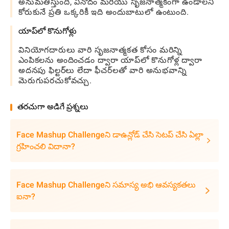
అనుమతిస్తుంది, వినోదం మరియు సృజనాత్మకంగా ఉండాలని
కోరుకునే ప్రతి ఒక్కరికీ ఇది అందుబాటులో ఉంటుంది.
యాప్‌లో కొనుగోళ్లు
వినియోగదారులు వారి సృజనాత్మకత కోసం మరిన్ని
ఎంపికలను అందించడం ద్వారా యాప్‌లో కొనుగోళ్ల ద్వారా
అదనపు ఫిల్టర్‌లు లేదా ఫీచర్‌లతో వారి అనుభవాన్ని
మెరుగుపరచుకోవచ్చు.
తరచుగా అడిగే ప్రశ్నలు
Face Mashup Challengeని డాఉన్లోడ్ చేసి సెటప్ చేసి ఏల్లా
గ్రహించలి విదానా?
Face Mashup Challengeని సమాస్య అభి ఆవస్యకతలు
ఐనా?