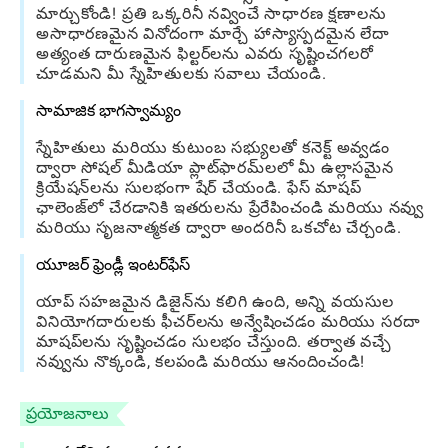
మార్చుకోండి! ప్రతి ఒక్కరినీ నవ్వించే సాధారణ క్షణాలను
అసాధారణమైన వినోదంగా మార్చే హాస్యాస్పదమైన లేదా
అత్యంత దారుణమైన ఫిల్టర్‌లను ఎవరు సృష్టించగలరో
చూడమని మీ స్నేహితులకు సవాలు చేయండి.
సామాజిక భాగస్వామ్యం
స్నేహితులు మరియు కుటుంబ సభ్యులతో కనెక్ట్ అవ్వడం
ద్వారా సోషల్ మీడియా ప్లాట్‌ఫారమ్‌లలో మీ ఉల్లాసమైన
క్రియేషన్‌లను సులభంగా షేర్ చేయండి. ఫేస్ మాషప్
ఛాలెంజ్‌లో చేరడానికి ఇతరులను ప్రేరేపించండి మరియు నవ్వు
మరియు సృజనాత్మకత ద్వారా అందరినీ ఒకచోట చేర్చండి.
యూజర్ ఫ్రెండ్లీ ఇంటర్‌ఫేస్
యాప్ సహజమైన డిజైన్‌ను కలిగి ఉంది, అన్ని వయసుల
వినియోగదారులకు ఫీచర్‌లను అన్వేషించడం మరియు సరదా
మాషప్‌లను సృష్టించడం సులభం చేస్తుంది. తర్వాత వచ్చే
నవ్వును నొక్కండి, కలపండి మరియు ఆనందించండి!
ప్రయోజనాలు