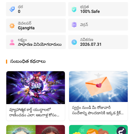
ధర
భద్రత
0
100% Safe
డెవలపర్
వెర్షన్
GjangHa
లక్ష్యం
నవీకరణ
సాధారణ వినియోగదారులు
2026.07.31
సంబంధిత కథనాలు
స్వర్గం నుండి మీ రోజువారీ
వ్యూహాత్మక కార్డ్ యుద్ధాలలో
సందేశాన్ని పొందడానికి ఇక్కడ క్లిక్
రాణించడం ఎలా: ఆటగాళ్ల కోసం
చేయండి
పూర్తి మార్గదర్శి