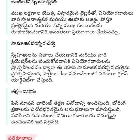
అంతులేని సృజనాత్మకత
ముఖ లక్షణాల యొక్క విస్తారమైన లైబ్రరీతో, వినియోగదారులు
వారి సృజనాత్మకత మరియు ఊహకు ఆజ్యం పోస్తూ
ప్రత్యేకమైన మరియు ఫన్నీ ముఖ కలయికలను
రూపొందించడానికి అనంతంగా ప్రయోగాలు చేయవచ్చు.
సామాజిక పరస్పర చర్య
స్నేహితులను సవాలు చేయడానికి మరియు వారి
క్రియేషన్‌లను పంచుకోవడానికి వినియోగదారులను
ప్రోత్సహించడం ద్వారా ఈ యాప్ సామాజిక పరస్పర చర్యను
ప్రోత్సహిస్తుంది, పార్టీలు లేదా సమావేశాలలో సరదాగా గ్రూప్
యాక్టివిటీగా చేస్తుంది.
తక్షణ వినోదం
ఫేస్ మాషప్ ఛాలెంజ్ తక్షణ వినోదాన్ని అందిస్తుంది, బోరింగ్
క్షణాలను వినోదభరితమైన అనుభవాలుగా మారుస్తుంది,
పనికిరాని సమయంలో వినియోగదారులను నిమగ్నమై
ఉంచడానికి ఇది సరైనది.
ప్రతికూలాలు