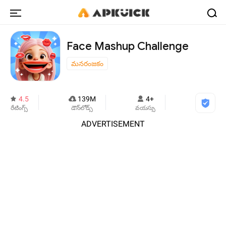
Face Mashup Challenge
మనరంజకం
4.5
139M
4+
రేటింగ్స్
డౌన్‌లోడ్స్
వయస్సు
ADVERTISEMENT