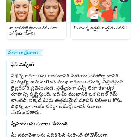
నా జ్ఞాపకశక్తి స్థాయిని నేను ఎలా
మీ యొక్క ఉత్తమ మిత్రుడు ఎవరు?
పరీక్షించుకోవాలి?
మూల లక్షణాలు
ఫేస్ మిక్సింగ్
విభిన్న లక్షణాలను కలపడానికి మరియు సరిపోల్చడానికి
మిమ్మల్ని అనుమతించే ముఖ లక్షణాల యొక్క విస్తారమైన
లైబ్రరీలోకి ప్రవేశించండి, ప్రత్యేకంగా ఫన్నీ లేదా కళాత్మక
రూపాన్ని సృష్టిస్తుంది. ఇది మీ ముఖానికి ఒక పజిల్ గేమ్
లాంటిది, ఇక్కడ మీరు ఉత్తమమైన మాషప్ ఫలితాల కోసం
విభిన్న భాగాలను సరిగ్గా అమర్చడానికి సవాలు
చేయబడతారు.
స్నేహితులను సవాలు చేయండి
మీ సమావేశాలను ఎపిక్ ఫేస్-మిక్సింగ్ షోడౌన్‌లుగా