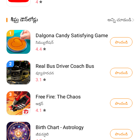
4
శీఘ్ర డౌన్‌లోడ్లు
అన్ని చూడండి
1
Dalgona Candy Satisfying Game
పొందండి
సిమ్యులేషన్
4.4
2
Real Bus Driver Coach Bus
పొందండి
వ్యూహరచన
3.1
3
Free Fire: The Chaos
పొందండి
ఆక్షన్
4.1
Birth Chart - Astrology
పొందండి
జీవనశైలి