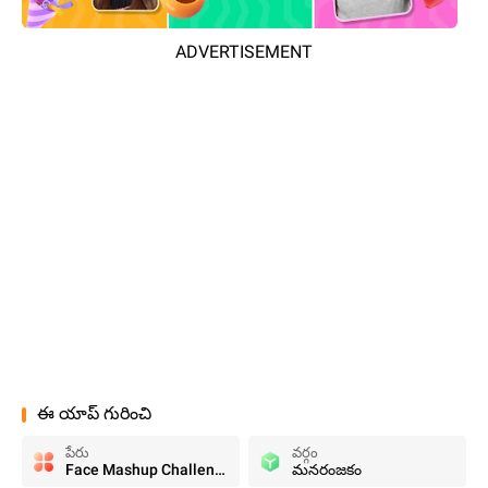
ADVERTISEMENT
ఈ యాప్ గురించి
పేరు
వర్గం
Face Mashup Challenge
మనరంజకం