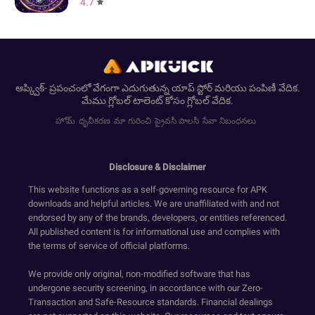
4.7
ఆప్క్విక్- ప్రపంచంలో వేగంగా ఎదుగుతున్న యాప్ స్టోర్ మరియు పంపిణీ వేదిక.
మేము గ్లోబల్ టాలెంట్ కోసం గ్లోబల్ వేదిక.
హోమ్
ధృవీకరణ
మా గురించి
ప్రైవసీ పాలసీ
సేవా నిబంధనలు
Disclosure & Disclaimer
This website functions as a self-governing resource for APK
downloads and helpful articles. We are unaffiliated with and not
endorsed by any of the brands, developers, or entities referenced.
All published content is for informational use and complies with
the terms of service of official platforms.
We provide only original, non-modified software that has
undergone security screening, in accordance with our Zero-
Transaction and Safe-Resource standards. Financial dealings