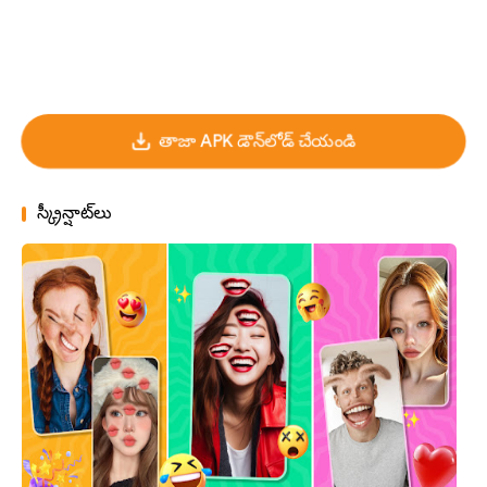
తాజా APK డౌన్‌లోడ్ చేయండి
స్క్రీన్షాట్‌లు