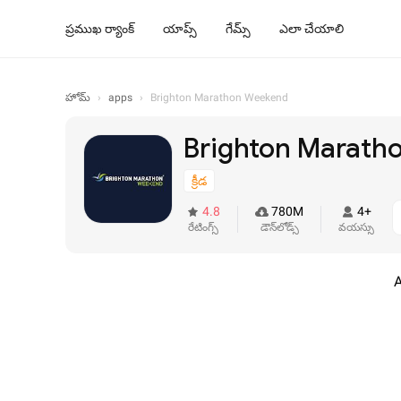
ప్రముఖ ర్యాంక్
యాప్స్
గేమ్స్
ఎలా చేయాలి
హోమ్
›
apps
›
Brighton Marathon Weekend
Brighton Marath
క్రీడ
4.8
780M
4+
రేటింగ్స్
డౌన్‌లోడ్స్
వయస్సు