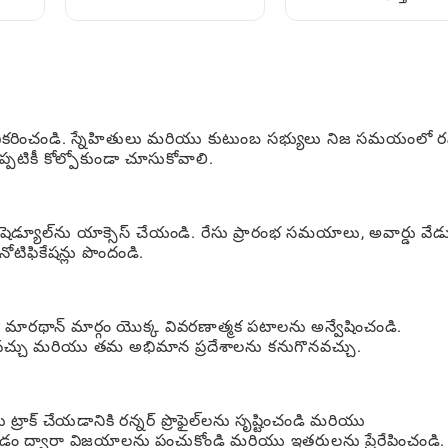
ందో
శాతం కనుగొనండి
గైడ్
ో నవీకరించండి. స్నేహితులు మరియు కుటుంబ సభ్యులు నిజ సమయంలో రన్
్పటికీ కోల్పోకుండా చూసుకోవాలి.
డ్యూల్‌ను యాక్సెస్ చేయండి. రేసు ప్రారంభ సమయాలు, అవార్డు వే
ిఫికేషన్లు పొందండి.
లతో సహా మారథాన్ మార్గం యొక్క వివరణాత్మక పటాలను అన్వేషించండి.
వచ్చు మరియు తమ అభిమాన ప్రదేశాలను కనుగొనవచ్చు.
 ట్రాక్ చేయడానికి రన్నర్ ప్రొఫైల్‌లను సృష్టించండి మరియు
్వడం ద్వారా విజయాలను పంచుకోండి మరియు ఇతరులను ప్రేరేపించండి.