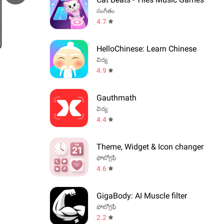
సంగీతం
4.7
HelloChinese: Learn Chinese
విద్య
4.9
Gauthmath
విద్య
4.4
Theme, Widget & Icon changer
ఫోటోగ్రఫీ
4.6
GigaBody: AI Muscle filter
ఫోటోగ్రఫీ
2.2