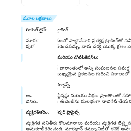
మీ భవిష్యత్తును కనుగొనండి
పీరియడ్ ఎప్పుడు వస్తు
తెలుసుకోండి!
మూల లక్షణాలు
రియల్ టైమ్ రేస్ ట్రాకింగ్
మారథాన్ సమయంలో పాల్గొనేవారి ప్రత్యక్ష ట్రాకింగ్‌త
పురోగతిని అనుసరించవచ్చు, వారు చర్య యొక్క క్షణం ఎప
ఈవెంట్ షెడ్యూల్ మరియు నోటిఫికేషన్‌లు
బ్రైటన్ మారథాన్ వారాంతంలో అన్ని సంఘటనల సమగ్ర షె
మరియు ఇతర ముఖ్యమైన ప్రకటనల గురించి సకాలంలో నోట
ఇంటరాక్టివ్ కోర్సు మ్యాప్స్
ఆసక్తి, రిఫ్రెష్మెంట్ స్టేషన్లు మరియు వీక్షణ ప్రాంతా
వినియోగదారులు ఈవెంట్‌ను సులభంగా నావిగేట్ చేయ
వ్యక్తిగతీకరించిన రన్నర్ ప్రొఫైల్స్
వ్యక్తిగత పనితీరు కొలమానాలు మరియు వ్యక్తిగత బెస్ట్లను
అనుకూలీకరించండి. మారథాన్ కమ్యూనిటీతో కనెక్ట్ అవ