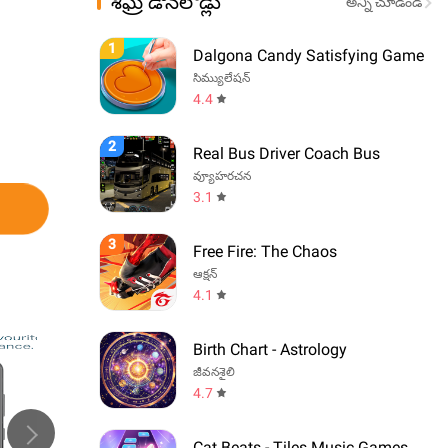
శీఘ్ర డౌన్‌లోడ్లు
అన్ని చూడండి
1
Dalgona Candy Satisfying Game
సిమ్యులేషన్
4.4
2
Real Bus Driver Coach Bus
వ్యూహరచన
3.1
3
Free Fire: The Chaos
ఆక్షన్
4.1
Birth Chart - Astrology
జీవనశైలి
4.7
Cat Beats - Tiles Music Games