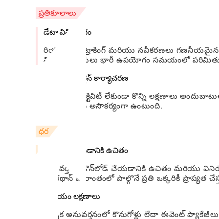
ప్రతికూలాలు
డేటా వినియోగం
రియల్ టైమ్ ట్రాకింగ్ మరియు నవీకరణలు గణనీయమైన డ
వినియోగదారులు భారీ ఉపయోగం సమయంలో పరిమితు
పరిమిత ఆఫ్‌లైన్ కార్యాచరణ
ఇంటర్నెట్ కనెక్టివిటీ లేకుండా కొన్ని లక్షణాలు అందుబ
ప్రాంతాల్లో ఇది అసౌకర్యంగా ఉంటుంది.
ధర
డౌన్‌లోడ్ చేయడానికి ఉచితం
అనువర్తనం డౌన్‌లోడ్ చేయడానికి ఉచితం మరియు వినియ
మారథాన్ వారాంతంలో పాల్గొనే ప్రతి ఒక్కరికీ ప్రాప్యత చేస్
ప్రీమియం లక్షణాలు
ఐచ్ఛిక అనువర్తనంలో కొనుగోళ్లు లేదా ఈవెంట్ ప్యాకేజీలు 