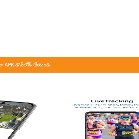
ా APK డౌన్‌లోడ్ చేయండి