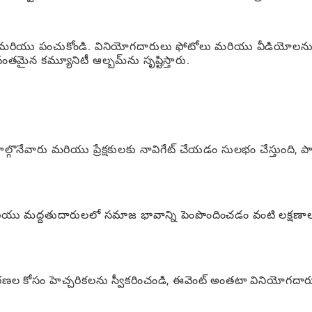
డి మరియు పంచుకోండి. వినియోగదారులు ఫోటోలు మరియు వీడియోలన
తమైన కమ్యూనిటీ ఆల్బమ్‌ను సృష్టిస్తారు.
గొనేవారు మరియు ప్రేక్షకులకు నావిగేట్ చేయడం సులభం చేస్తుంది, పాల
ియు మద్దతుదారులలో సమాజ భావాన్ని పెంపొందించడం వంటి లక్షణా
కరణల కోసం హెచ్చరికలను స్వీకరించండి, ఈవెంట్ అంతటా వినియోగదా