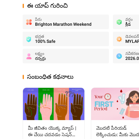
ఈ యాప్ గురించి
పేరు
వర్గం
Brighton Marathon Weekend
క్రీడ
భద్రత
డెవలపర
100% Safe
MYLAP
లక్ష్యం
నవీకరణ
రన్నర్లు
2026.0
సంబంధిత కథనాలు
మీ జీవితం యొక్క మ్యాప్ |
మొదటి పీరియడ్
ఈ చేయి చదవడం సెషన్‌తో
లెక్కించుడు: మీకు మొద