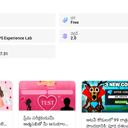
ధర
Free
్
వెర్షన్
S Experience Lab
2.0
7.31
ప్రేమ పరీక్షకుడు|మీ
అటవీ కోడు‌ల‌లో 99 రాత్ర
టి
ఆత్మసఖితో మీ అనుకూలత
పొందడానికి: పూర్తి దశలవ