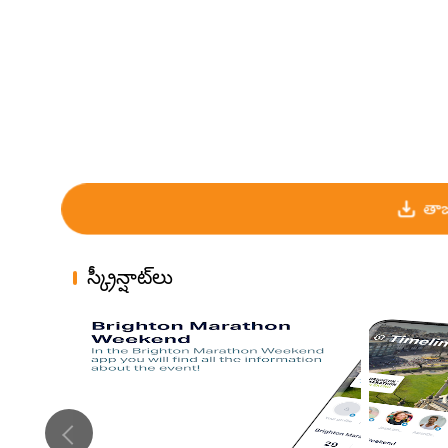
తాజ
స్క్రీన్షాట్‌లు