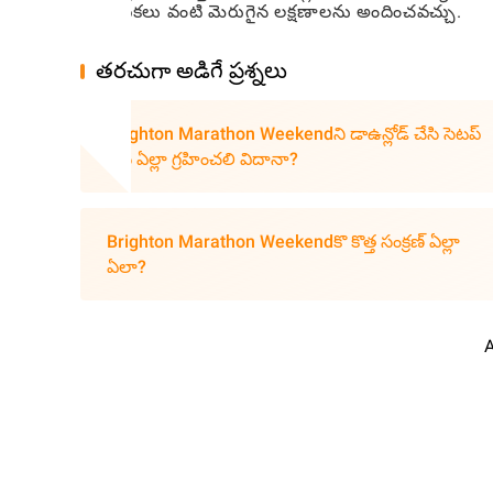
ఎంపికలు వంటి మెరుగైన లక్షణాలను అందించవచ్చు.
తరచుగా అడిగే ప్రశ్నలు
Brighton Marathon Weekendని డాఉన్లోడ్ చేసి సెటప్
చేసి ఏల్లా గ్రహించలి విదానా?
Brighton Marathon Weekendకొ కొత్త సంక్రణ్ ఏల్లా
ఏలా?