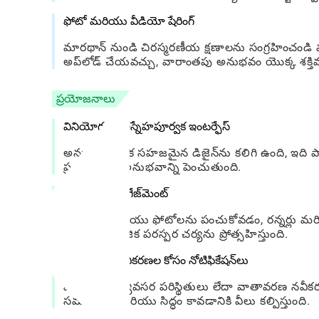
ఫోటో మరియు వీడియో షేరింగ్
మారథాన్ నుండి చిరస్మరణీయ క్షణాలను సంగ్రహించం
అప్‌లోడ్ చేయవచ్చు, వారాంతపు అనుభవం యొక్క శక్తివం
ప్రయోజనాలు
వినియోగదారు-స్నేహపూర్వక ఇంటర్ఫేస్
అనువర్తనం ఒక సహజమైన డిజైన్‌ను కలిగి ఉంది, ఇది పాల్
ప్రతి ఒక్కరికీ అనుభవాన్ని పెంచుతుంది.
కమ్యూనిటీ ఎంగేజ్‌మెంట్
ఫలితాలు మరియు ఫోటోలను పంచుకోవడం, రన్నర్లు మర
ద్వారా సామాజిక పరస్పర చర్యను ప్రోత్సహిస్తుంది.
ముఖ్యమైన నవీకరణల కోసం నోటిఫికేషన్‌లు
షెడ్యూల్, అత్యవసర పరిస్థితులు లేదా వాతావరణ నవీ
సమాచారం మరియు సిద్ధం కావడానికి వీలు కల్పిస్తుంది.