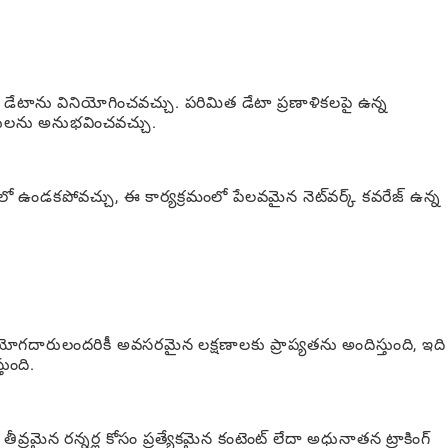
ేటాను వినియోగించవచ్చు. పరిమిత డేటా ప్రణాళికలపై ఉన్న
లను అనుభవించవచ్చు.
ాటులో ఉండకపోవచ్చు, ఈ కార్యక్రమంలో పేలవమైన నెట్‌వర్క్ కవరేజ్ ఉన్న
ోగదారులందరికీ అవసరమైన లక్షణాలకు ప్రాప్యతను అందిస్తుంది, ఇది
తుంది.
తీవ్రమైన రన్నర్ల కోసం ప్రత్యేకమైన కంటెంట్ లేదా అధునాతన ట్రాకింగ్