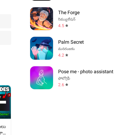
The Forge
సిమ్యులేషన్
4.5
Palm Secret
మనరంజకం
4.2
Pose me - photo assistant
ఫోటోగ్రఫీ
2.6
ులు
ారీ