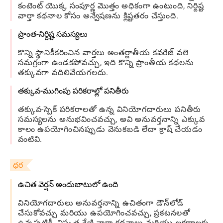
కంటెంట్ యొక్క సంపూర్ణ మొత్తం అధికంగా ఉంటుంది, నిర్దిష్ట
వార్తా కథనాల కోసం అన్వేషణను క్లిష్టతరం చేస్తుంది.
ప్రాంత-నిర్దిష్ట సమస్యలు
కొన్ని స్థానికీకరించిన వార్తలు అంతర్జాతీయ కవరేజ్ వలె
సమగ్రంగా ఉండకపోవచ్చు, ఇది కొన్ని ప్రాంతీయ కథలను
తక్కువగా వదిలివేయగలదు.
తక్కువ-ముగింపు పరికరాల్లో పనితీరు
తక్కువ-స్పెక్ పరికరాలతో ఉన్న వినియోగదారులు పనితీరు
సమస్యలను అనుభవించవచ్చు, అవి అనువర్తనాన్ని ఎక్కువ
కాలం ఉపయోగించినప్పుడు వెనుకబడి లేదా క్రాష్ చేయడం
వంటివి.
ధర
ఉచిత వెర్షన్ అందుబాటులో ఉంది
వినియోగదారులు అనువర్తనాన్ని ఉచితంగా డౌన్‌లోడ్
చేసుకోవచ్చు మరియు ఉపయోగించవచ్చు, ప్రకటనలతో
ఉన్నప్పటికీ, విస్తృత శ్రేణి వార్తా కథనాలు మరియు లక్షణాలకు