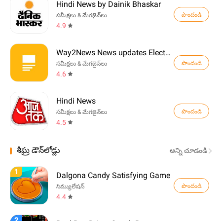
Hindi News by Dainik Bhaskar
పొందండి
సమీక్షలు & మేగజైన్‌లు
4.9
Way2News News updates Election
పొందండి
సమీక్షలు & మేగజైన్‌లు
4.6
Hindi News
పొందండి
సమీక్షలు & మేగజైన్‌లు
4.5
శీఘ్ర డౌన్‌లోడ్లు
అన్ని చూడండి
1
Dalgona Candy Satisfying Game
పొందండి
సిమ్యులేషన్
4.4
2