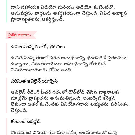
దాని సహాయక వీడియో మరియు ఆడియో కంటెంట్‌తో,
అనువర్తనం వార్తలను ఆకర్షణీయంగా చేస్తుంది, వివిధ అభ్యాస
ప్రాధాన్యతలను ఆకర్షిస్తుంది.
ప్రతికూలాలు
ఉచిత సంస్కరణలో ప్రకటనలు
ఉచిత సంస్కరణలో పఠన అనుభవాన్ని భంగపరిచే ప్రకటనలు
ఉన్నాయి, నిరంతరాయంగా అనుభవాన్ని కోరుకునే
వినియోగదారులకు లోపం ఉంది.
పరిమిత ఆఫ్‌లైన్ యాక్సెస్
ఆఫ్‌లైన్ రీడింగ్ ఫీచర్ గతంలో డౌన్‌లోడ్ చేసిన వ్యాసాలకు
మాత్రమే ప్రాప్యతను అనుమతిస్తుంది, ఇంటర్నెట్ కనెక్షన్
లేకుండా ఇతర కంటెంట్‌కు వినియోగదారు లభ్యతను పరిమితం
చేస్తుంది.
కంటెంట్ ఓవర్లోడ్
కొంతమంది వినియోగదారుల కోసం, అందుబాటులో ఉన్న