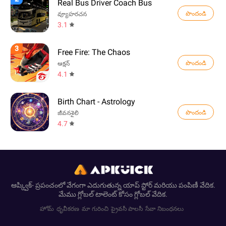
Real Bus Driver Coach Bus
పొందండి
వ్యూహరచన
3.1
3
Free Fire: The Chaos
పొందండి
ఆక్షన్
4.1
Birth Chart - Astrology
పొందండి
జీవనశైలి
4.7
ఆప్క్విక్- ప్రపంచంలో వేగంగా ఎదుగుతున్న యాప్ స్టోర్ మరియు పంపిణీ వేదిక.
మేము గ్లోబల్ టాలెంట్ కోసం గ్లోబల్ వేదిక.
హోమ్
ధృవీకరణ
మా గురించి
ప్రైవసీ పాలసీ
సేవా నిబంధనలు