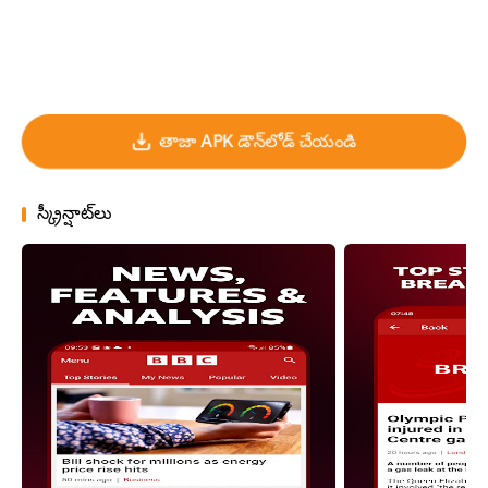
తాజా APK డౌన్‌లోడ్ చేయండి
స్క్రీన్షాట్‌లు