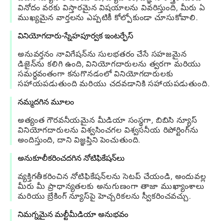
వినోదం వరకు విస్తారమైన విషయాలను వివరిస్తుంది, మీరు ఏ
ముఖ్యమైన వార్తలను ఎప్పటికీ కోల్పోకుండా చూసుకోవాలి.
వినియోగదారు-స్నేహపూర్వక ఇంటర్ఫేస్
అనువర్తనం నావిగేషన్‌ను సులభతరం చేసే సహజమైన
డిజైన్‌ను కలిగి ఉంది, వినియోగదారులను త్వరగా మరియు
సమర్ధవంతంగా కనుగొనడంలో వినియోగదారులకు
సహాయపడుతుంది మరియు చదవడానికి సహాయపడుతుంది.
నమ్మదగిన మూలం
అత్యంత గౌరవనీయమైన మీడియా సంస్థగా, బిబిసి న్యూస్
వినియోగదారులను విశ్వసించగల విశ్వసనీయ రిపోర్టింగ్‌ను
అందిస్తుంది, దాని విజ్ఞప్తిని పెంచుతుంది.
అనుకూలీకరించదగిన నోటిఫికేషన్‌లు
వ్యక్తిగతీకరించిన నోటిఫికేషన్‌లను సెటప్ చేయండి, అందువల్ల
మీరు మీ ప్రాధాన్యతలకు అనుగుణంగా తాజా ముఖ్యాంశాలు
మరియు బ్రేకింగ్ న్యూస్‌పై హెచ్చరికలను స్వీకరించవచ్చు.
నిమగ్నమైన మల్టీమీడియా అనుభవం