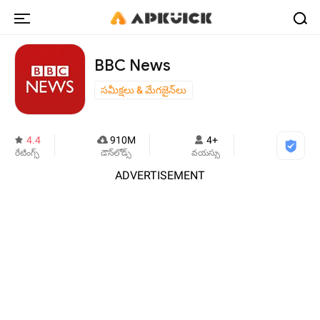
BBC News
సమీక్షలు & మేగజైన్‌లు
4.4
910M
4+
రేటింగ్స్
డౌన్‌లోడ్స్
వయస్సు
ADVERTISEMENT