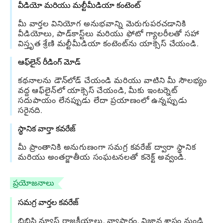
వీడియో మరియు మల్టీమీడియా కంటెంట్
మీ వార్తల వినియోగ అనుభవాన్ని మెరుగుపరచడానికి
వీడియోలు, పాడ్‌కాస్ట్‌లు మరియు ఫోటో గ్యాలరీలతో సహా
విస్తృత శ్రేణి మల్టీమీడియా కంటెంట్‌ను యాక్సెస్ చేయండి.
ఆఫ్‌లైన్ రీడింగ్ మోడ్
కథనాలను డౌన్‌లోడ్ చేయండి మరియు వాటిని మీ సౌలభ్యం
వద్ద ఆఫ్‌లైన్‌లో యాక్సెస్ చేయండి, మీకు ఇంటర్నెట్
సదుపాయం లేనప్పుడు లేదా ప్రయాణంలో ఉన్నప్పుడు
సరైనది.
స్థానిక వార్తా కవరేజ్
మీ ప్రాంతానికి అనుగుణంగా సమగ్ర కవరేజ్ ద్వారా స్థానిక
మరియు అంతర్జాతీయ సంఘటనలతో కనెక్ట్ అవ్వండి.
ప్రయోజనాలు
సమగ్ర వార్తల కవరేజ్
బిబిసి న్యూస్ రాజకీయాలు, వ్యాపారం, విజ్ఞాన శాస్త్రం నుండి