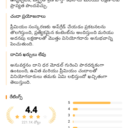
ప్రాప్యత పొందవచ్చు.
చందా ప్రయోజనాలు
ప్రీమియం సంస్కరణకు అప్‌గ్రేడ్ చేయడం ప్రకటనలను
తొలగిస్తుంది, ప్రత్యేకమైన కంటెంట్‌ను అందిస్తుంది మరియు
అదనపు లక్షణాలతో మొత్తం వినియోగదారు అనుభవాన్ని
పెంచుతుంది.
దాచిన ఖర్చులు లేవు
అనువర్తనం దాని ధర మోడల్ గురించి పారదర్శకంగా
ఉంటుంది, ఉచిత మరియు ప్రీమియం చందాలతో
వినియోగదారులు తమకు ఏమి లభిస్తుందో ఖచ్చితంగా
తెలుస్తుంది.
రేటింగ్స్
5
4.4
4
3
2
221.1K వోట్లు
1