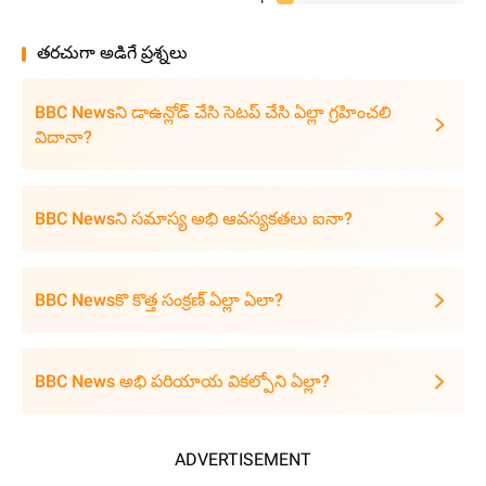
తరచుగా అడిగే ప్రశ్నలు
BBC Newsని డాఉన్లోడ్ చేసి సెటప్ చేసి ఏల్లా గ్రహించలి
విదానా?
BBC Newsని సమాస్య అభి ఆవస్యకతలు ఐనా?
BBC Newsకొ కొత్త సంక్రణ్ ఏల్లా ఏలా?
BBC News అభి పరియాయ వికల్పోని ఏల్లా?
ADVERTISEMENT