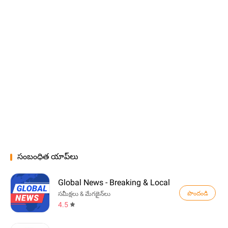
సంబంధిత యాప్‌లు
Global News - Breaking & Local
పొందండి
సమీక్షలు & మేగజైన్‌లు
4.5