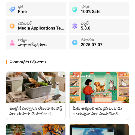
ధర
భద్రత
Free
100% Safe
డెవలపర్
వెర్షన్
Media Applications Technologies for the BBC
5.8.0
లక్ష్యం
నవీకరణ
వార్తా అన్వేషకులు
2025.07.07
సంబంధిత కథనాలు
ఇంట్లోనే దుర్వాసన లేకుండా కంపోస్ట్
మీకు అత్యంత అనువైన పెంపుడు
ఎలా తయారు చేయాలి: ఒక
జంతువును ఎలా ఎంచుకోవాలి
సులభమైన స్టెప్-బై-స్టెప్ గైడ్