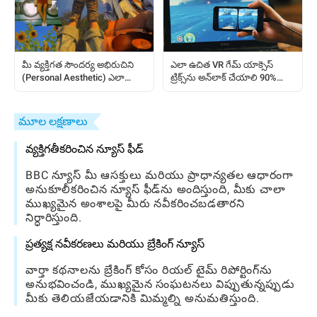
ఎలా ఉచిత VR గేమ్ యాక్సెస్
మీ వ్యక్తిగత సౌందర్య అభిరుచిని
ట్రిక్స్‌ను అన్‌లాక్ చేయాలి 90%
(Personal Aesthetic) ఎలా
ప్లేయర్స్ కోల్పోయారు
కనుగొనాలి: అందరికీ ఒక ప్రాక్టికల్
గైడ్
మూల లక్షణాలు
వ్యక్తిగతీకరించిన న్యూస్ ఫీడ్
BBC న్యూస్ మీ ఆసక్తులు మరియు ప్రాధాన్యతల ఆధారంగా
అనుకూలీకరించిన న్యూస్ ఫీడ్‌ను అందిస్తుంది, మీకు చాలా
ముఖ్యమైన అంశాలపై మీరు నవీకరించబడతారని
నిర్ధారిస్తుంది.
ప్రత్యక్ష నవీకరణలు మరియు బ్రేకింగ్ న్యూస్
వార్తా కథనాలను బ్రేకింగ్ కోసం రియల్ టైమ్ రిపోర్టింగ్‌ను
అనుభవించండి, ముఖ్యమైన సంఘటనలు విప్పుతున్నప్పుడు
మీకు తెలియజేయడానికి మిమ్మల్ని అనుమతిస్తుంది.