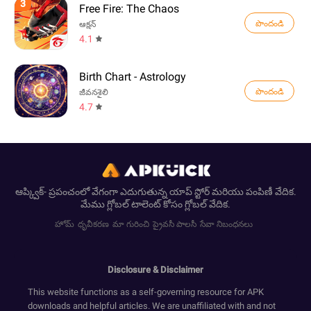
3
Free Fire: The Chaos
పొందండి
ఆక్షన్
4.1
Birth Chart - Astrology
పొందండి
జీవనశైలి
4.7
ఆప్క్విక్- ప్రపంచంలో వేగంగా ఎదుగుతున్న యాప్ స్టోర్ మరియు పంపిణీ వేదిక.
మేము గ్లోబల్ టాలెంట్ కోసం గ్లోబల్ వేదిక.
హోమ్
ధృవీకరణ
మా గురించి
ప్రైవసీ పాలసీ
సేవా నిబంధనలు
Disclosure & Disclaimer
This website functions as a self-governing resource for APK
downloads and helpful articles. We are unaffiliated with and not