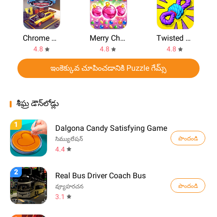
Chrome Valley Customs
Merry Christmas
Twisted Tangle
4.8
4.8
4.8
ఇంకెక్కువ చూపించడానికి Puzzle గేమ్స్
శీఘ్ర డౌన్‌లోడ్లు
1
Dalgona Candy Satisfying Game
పొందండి
సిమ్యులేషన్
4.4
2
Real Bus Driver Coach Bus
పొందండి
వ్యూహరచన
3.1