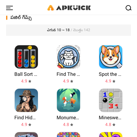
పజిల్ గేమ్స్
ఎగువ 10 ~ 18
/ మొత్తం 142
Ball Sort Puzzle - Color Game
Find The Cat - Spot It!
Spot the Dog: Hidden Objects!
4.9
4.9
4.9
Find Hidden Objects - Spot It!
Monument Valley 2
Minesweeper
4.9
4.8
4.8