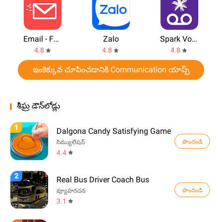
Email - Fast & Smart email for any Mail
Zalo
Spark Voicemail
4.8
4.8
4.8
ఇంకెక్కువ చూపించడానికి Communication యాప్స్
శీఘ్ర డౌన్‌లోడ్లు
1
Dalgona Candy Satisfying Game
పొందండి
సిమ్యులేషన్
4.4
2
Real Bus Driver Coach Bus
పొందండి
వ్యూహరచన
3.1