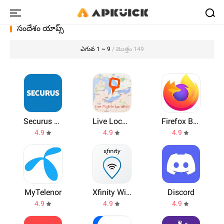
సందేశం యాప్స్
ఎగువ 1 ~ 9
/ మొత్తం 149
Securus Mobile
Live Location, GPS Coordinates
Firefox Browser
4.9
4.9
4.9
MyTelenor
Xfinity WiFi Hotspots
Discord
4.9
4.9
4.9