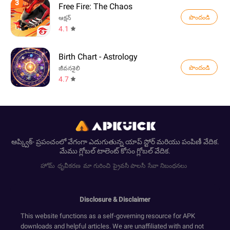
3
Free Fire: The Chaos
పొందండి
ఆక్షన్
4.1
Birth Chart - Astrology
పొందండి
జీవనశైలి
4.7
ఆప్క్విక్- ప్రపంచంలో వేగంగా ఎదుగుతున్న యాప్ స్టోర్ మరియు పంపిణీ వేదిక.
మేము గ్లోబల్ టాలెంట్ కోసం గ్లోబల్ వేదిక.
హోమ్
ధృవీకరణ
మా గురించి
ప్రైవసీ పాలసీ
సేవా నిబంధనలు
Disclosure & Disclaimer
This website functions as a self-governing resource for APK
downloads and helpful articles. We are unaffiliated with and not