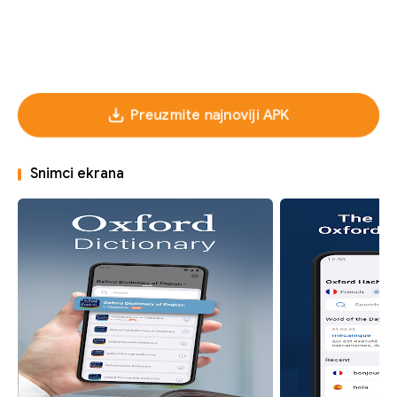
Preuzmite najnoviji APK
Snimci ekrana