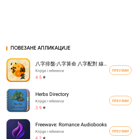
ПОВЕЗАНЕ АПЛИКАЦИЈЕ
八字排盤-八字算命 八字配對 線上算命 生辰八字查詢
ПРЕУЗМИ
Knjige i reference
4.5
Herbs Directory
ПРЕУЗМИ
Knjige i reference
3.9
Freewave: Romance Audiobooks
ПРЕУЗМИ
Knjige i reference
4.2