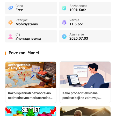
Cena
Bezbednost
Free
100% Safe
Razvijač
Verzija
MobiSystems
11.5.651
Cilj
Ažuriranje
Ученици језика
2025.07.03
Povezani članci
Kako isplanirati nezaboravno
Kako pronaći fleksibilne
sedmodnevno međunarodno
poslove koji ne zahtevaju
putovanje
prethodno iskustvo: Vodič
korak po korak