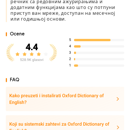
речник са редовним ажурирањима и
додатним функцијама као што су потпуни
приступ ван мреже, доступан на месечној
или годишњој основи.
Ocene
5
4.4
4
3
2
528.9K glasovi
1
FAQ
Kako preuzeti i instalirati Oxford Dictionary of
English?
Koji su sistemski zahtevi za Oxford Dictionary of