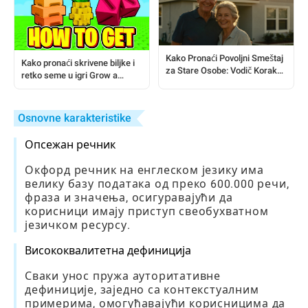
Kako Pronaći Povoljni Smeštaj
Kako pronaći skrivene biljke i
za Stare Osobe: Vodič Korak
retko seme u igri Grow a
po Korak
Garden
Osnovne karakteristike
Опсежан речник
Окфорд речник на енглеском језику има
велику базу података од преко 600.000 речи,
фраза и значења, осигуравајући да
корисници имају приступ свеобухватном
језичком ресурсу.
Висококвалитетна дефиниција
Сваки унос пружа ауторитативне
дефиниције, заједно са контекстуалним
примерима, омогућавајући корисницима да