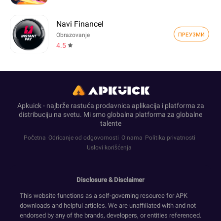
Navi Financel
ПРЕУЗМИ
Obrazovanje
4.5
Apkuick - najbrže rastuća prodavnica aplikacija i platforma za
distribuciju na svetu. Mi smo globalna platforma za globalne
talente
Početna
Odricanje od odgovornosti
O nama
Politika privatnosti
Uslovi korišćenja
Disclosure & Disclaimer
This website functions as a self-governing resource for APK
downloads and helpful articles. We are unaffiliated with and not
endorsed by any of the brands, developers, or entities referenced.