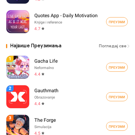
Quotes App - Daily Motivation
ПРЕУЗМИ
Knjige i reference
4.7
Највише Преузимања
Погледај све
1
Gacha Life
ПРЕУЗМИ
Neformalno
4.4
2
Gauthmath
ПРЕУЗМИ
Obrazovanje
4.4
3
The Forge
ПРЕУЗМИ
Simulacija
4.5