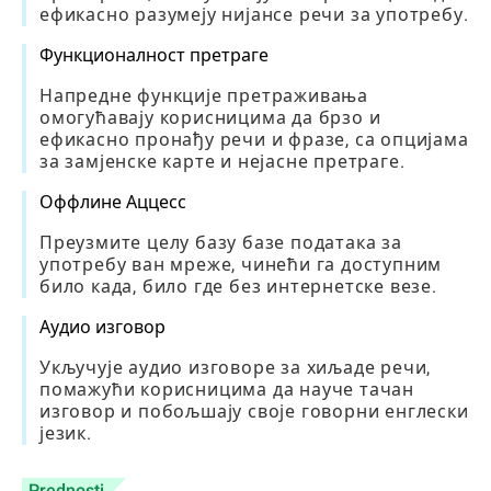
ефикасно разумеју нијансе речи за употребу.
Функционалност претраге
Напредне функције претраживања
омогућавају корисницима да брзо и
ефикасно пронађу речи и фразе, са опцијама
за замјенске карте и нејасне претраге.
Оффлине Аццесс
Преузмите целу базу базе података за
употребу ван мреже, чинећи га доступним
било када, било где без интернетске везе.
Аудио изговор
Укључује аудио изговоре за хиљаде речи,
помажући корисницима да науче тачан
изговор и побољшају своје говорни енглески
језик.
Prednosti