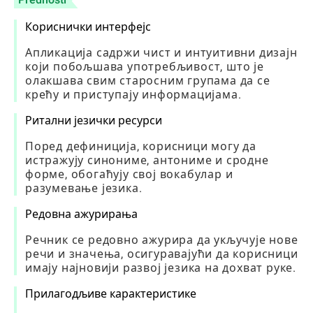
Кориснички интерфејс
Апликација садржи чист и интуитивни дизајн
који побољшава употребљивост, што је
олакшава свим старосним групама да се
крећу и приступају информацијама.
Ритални језички ресурси
Поред дефиниција, корисници могу да
истражују синониме, антониме и сродне
форме, обогаћују свој вокабулар и
разумевање језика.
Редовна ажурирања
Речник се редовно ажурира да укључује нове
речи и значења, осигуравајући да корисници
имају најновији развој језика на дохват руке.
Прилагодљиве карактеристике