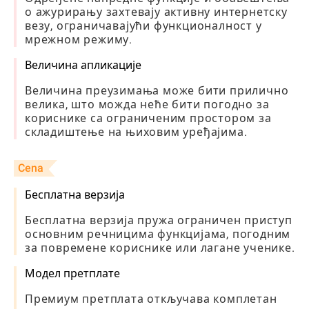
о ажурирању захтевају активну интернетску
везу, ограничавајући функционалност у
мрежном режиму.
Величина апликације
Величина преузимања може бити прилично
велика, што можда неће бити погодно за
кориснике са ограниченим простором за
складиштење на њиховим уређајима.
Cena
Бесплатна верзија
Бесплатна верзија пружа ограничен приступ
основним речницима функцијама, погодним
за повремене кориснике или лагане ученике.
Модел претплате
Премиум претплата откључава комплетан