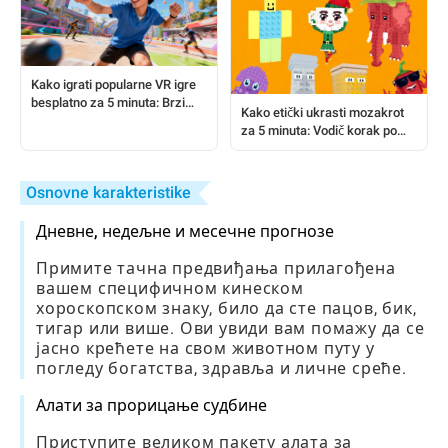
Kako igrati popularne VR igre
besplatno za 5 minuta: Brzi
Kako etički ukrasti mozakrot
vodič za početak
za 5 minuta: Vodič korak po
korak za igrače igre 'Steal a
Brainrot'
Osnovne karakteristike
Дневне, недељне и месечне прогнозе
Примите тачна предвиђања прилагођена
вашем специфичном кинеском
хороскопском знаку, било да сте пацов, бик,
тигар или више. Ови увиди вам помажу да се
јасно крећете на свом животном путу у
погледу богатства, здравља и личне среће.
Алати за прорицање судбине
Приступите великом пакету алата за