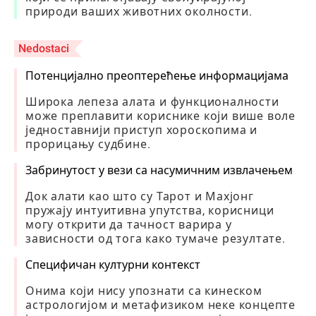
природи ваших животних околности.
Nedostaci
Потенцијално преоптерећење информацијама
Широка лепеза алата и функционалности
може преплавити кориснике који више воле
једноставнији приступ хороскопима и
прорицању судбине.
Забринутост у вези са насумичним извлачењем
Док алати као што су Тарот и Махјонг
пружају интуитивна упутства, корисници
могу открити да тачност варира у
зависности од тога како тумаче резултате.
Специфичан културни контекст
Онима који нису упознати са кинеском
астрологијом и метафизиком неке концепте