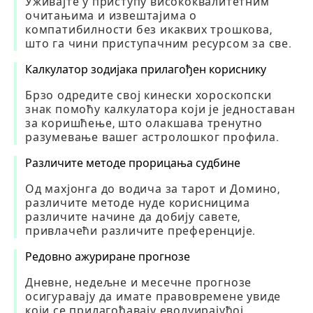
Уживајте у приступу висококвалитетним
очитањима и извештајима о
компатибилности без икаквих трошкова,
што га чини приступачним ресурсом за све.
Калкулатор зодијака прилагођен кориснику
Брзо одредите свој кинески хороскопски
знак помоћу калкулатора који је једноставан
за коришћење, што олакшава тренутно
разумевање вашег астролошког профила.
Различите методе прорицања судбине
Од махјонга до водича за тарот и Домино,
различите методе нуде корисницима
различите начине да добију савете,
привлачећи различите преференције.
Редовно ажуриране прогнозе
Дневне, недељне и месечне прогнозе
осигуравају да имате правовремене увиде
који се прилагођавају еволуирајућој