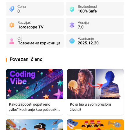
Cena
Bezbednost
0
100% Safe
Razvijač
Verzija
Horoscope TV
7.0
Cilj
Ažuriranje
Повремени корисници
2025.12.20
Povezani članci
Kako započeti sopstveno
Ko si bio u svom prošlom
„vibe“ kodiranje kao početnik:
životu?
Kompletan vodič korak po
korak