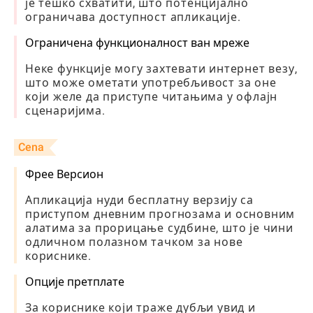
је тешко схватити, што потенцијално
ограничава доступност апликације.
Ограничена функционалност ван мреже
Неке функције могу захтевати интернет везу,
што може ометати употребљивост за оне
који желе да приступе читањима у офлајн
сценаријима.
Cena
Фрее Версион
Апликација нуди бесплатну верзију са
приступом дневним прогнозама и основним
алатима за прорицање судбине, што је чини
одличном полазном тачком за нове
кориснике.
Опције претплате
За кориснике који траже дубљи увид и