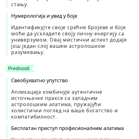
стању.
Нумерологија и увид у боје
Идентификујте своје срећне бројеве и боје
моћи да ускладите своју личну енергију са
универзумом. Овај мистични аспект додаје
још један слој вашем астролошком
разумевању.
Prednosti
Свеобухватно упутство
Апликација комбинује аутентичне
источњачке праксе са западним
астролошким алатима, пружајући
холистички поглед на ваше богатство и
компатибилност.
Бесплатан приступ професионалним алатима