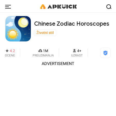
Chinese Zodiac Horoscopes
Životni stil
4.2
1M
4+
OCENE
PREUZIMANJA
UZRAST
ADVERTISEMENT