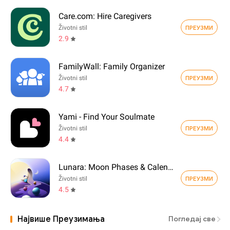
Care.com: Hire Caregivers
ПРЕУЗМИ
Životni stil
2.9
FamilyWall: Family Organizer
ПРЕУЗМИ
Životni stil
4.7
Yami - Find Your Soulmate
ПРЕУЗМИ
Životni stil
4.4
Lunara: Moon Phases & Calendar
ПРЕУЗМИ
Životni stil
4.5
Највише Преузимања
Погледај све