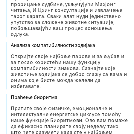
прорицање судбине, укључујући Махјонг
читања, И Цхинг консултације и извлачење
тарот карата. Сваки алат нуди јединствено
упутство за сложене животне ситуације,
побољшавајући ваш процес доношења
одлука.
Анализа компатибилности зодијака
Откријте своје најбоље парове и за љубав и
за посао користећи нашу функцију
компатибилности знакова. Сазнајте које
животиње зодијака се добро слажу са вама и
онима које бисте можда желели да
избегавате.
Праћење биоритма
Пратите своје физичке, емоционалне и
интелектуалне енергетске циклусе помоћу
наше функције Биоритмови. Ово вам помаже
да ефикасно планирате своју недељу тако
што ћете разумети када сте у најбољем