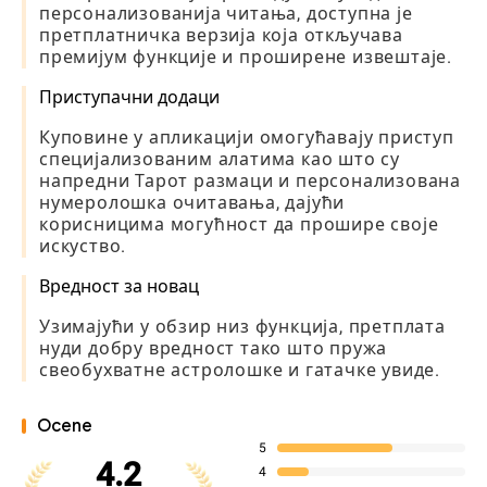
персонализованија читања, доступна је
претплатничка верзија која откључава
премијум функције и проширене извештаје.
Приступачни додаци
Куповине у апликацији омогућавају приступ
специјализованим алатима као што су
напредни Тарот размаци и персонализована
нумеролошка очитавања, дајући
корисницима могућност да прошире своје
искуство.
Вредност за новац
Узимајући у обзир низ функција, претплата
нуди добру вредност тако што пружа
свеобухватне астролошке и гатачке увиде.
Ocene
5
4.2
4