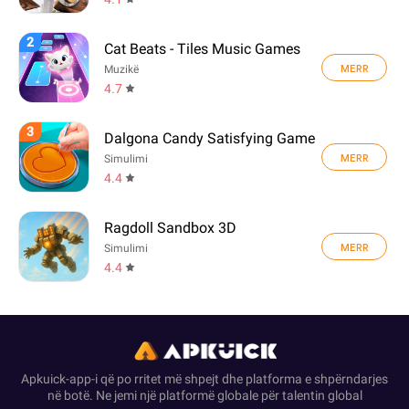
2
Cat Beats - Tiles Music Games
MERR
Muzikë
4.7
3
Dalgona Candy Satisfying Game
MERR
Simulimi
4.4
Ragdoll Sandbox 3D
MERR
Simulimi
4.4
Apkuick-app-i që po rritet më shpejt dhe platforma e shpërndarjes
në botë. Ne jemi një platformë globale për talentin global