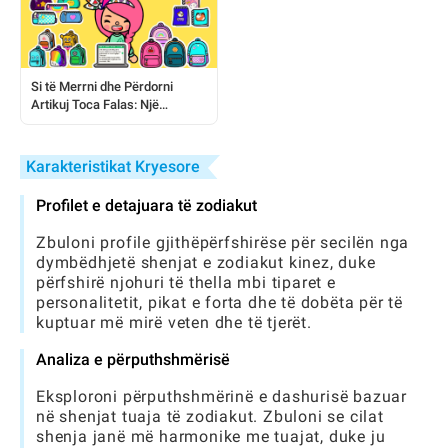
Si të Merrni dhe Përdorni
Artikuj Toca Falas: Një
Udhëzues i Plotë për Lojtarët
Karakteristikat Kryesore
Profilet e detajuara të zodiakut
Zbuloni profile gjithëpërfshirëse për secilën nga
dymbëdhjetë shenjat e zodiakut kinez, duke
përfshirë njohuri të thella mbi tiparet e
personalitetit, pikat e forta dhe të dobëta për të
kuptuar më mirë veten dhe të tjerët.
Analiza e përputhshmërisë
Eksploroni përputhshmërinë e dashurisë bazuar
në shenjat tuaja të zodiakut. Zbuloni se cilat
shenja janë më harmonike me tuajat, duke ju