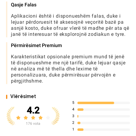
Qasje Falas
Aplikacioni është i disponueshëm falas, duke i
lejuar përdoruesit të aksesojnë veçoritë bazë pa
asnjë kosto, duke ofruar vlerë të madhe për ata që
janë të interesuar të eksplorojnë zodiakun e tyre.
Përmirësimet Premium
Karakteristikat opsionale premium mund të jenë
të disponueshme me një tarifë, duke lejuar qasje
në analiza më të thella dhe lexime të
personalizuara, duke përmirësuar përvojën e
përgjithshme.
Vlërësimet
5
4.2
4
3
2
176 vota
1