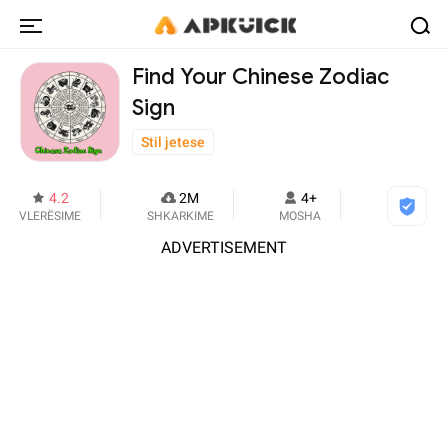
Find Your Chinese Zodiac
Sign
Stil jetese
4.2
2M
4+
VLERËSIME
SHKARKIME
MOSHA
ADVERTISEMENT