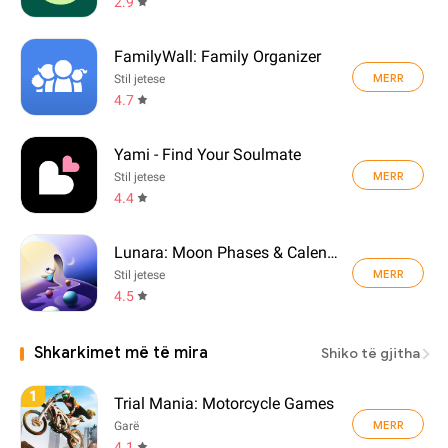
2.9
FamilyWall: Family Organizer
MERR
Stil jetese
4.7
Yami - Find Your Soulmate
MERR
Stil jetese
4.4
Lunara: Moon Phases & Calendar
MERR
Stil jetese
4.5
Shkarkimet më të mira
Shiko të gjitha
1
Trial Mania: Motorcycle Games
MERR
Garë
4.1