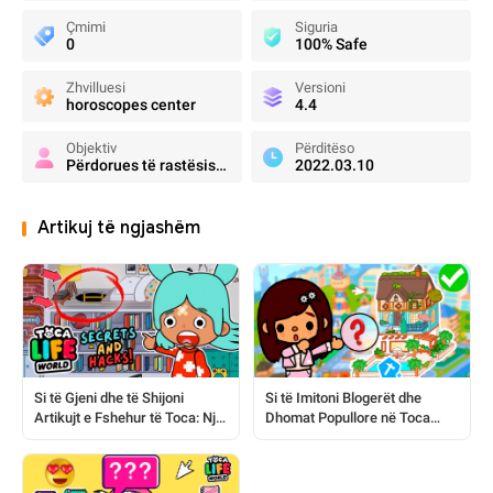
Çmimi
Siguria
0
100% Safe
Zhvilluesi
Versioni
horoscopes center
4.4
Objektiv
Përditëso
Përdorues të rastësishëm
2022.03.10
Artikuj të ngjashëm
Si të Gjeni dhe të Shijoni
Si të Imitoni Blogerët dhe
Artikujt e Fshehur të Toca: Një
Dhomat Popullore në Toca
Udhëzues i Plotë
World