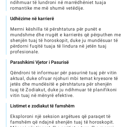
ndihmuar të lundroni në marrëdhëniet tuaja
romantike me më shumë vetëdije.
Udhëzime në karrierë
Merrni këshilla të përshtatura për punët e
mundshme dhe rrugët e karrierës që përputhen me
shenjën tuaj të horoskopit, duke ju mundësuar të
përdorni fuqitë tuaja të lindura në jetën tuaj
profesionale.
Parashikimi Vjetor i Pasurisë
Qëndroni të informuar për pasurinë tuaj për vitin
aktual, duke ofruar njohuri mbi temat kryesore të
jetës dhe mundësitë e përshtatura për shenjën
tuaj të Zodiakut, duke ju ndihmuar të planifikoni
vitin tuaj në mënyrë efektive.
Listimet e zodiakut të famshëm
Eksploroni një seksion argëtues që paraqet të
famshëm që ndajnë shenjën tuaj të horoskopit.