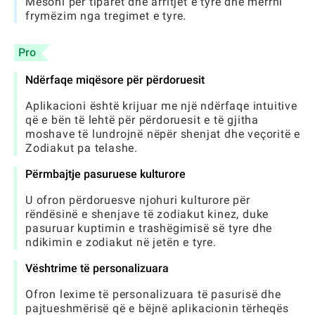
Mësoni për tiparet dhe arritjet e tyre dhe merrni
frymëzim nga tregimet e tyre.
Pro
Ndërfaqe miqësore për përdoruesit
Aplikacioni është krijuar me një ndërfaqe intuitive
që e bën të lehtë për përdoruesit e të gjitha
moshave të lundrojnë nëpër shenjat dhe veçoritë e
Zodiakut pa telashe.
Përmbajtje pasuruese kulturore
U ofron përdoruesve njohuri kulturore për
rëndësinë e shenjave të zodiakut kinez, duke
pasuruar kuptimin e trashëgimisë së tyre dhe
ndikimin e zodiakut në jetën e tyre.
Vështrime të personalizuara
Ofron lexime të personalizuara të pasurisë dhe
pajtueshmërisë që e bëjnë aplikacionin tërheqës