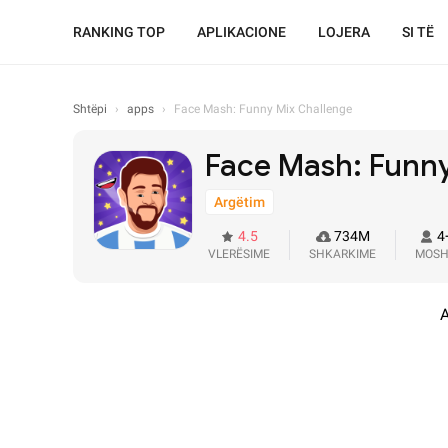
RANKING TOP
APLIKACIONE
LOJERA
SI TË
Shtëpi
›
apps
›
Face Mash: Funny Mix Challenge
Face Mash: Funny
Argëtim
4.5
734M
4
VLERËSIME
SHKARKIME
MOS