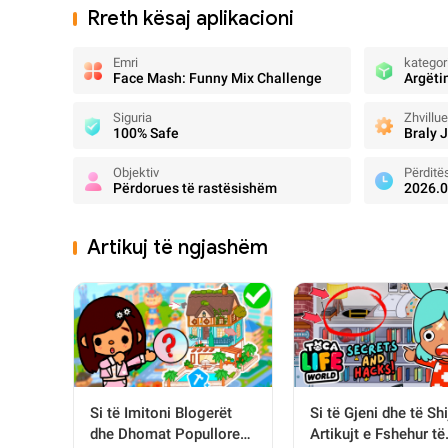
Rreth kësaj aplikacioni
Emri
kategor
Face Mash: Funny Mix Challenge
Argëti
Siguria
Zhvillue
100% Safe
Braly 
Objektiv
Përditë
Përdorues të rastësishëm
2026.0
Artikuj të ngjashëm
Si të Imitoni Blogerët
Si të Gjeni dhe të Shi
dhe Dhomat Popullore
Artikujt e Fshehur të