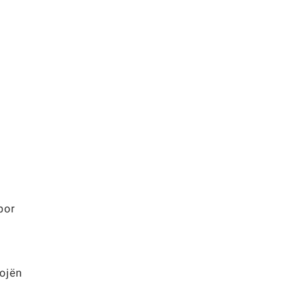
por
ojën