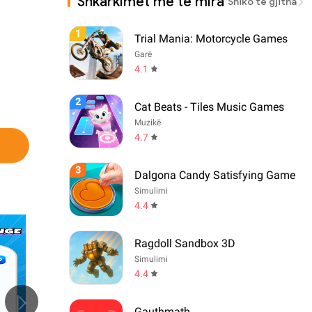
Shkarkimet më të mira
Shiko të gjitha
1
Trial Mania: Motorcycle Games
Garë
4.1
2
Cat Beats - Tiles Music Games
Muzikë
4.7
3
Dalgona Candy Satisfying Game
Simulimi
4.4
Ragdoll Sandbox 3D
Simulimi
4.4
Gauthmath