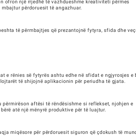
cion ofron një rrjedhë të vazhdueshme kreativiteti përmes
 mbajtur përdoruesit të angazhuar.
shta të përmbajtjes që prezantojnë fytyra, sfida dhe veç
idat e rënies së fytyrës ashtu edhe në sfidat e ngjyrosjes e
lojtarët të shijojnë aplikacionin për periudha të gjata.
u përmirëson aftësi të rëndësishme si reflekset, njohjen e
ërë atë një mënyrë produktive për të luajtur.
rfaqja miqësore për përdoruesit siguron që çdokush të mun