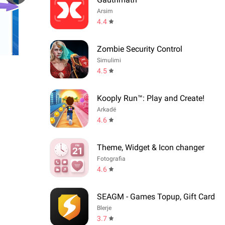
Arsim
4.4
Zombie Security Control
Simulimi
4.5
Kooply Run™: Play and Create!
Arkadë
4.6
Theme, Widget & Icon changer
Fotografia
4.6
SEAGM - Games Topup, Gift Card
Blerje
3.7