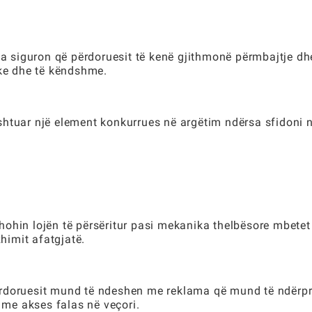
.
lta siguron që përdoruesit të kenë gjithmonë përmbajtje dh
ike dhe të këndshme.
htuar një element konkurrues në argëtim ndërsa sfidoni nj
ohin lojën të përsëritur pasi mekanika thelbësore mbetet
zhimit afatgjatë.
, përdoruesit mund të ndeshen me reklama që mund të ndërp
e me akses falas në veçori.