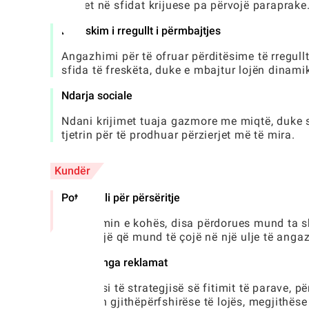
zhytet në sfidat krijuese pa përvojë paraprake
Rifreskim i rregullt i përmbajtjes
Angazhimi për të ofruar përditësime të rregul
sfida të freskëta, duke e mbajtur lojën dinam
Ndarja sociale
Ndani krijimet tuaja gazmore me miqtë, duke s
tjetrin për të prodhuar përzierjet më të mira.
Kundër
Potenciali për përsëritje
Me kalimin e kohës, disa përdorues mund ta sh
njëjtë, gjë që mund të çojë në një ulje të anga
Varësia nga reklamat
Në varësi të strategjisë së fitimit të parave
përvojën gjithëpërfshirëse të lojës, megjithës