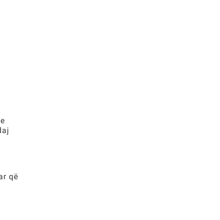
 e
daj
ar që