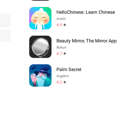
HelloChinese: Learn Chinese
Arsim
4.9
Beauty Mirror, The Mirror App
Bukuri
4.7
Palm Secret
Argëtim
4.2