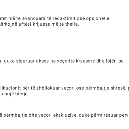
etet më të avancuara të redaktimit ose opsionet e
ërkojnë aftësi krijuese më të thella.
 duke siguruar akses në veçoritë kryesore dhe lojën pa
likacionit për të zhbllokuar veçori ose përmbajtje shtesë, 
 asnjë blerje.
përmbajtje dhe veçori ekskluzive, duke përmirësuar përv