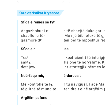
në Toca World
Toca: Një Udhëzues 
Plotë
Karakteristikat Kryesore
Sfida e rënies së fytyrës
Angazhohuni në argëtim të shpejtë duke garuar
shabllone të ndryshme. Me një bibliotekë të 
gazmore dhe sfidoni veten për të mposhtur rezu
Sfida e ngjyrosjes së fytyrës
Testoni aftësitë tuaja të koeficientit të intel
sakta të ngjyrave për seksione të ndryshme. Kj
detajeve dhe të menduarit strategjik përmes lo
Ndërfaqe miqësore për përdoruesit
Me kontrolle të lehta për tu naviguar, Face M
të gjithë të mund të hidhen drejt e në argëtim 
Argëtim pafund