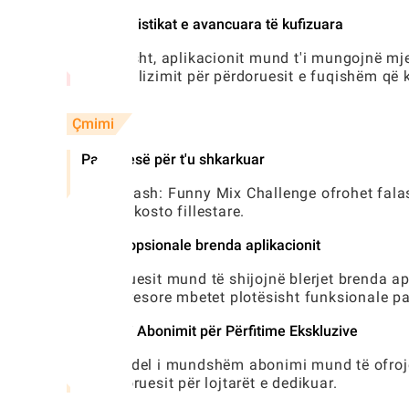
Karakteristikat e avancuara të kufizuara
Aktualisht, aplikacionit mund t'i mungojnë mj
personalizimit për përdoruesit e fuqishëm që k
Çmimi
Pa pagesë për t'u shkarkuar
Face Mash: Funny Mix Challenge ofrohet falas,
ndonjë kosto fillestare.
Blerjet opsionale brenda aplikacionit
Përdoruesit mund të shijojnë blerjet brenda ap
loja kryesore mbetet plotësisht funksionale pa
Modeli i Abonimit për Përfitime Ekskluzive
Një model i mundshëm abonimi mund të ofrojë 
e përdoruesit për lojtarët e dedikuar.