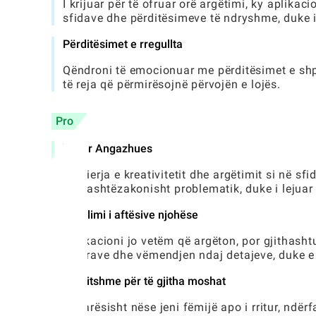
I krijuar për të ofruar orë argëtimi, ky aplika
sfidave dhe përditësimeve të ndryshme, duke i
Përditësimet e rregullta
Qëndroni të emocionuar me përditësimet e shpe
të reja që përmirësojnë përvojën e lojës.
Pro
Tepër Angazhues
Përzierja e kreativitetit dhe argëtimit si në sf
atë jashtëzakonisht problematik, duke i lejuar 
Zhvillimi i aftësive njohëse
Aplikacioni jo vetëm që argëton, por gjithasht
ngjyrave dhe vëmendjen ndaj detajeve, duke e b
E arritshme për të gjitha moshat
Pavarësisht nëse jeni fëmijë apo i rritur, ndë