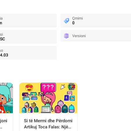
ia
Çmimi
m
0
si
Versioni
JSC
so
4.03
joni
Si të Merrni dhe Përdorni
Artikuj Toca Falas: Një