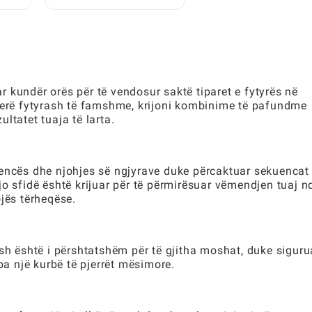
i
Udhëzues i Plotë për
Lojtarët
 kundër orës për të vendosur saktë tiparet e fytyrës në
gjerë fytyrash të famshme, krijoni kombinime të pafundme
ltatet tuaja të larta.
igjencës dhe njohjes së ngjyrave duke përcaktuar sekuencat
o sfidë është krijuar për të përmirësuar vëmendjen tuaj n
jës tërheqëse.
ash është i përshtatshëm për të gjitha moshat, duke siguru
pa një kurbë të pjerrët mësimore.