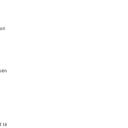
ori
 bën
d të