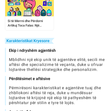
Si të Merrni dhe Përdorni
Artikuj Toca Falas: Një
Udhëzues i Plotë për Lojtarët
Karakteristikat Kryesore
Ekip i ndryshëm agjentësh
Mblidhni një ekip unik të agjentëve elitë, secili me
aftësi dhe specializime të veçanta, duke u ofruar
lojtarëve thellësi strategjike dhe personalizim.
Përditësimet e aftësive
Përmirësoni karakteristikat e agjentëve tuaj dhe
zhbllokoni aftësi të reja, duke u mundësuar
lojtarëve të krijojnë një ekip të pathyeshëm të
përshtatur për stilin e tyre të lojës.