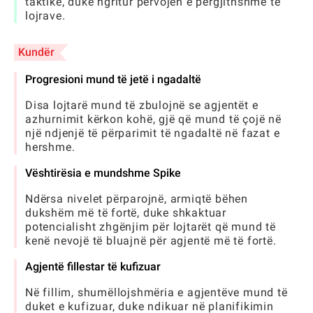
taktike, duke ngritur përvojën e përgjithshme të
lojrave.
Kundër
Progresioni mund të jetë i ngadaltë
Disa lojtarë mund të zbulojnë se agjentët e
azhurnimit kërkon kohë, gjë që mund të çojë në
një ndjenjë të përparimit të ngadaltë në fazat e
hershme.
Vështirësia e mundshme Spike
Ndërsa nivelet përparojnë, armiqtë bëhen
dukshëm më të fortë, duke shkaktuar
potencialisht zhgënjim për lojtarët që mund të
kenë nevojë të bluajnë për agjentë më të fortë.
Agjentë fillestar të kufizuar
Në fillim, shumëllojshmëria e agjentëve mund të
duket e kufizuar, duke ndikuar në planifikimin