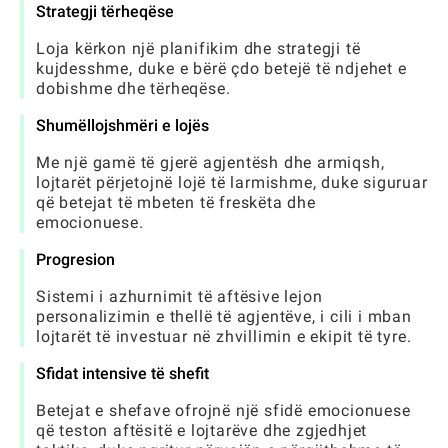
Strategji tërheqëse
Loja kërkon një planifikim dhe strategji të
kujdesshme, duke e bërë çdo betejë të ndjehet e
dobishme dhe tërheqëse.
Shumëllojshmëri e lojës
Me një gamë të gjerë agjentësh dhe armiqsh,
lojtarët përjetojnë lojë të larmishme, duke siguruar
që betejat të mbeten të freskëta dhe
emocionuese.
Progresion
Sistemi i azhurnimit të aftësive lejon
personalizimin e thellë të agjentëve, i cili i mban
lojtarët të investuar në zhvillimin e ekipit të tyre.
Sfidat intensive të shefit
Betejat e shefave ofrojnë një sfidë emocionuese
që teston aftësitë e lojtarëve dhe zgjedhjet