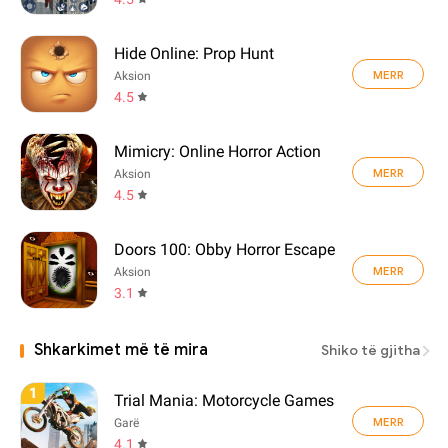
Hide Online: Prop Hunt
MERR
Aksion
4.5
Mimicry: Online Horror Action
MERR
Aksion
4.5
Doors 100: Obby Horror Escape
MERR
Aksion
3.1
Shkarkimet më të mira
Shiko të gjitha
1
Trial Mania: Motorcycle Games
MERR
Garë
4.1