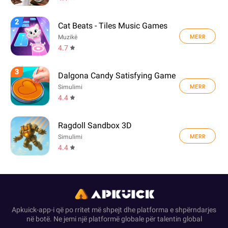
2
Cat Beats - Tiles Music Games
MERR
Muzikë
4.7
3
Dalgona Candy Satisfying Game
MERR
Simulimi
4.4
Ragdoll Sandbox 3D
MERR
Simulimi
4.4
Apkuick-app-i që po rritet më shpejt dhe platforma e shpërndarjes
në botë. Ne jemi një platformë globale për talentin global