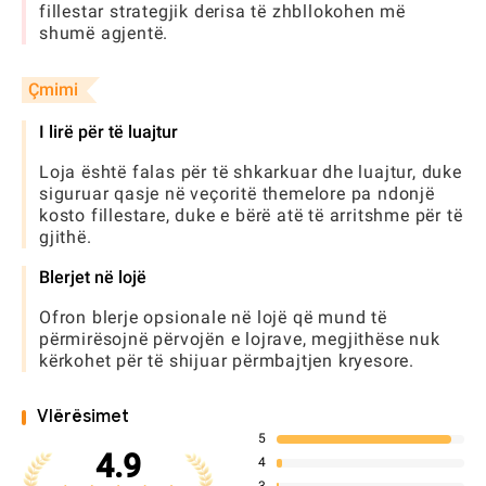
fillestar strategjik derisa të zhbllokohen më
shumë agjentë.
Çmimi
I lirë për të luajtur
Loja është falas për të shkarkuar dhe luajtur, duke
siguruar qasje në veçoritë themelore pa ndonjë
kosto fillestare, duke e bërë atë të arritshme për të
gjithë.
Blerjet në lojë
Ofron blerje opsionale në lojë që mund të
përmirësojnë përvojën e lojrave, megjithëse nuk
kërkohet për të shijuar përmbajtjen kryesore.
Vlërësimet
5
4.9
4