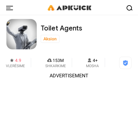
Toilet Agents
Aksion
4.9
153M
4+
VLERËSIME
SHKARKIME
MOSHA
ADVERTISEMENT