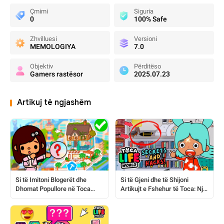
Çmimi
Siguria
0
100% Safe
Zhvilluesi
Versioni
MEMOLOGIYA
7.0
Objektiv
Përditëso
Gamers rastësor
2025.07.23
Artikuj të ngjashëm
Si të Imitoni Blogerët dhe
Si të Gjeni dhe të Shijoni
Dhomat Popullore në Toca
Artikujt e Fshehur të Toca: Një
World
Udhëzues i Plotë