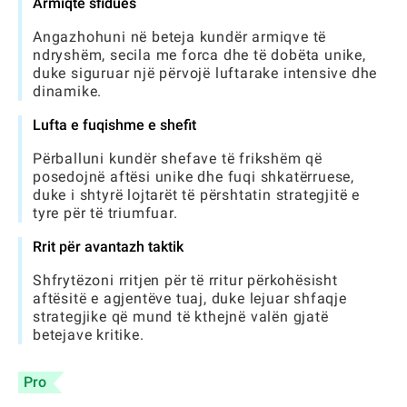
Armiqtë sfidues
Angazhohuni në beteja kundër armiqve të
ndryshëm, secila me forca dhe të dobëta unike,
duke siguruar një përvojë luftarake intensive dhe
dinamike.
Lufta e fuqishme e shefit
Përballuni kundër shefave të frikshëm që
posedojnë aftësi unike dhe fuqi shkatërruese,
duke i shtyrë lojtarët të përshtatin strategjitë e
tyre për të triumfuar.
Rrit për avantazh taktik
Shfrytëzoni rritjen për të rritur përkohësisht
aftësitë e agjentëve tuaj, duke lejuar shfaqje
strategjike që mund të kthejnë valën gjatë
betejave kritike.
Pro