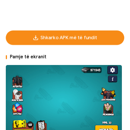
Shkarko APK më të fundit
Pamje të ekranit