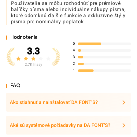
Používatelia sa môžu rozhodnúť pre prémiové
balíčky písma alebo individuálne nákupy písma,
ktoré odomknú ďalšie funkcie a exkluzívne štýly
písma pre nominálny poplatok.
Hodnotenia
5
3.3
4
3
2
2.7K hlasy
1
FAQ
Ako stiahnuť a nainštalovať DA FONT'S?
Aké sú systémové požiadavky na DA FONT'S?