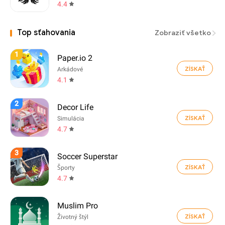
4.4
Top sťahovania
Zobraziť všetko
1
Paper.io 2
ZÍSKAŤ
Arkádové
4.1
2
Decor Life
ZÍSKAŤ
Simulácia
4.7
3
Soccer Superstar
ZÍSKAŤ
Športy
4.7
Muslim Pro
ZÍSKAŤ
Životný štýl