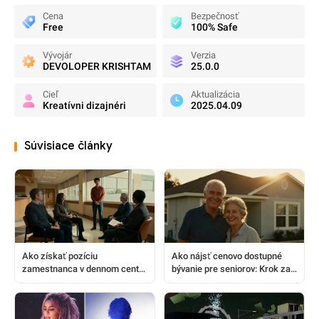
Cena
Bezpečnosť
Free
100% Safe
Vývojár
Verzia
DEVOLOPER KRISHTAM
25.0.0
Cieľ
Aktualizácia
Kreatívni dizajnéri
2025.04.09
Súvisiace články
Ako získať pozíciu
Ako nájsť cenovo dostupné
zamestnanca v dennom centre
bývanie pre seniorov: Krok za
pre podporu výskumu
krokom sprievodca