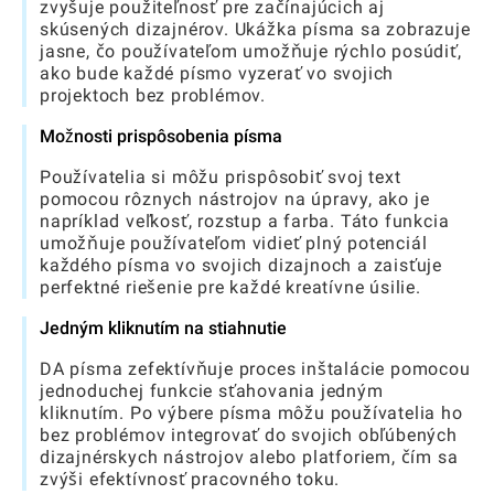
zvyšuje použiteľnosť pre začínajúcich aj
skúsených dizajnérov. Ukážka písma sa zobrazuje
jasne, čo používateľom umožňuje rýchlo posúdiť,
ako bude každé písmo vyzerať vo svojich
projektoch bez problémov.
Možnosti prispôsobenia písma
Používatelia si môžu prispôsobiť svoj text
pomocou rôznych nástrojov na úpravy, ako je
napríklad veľkosť, rozstup a farba. Táto funkcia
umožňuje používateľom vidieť plný potenciál
každého písma vo svojich dizajnoch a zaisťuje
perfektné riešenie pre každé kreatívne úsilie.
Jedným kliknutím na stiahnutie
DA písma zefektívňuje proces inštalácie pomocou
jednoduchej funkcie sťahovania jedným
kliknutím. Po výbere písma môžu používatelia ho
bez problémov integrovať do svojich obľúbených
dizajnérskych nástrojov alebo platforiem, čím sa
zvýši efektívnosť pracovného toku.