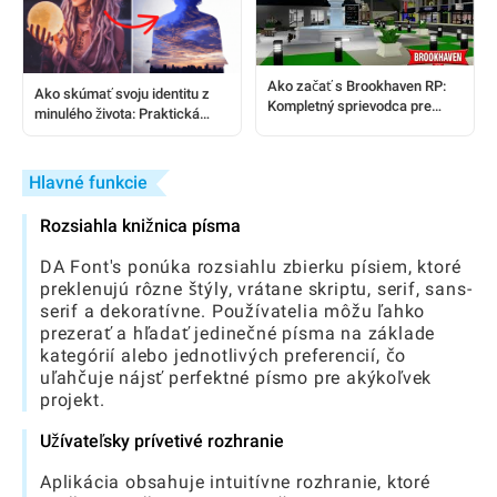
Ako začať s Brookhaven RP:
Ako skúmať svoju identitu z
Kompletný sprievodca pre
minulého života: Praktická
hráčov
príručka pre zvedavých
dospelých
Hlavné funkcie
Rozsiahla knižnica písma
DA Font's ponúka rozsiahlu zbierku písiem, ktoré
preklenujú rôzne štýly, vrátane skriptu, serif, sans-
serif a dekoratívne. Používatelia môžu ľahko
prezerať a hľadať jedinečné písma na základe
kategórií alebo jednotlivých preferencií, čo
uľahčuje nájsť perfektné písmo pre akýkoľvek
projekt.
Užívateľsky prívetivé rozhranie
Aplikácia obsahuje intuitívne rozhranie, ktoré