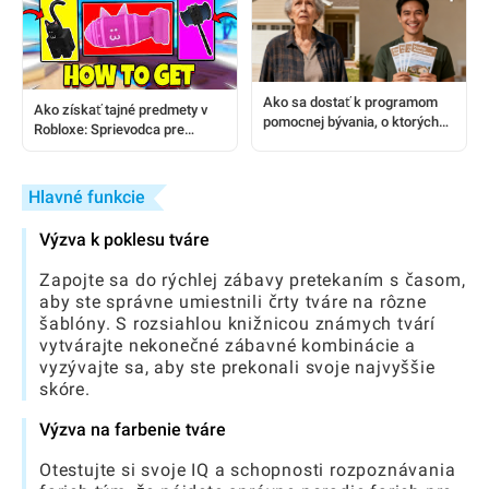
Ako sa dostať k programom
Ako získať tajné predmety v
pomocnej bývania, o ktorých
Robloxe: Sprievodca pre
mnohí seniori nevedia
hráčov krok za krokom
Hlavné funkcie
Výzva k poklesu tváre
Zapojte sa do rýchlej zábavy pretekaním s časom,
aby ste správne umiestnili črty tváre na rôzne
šablóny. S rozsiahlou knižnicou známych tvárí
vytvárajte nekonečné zábavné kombinácie a
vyzývajte sa, aby ste prekonali svoje najvyššie
skóre.
Výzva na farbenie tváre
Otestujte si svoje IQ a schopnosti rozpoznávania