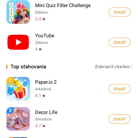
Mini Quiz Filter Challenge
ZÍSKAŤ
Zábava
3.9
YouTube
ZÍSKAŤ
Zábava
4
Top sťahovania
Zobraziť všetko
1
Paper.io 2
ZÍSKAŤ
Arkádové
4.1
2
Decor Life
ZÍSKAŤ
Simulácia
4.7