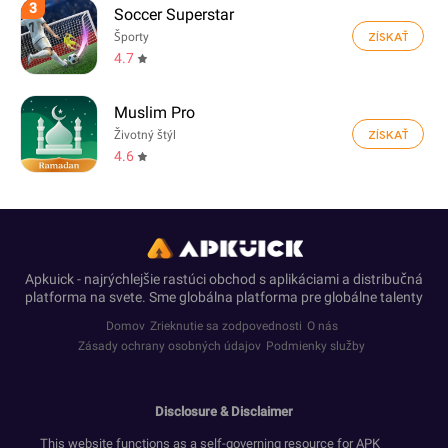
3
Soccer Superstar
ZÍSKAŤ
Športy
4.7
Muslim Pro
ZÍSKAŤ
Životný štýl
4.6
Apkuick - najrýchlejšie rastúci obchod s aplikáciami a distribučná
platforma na svete. Sme globálna platforma pre globálne talenty
Domov
Zrieknutie sa zodpovednosti
O nás
Zásady ochrany osobných údajov
Podmienky služby
Disclosure & Disclaimer
This website functions as a self-governing resource for APK