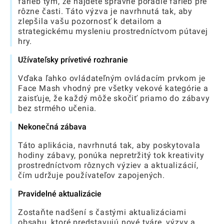
farieb tým, že nájdete správne poradie farieb pre
rôzne časti. Táto výzva je navrhnutá tak, aby
zlepšila vašu pozornosť k detailom a
strategickému mysleniu prostredníctvom pútavej
hry.
Užívateľsky prívetivé rozhranie
Vďaka ľahko ovládateľným ovládacím prvkom je
Face Mash vhodný pre všetky vekové kategórie a
zaisťuje, že každý môže skočiť priamo do zábavy
bez strmého učenia.
Nekonečná zábava
Táto aplikácia, navrhnutá tak, aby poskytovala
hodiny zábavy, ponúka nepretržitý tok kreativity
prostredníctvom rôznych výziev a aktualizácií,
čím udržuje používateľov zapojených.
Pravidelné aktualizácie
Zostaňte nadšení s častými aktualizáciami
obsahu, ktoré predstavujú nové tváre, výzvy a