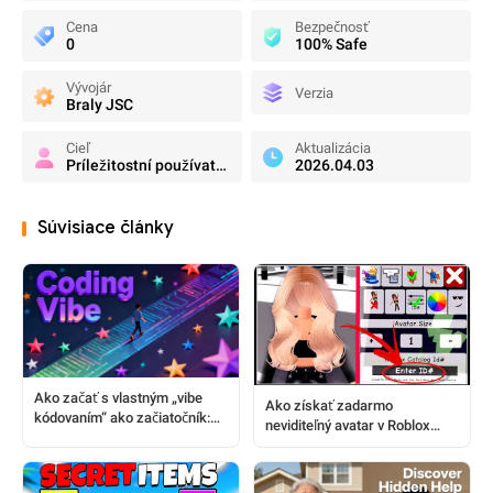
Cena
Bezpečnosť
0
100% Safe
Vývojár
Verzia
Braly JSC
Cieľ
Aktualizácia
Príležitostní používatelia
2026.04.03
Súvisiace články
Ako začať s vlastným „vibe
Ako získať zadarmo
kódovaním“ ako začiatočník:
neviditeľný avatar v Roblox
Kompletný sprievodca krok za
Brookhaven RP pomocou ID
krokom
kódov