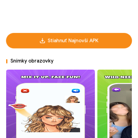
Stiahnuť Najnovší APK
Snímky obrazovky