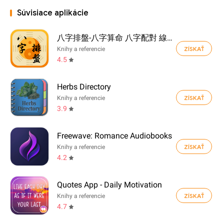
Súvisiace aplikácie
八字排盤-八字算命 八字配對 線上算命 生辰八字查詢
ZÍSKAŤ
Knihy a referencie
4.5
Herbs Directory
ZÍSKAŤ
Knihy a referencie
3.9
Freewave: Romance Audiobooks
ZÍSKAŤ
Knihy a referencie
4.2
Quotes App - Daily Motivation
ZÍSKAŤ
Knihy a referencie
4.7