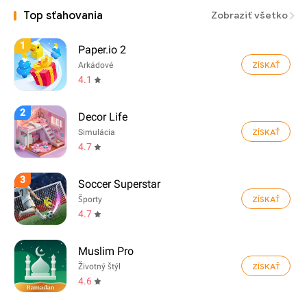
Top sťahovania
Zobraziť všetko
1
Paper.io 2
ZÍSKAŤ
Arkádové
4.1
2
Decor Life
ZÍSKAŤ
Simulácia
4.7
3
Soccer Superstar
ZÍSKAŤ
Športy
4.7
Muslim Pro
ZÍSKAŤ
Životný štýl
4.6