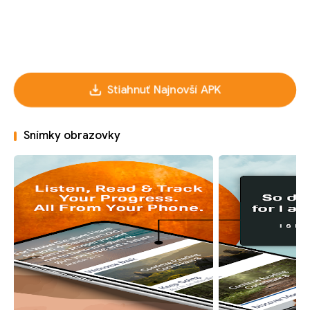
Stiahnuť Najnovší APK
Snímky obrazovky