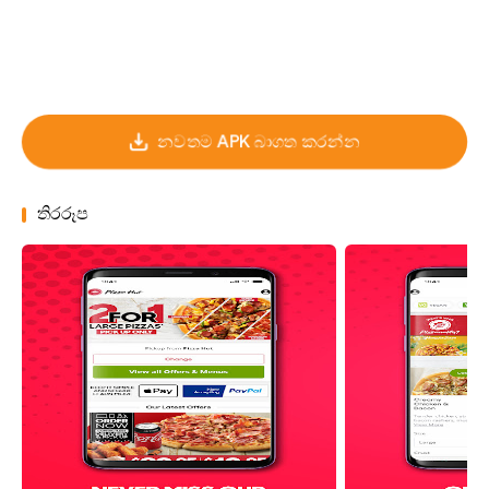
නවතම APK බාගත කරන්න
තිරරූප