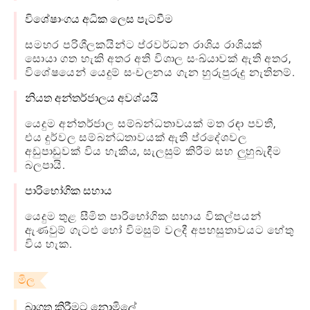
විශේෂාංගය අධික ලෙස පැටවීම
සමහර පරිශීලකයින්ට ප්රවර්ධන රාශිය රාශියක්
සොයා ගත හැකි අතර අති විශාල සංඛ්යාවක් ඇති අතර,
විශේෂයෙන් යෙදුම් සංචලනය ගැන හුරුපුරුදු නැතිනම්.
නියත අන්තර්ජාලය අවශ්යයි
යෙදුම අන්තර්ජාල සම්බන්ධතාවයක් මත රඳා පවතී,
එය දුර්වල සම්බන්ධතාවයක් ඇති ප්රදේශවල
අඩුපාඩුවක් විය හැකිය, සැලසුම් කිරීම සහ ලුහුබැඳීම
බලපායි.
පාරිභෝගික සහාය
යෙදුම තුළ සීමිත පාරිභෝගික සහාය විකල්පයන්
ඇණවුම් ගැටළු හෝ විමසුම් වලදී අපහසුතාවයට හේතු
විය හැක.
මිල
බාගත කිරීමට නොමිලේ