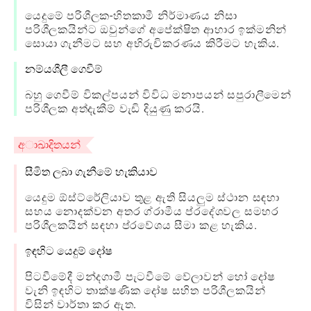
යෙදුමේ පරිශීලක-හිතකාමී නිර්මාණය නිසා
පරිශීලකයින්ට ඔවුන්ගේ අපේක්ෂිත ආහාර ඉක්මනින්
සොයා ගැනීමට සහ අභිරුචිකරණය කිරීමට හැකිය.
නම්යශීලී ගෙවීම්
බහු ගෙවීම් විකල්පයන් විවිධ මනාපයන් සපුරාලීමෙන්
පරිශීලක අත්දැකීම් වැඩි දියුණු කරයි.
අාඛාදිතයන්
සීමිත ලබා ගැනීමේ හැකියාව
යෙදුම ඕස්ට්රේලියාව තුළ ඇති සියලුම ස්ථාන සඳහා
සහය නොදක්වන අතර ග්රාමීය ප්රදේශවල සමහර
පරිශීලකයින් සඳහා ප්රවේශය සීමා කළ හැකිය.
ඉඳහිට යෙදුම් දෝෂ
පිටවීමේදී මන්දගාමී පැටවීමේ වේලාවන් හෝ දෝෂ
වැනි ඉඳහිට තාක්ෂණික දෝෂ සහිත පරිශීලකයින්
විසින් වාර්තා කර ඇත.