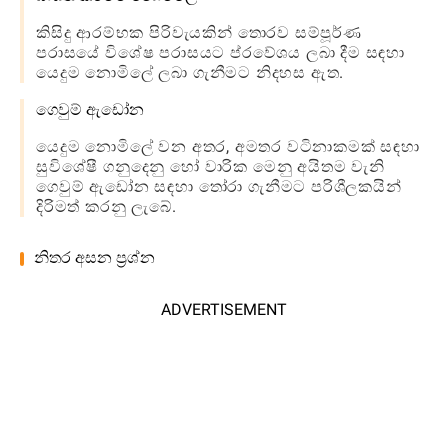
කිසිදු ආරම්භක පිරිවැයකින් තොරව සම්පූර්ණ
පරාසයේ විශේෂ පරාසයට ප්රවේශය ලබා දීම සඳහා
යෙදුම නොමිලේ ලබා ගැනීමට නිදහස ඇත.
ගෙවුම් ඇඩෝන
යෙදුම නොමිලේ වන අතර, අමතර වටිනාකමක් සඳහා
සුවිශේෂී ගනුදෙනු හෝ වාරික මෙනු අයිතම වැනි
ගෙවුම් ඇඩෝන සඳහා තෝරා ගැනීමට පරිශීලකයින්
දිරිමත් කරනු ලැබේ.
නිතර අසන ප්‍රශ්න
ADVERTISEMENT