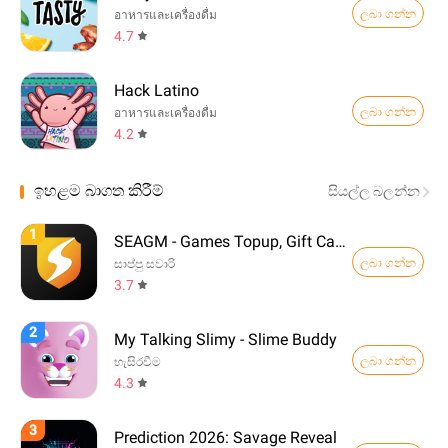
ලබා ගන්න
อาหารและเครื่องดื่ม
4.7
Hack Latino
ලබා ගන්න
อาหารและเครื่องดื่ม
4.2
ඉහළම බාගත කිරීම්
සියල්ල බලන්න
1
SEAGM - Games Topup, Gift Card
ලබා ගන්න
සාප්පු සවාරි
3.7
2
My Talking Slimy - Slime Buddy
ලබා ගන්න
හැසිරවීම
4.3
3
Prediction 2026: Savage Reveal