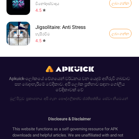
ලබා ගන්න
විනෝදාස්වාදය
4.5
Jigsolitaire: Anti Stress
ලබා ගන්න
හැසිරවීම
4.5
Apkuick-ලෝකයේ වේගයෙන් වර්ධනය වන යෙදුම් අභිරුචි ගබඩාව
සහ බෙදාහැරීමේ වේදිකාව. අපි ලෝක ප්‍රතිභාව සඳහා ගෝලීය
වේදිකාවක් වේ
මුල් පිටුව
ප්‍රකාශනය
අපි ගැන
පෞද්ගලිකත්ව ප්රතිපත්තිය
සේවා නියමයන්
Disclosure & Disclaimer
This website functions as a self-governing resource for APK
downloads and helpful articles. We are unaffiliated with and not