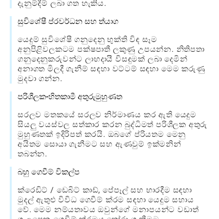
දැනුම්දීම් ලබා ගත හැකිය.
සුවිශේෂී ප්රවර්ධන සහ ත්යාග
යෙදුම් සුවිශේෂී ගනුදෙනු භුක්ති විඳ සෑම
අනුපිළිවලකටම පක්ෂපාතී ලකුණු උපයන්න. නිතිපතා
ගනුදෙනුකරුවන්ට ලාභදායී විසඳුමක් ලබා දෙමින්
අනාගත මිලදී ගැනීම් සඳහා වට්ටම් සඳහා මෙම කරුණු
මුදවා ගන්න.
පරිශීලක-හිතකාමී අතුරුමුහුණත
සරලව මතකයේ සරලව නිර්මාණය කර ඇති යෙදුම
සියලු වයස්වල සත්කාර කරන බුද්ධිමත් පරිශීලක අතුරු
මුහුණතක් ඉදිරිපත් කරයි. ඔබගේ ප්රියතම මෙනු
අයිතම සොයා ගැනීමට සහ ඇණවුම් ඉක්මනින්
තබන්න.
බහු ගෙවීම් විකල්ප
ක්රෙඩිට් / ඩෙබිට් කාඩ්, පේපෑල් සහ භාරදීම සඳහා
මුදල් ඇතුළු විවිධ ගෙවීම් ක්රම සඳහා යෙදුම සහාය
වේ. මෙම නම්යතාවය ඔවුන්ගේ මනාපයන්ට වඩාත්