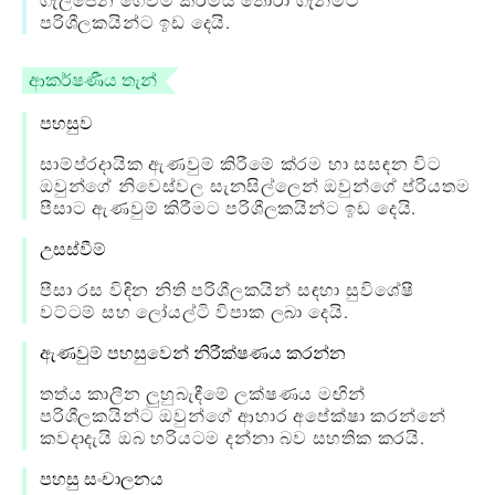
ගැලපෙන ගෙවීම් ක්රමය තෝරා ගැනීමට
පරිශීලකයින්ට ඉඩ දෙයි.
ආකර්ෂණීය තැන්
පහසුව
සාම්ප්රදායික ඇණවුම් කිරීමේ ක්රම හා සසඳන විට
ඔවුන්ගේ නිවෙස්වල සැනසිල්ලෙන් ඔවුන්ගේ ප්රියතම
පීසාට ඇණවුම් කිරීමට පරිශීලකයින්ට ඉඩ දෙයි.
උසස්වීම්
පීසා රස විඳින නිති පරිශීලකයින් සඳහා සුවිශේෂී
වට්ටම් සහ ලෝයල්ටි විපාක ලබා දෙයි.
ඇණවුම් පහසුවෙන් නිරීක්ෂණය කරන්න
තත්ය කාලීන ලුහුබැඳීමේ ලක්ෂණය මඟින්
පරිශීලකයින්ට ඔවුන්ගේ ආහාර අපේක්ෂා කරන්නේ
කවදාදැයි ඔබ හරියටම දන්නා බව සහතික කරයි.
පහසු සංචාලනය