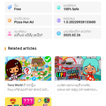
මිල
ආරක්ෂාව
Free
100% Safe
සංවර්ධකයා
අනුවාදය
Pizza Hut AU
1.0.20220928133600
ඉලක්කය
යාවත්කාලීන කරන්න
අනියම් පරිශීලකයින්
2025.02.26
Related articles
Toca World හි ජනප්‍රිය
ටෝකා සඟවා ඇති භාණ්ඩ
බ්ලොග්කරුවන් සහ කාමර ඔප්පු
සොයා සහ සතුටු වන ආකාරය:
කිරීමට කෙසේද?
සම්පූර්ණ මාර්ගෝපදේශය