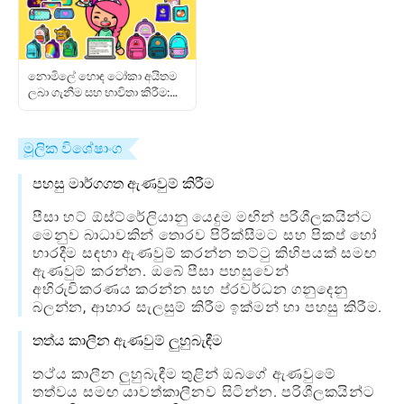
නොමිලේ හොඳ ටෝකා අයිතම
ලබා ගැනීම සහ භාවිතා කිරීම:
සම්පූර්ණ ක්‍රීඩක මාර්ගෝපදේශය
මූලික විශේෂාංග
පහසු මාර්ගගත ඇණවුම් කිරීම
පීසා හට් ඕස්ට්රේලියානු යෙදුම මඟින් පරිශීලකයින්ට
මෙනුව බාධාවකින් තොරව පිරික්සීමට සහ පිකප් හෝ
භාරදීම සඳහා ඇණවුම් කරන්න තට්ටු කිහිපයක් සමඟ
ඇණවුම් කරන්න. ඔබේ පීසා පහසුවෙන්
අභිරුචිකරණය කරන්න සහ ප්රවර්ධන ගනුදෙනු
බලන්න, ආහාර සැලසුම් කිරීම ඉක්මන් හා පහසු කිරීම.
තත්ය කාලීන ඇණවුම් ලුහුබැඳීම
තථ්ය කාලීන ලුහුබැඳීම තුළින් ඔබගේ ඇණවුමේ
තත්වය සමඟ යාවත්කාලීනව සිටින්න. පරිශීලකයින්ට