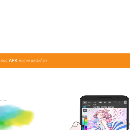
තම APK බාගත කරන්න