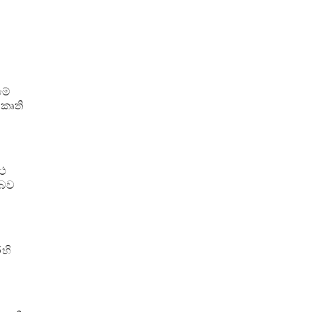
මේ
කෘති
්ථ
 බව
හි