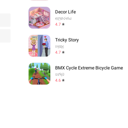
Decor Life
අනුකරණය
4.7
Tricky Story
හදුකුදු
4.7
BMX Cycle Extreme Bicycle Game
පන්දම්
4.6