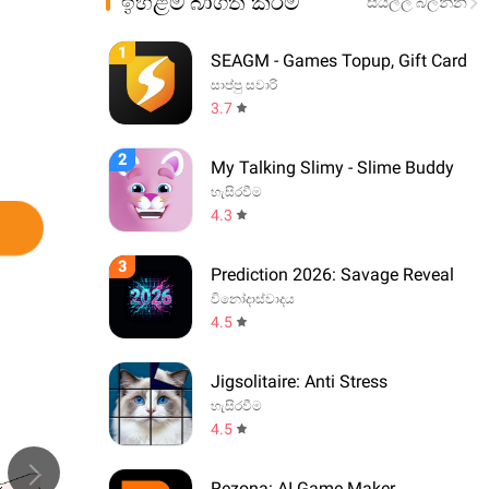
ඉහළම බාගත කිරීම්
සියල්ල බලන්න
1
SEAGM - Games Topup, Gift Card
සාප්පු සවාරි
3.7
2
My Talking Slimy - Slime Buddy
හැසිරවීම
4.3
3
Prediction 2026: Savage Reveal
විනෝදාස්වාදය
4.5
Jigsolitaire: Anti Stress
හැසිරවීම
4.5
Rezona: AI Game Maker