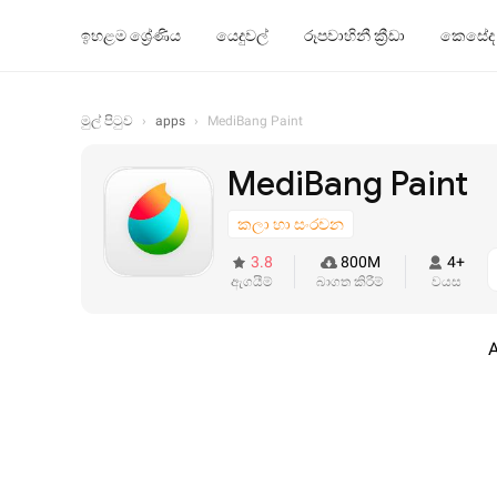
ඉහළම ශ්‍රේණිය
යෙදුවල්
රූපවාහිනී ක්‍රීඩා
කෙසේද
මුල් පිටුව
›
apps
›
MediBang Paint
MediBang Paint
කලා හා සංරචන
3.8
800M
4+
ඇගයීම්
බාගත කිරීම්
වයස