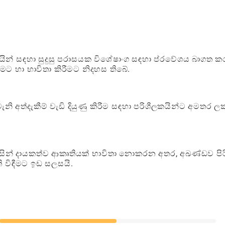
යින් සඳහා සුදුසු පරාසයක විශේෂාංග සඳහා ප්රවේශය බාගත ක
ීමට හා භාවිතා කිරීමට නිදහස තිබේ.
වැනි අත්දැකීම් වැඩි දියුණු කිරීම සඳහා පරිශීලකයින්ට අමතර 
සින් දායකත්ව ආකෘතියක් භාවිතා නොකරන අතර, අඛණ්ඩව පි
ි විඳීමට ඉඩ සලසයි.