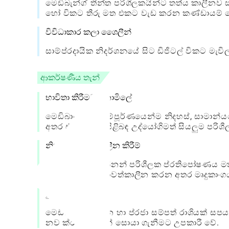
මෙඩිබැන්ග් තීන්ත පරිශීලකයින්ට තත්ය කාලීනව
හෝ විකට තීරු මත එකට වැඩ කරන කණ්ඩායම් හෝ 
විවිධාකාර කලා ශෛලීන්
සාම්ප්රදායික නිදර්ශනයේ සිට ඩිජිටල් විකට මැවි
ආකර්ෂණීය තැන්
භාවිතා කිරීමට නොමිලේ
මෙඩිබාං තීන්ත සම්පූර්ණයෙන්ම නිදහස්, සාමාන්ය
අතර එය කලාව පිළිබඳ උද්යෝගිමත් සියලුම පරිශී
නිතිපතා යාවත්කාලීන කිරීම්
සංවර්ධනය කරන්නන් පරිශීලක ප්රතිපෝෂණය ම
නිරන්තරයෙන් යාවත්කාලීන කරන අතර මෘදුකාංගය 
පුළුල් සබැඳි සම්පත්
මෙඩිබාං නිබන්ධන හා ප්රජා සම්පත් රාශියක් සප
නව ක්රමවේදයන් සොයා ගැනීමට උපකාරී වේ.