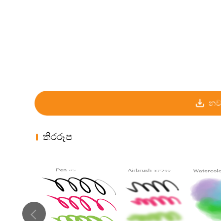
නව
තිරරූප