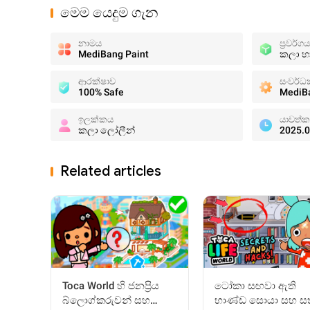
මෙම යෙදුම ගැන
නාමය
ප්‍රවර්ගය
MediBang Paint
කලා හ
ආරක්ෂාව
සංවර්ධ
100% Safe
MediBa
ඉලක්කය
යාවත්ක
කලා ලෝලීන්
2025.0
Related articles
Toca World හි ජනප්‍රිය
ටෝකා සඟවා ඇති
බ්ලොග්කරුවන් සහ
භාණ්ඩ සොයා සහ සත