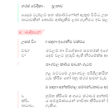
හරස් වේදිකා අනුකූලතාව
යෙදුම ටැබ්ලට් සහ ස්මාර්ට්ෆෝන් ඇතුළු විවි
බාධාවකින් තොරව අත්දැකීම් ලබා ගැනීමට ඉඩ සල
අාඛාදිතයන්
උසස් විශේෂාංග සඳහා ඉගෙනීම වක්රය
වඩාත් උසස් මෙවලම් හා විශේෂාංග සමහරක් ඉග
වඩාත් සරල යෙදුම් වලට හුරුවී ඇති නිරපේක්ෂ 
අඩු මට්ටමේ උපාංගවල කාර්ය සාධන ගැටළු
පැරණි හෝ පහළ මට්ටමේ උපාංගවල පරිශීලකයින්
කැන්වස් වල වැඩ කිරීම හෝ බහු ස්ථර සමඟ වැඩ 
සමමුහුර්ත කිරීම සඳහා අන්තර්ජාල සම්බන්ධතාවය අ
වලාකුළු සමමුහුර්ත කිරීමේ අංගයට ස්ථාවර අන
ක්රියාකාරීත්වය සම්පූර්ණයෙන් භාවිතා කිරීමෙ
බාධාවක් විය හැකිය.