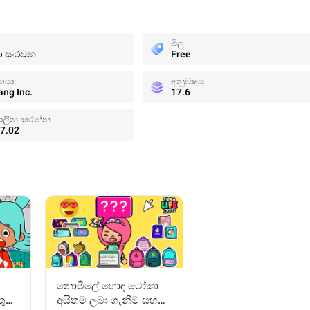
මිල
ා සංරචන
Free
කයා
අනුවාදය
ng Inc.
17.6
ාලීන කරන්න
7.02
නොමිලේ හොඳ ටෝකා
ුටු
අයිතම ලබා ගැනීම සහ