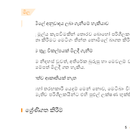
මිල
නොමිලේ අනුවාදය ලබා ගැනීමේ හැකියාව
කිසිදු මූල්ය කැපවීමකින් තොරව බොහෝ පරිශීලක
භාවිතා කිරීමට මෙටිගං තීන්ත නොමිලේ බාගත කිර
යෙදුම තුළ විකල්පයක් මිලදී ගැනීම්
යෙදුම නිදහස් වුවත්, අතිරේක බුරුසු හා මෙවලම් 
සහ සම්පත් මිලදී ගත හැකිය.
දායකත්ව ආකෘතියක් නැත
බොහෝ තරඟකාරී යෙදුම් මෙන් නොව, මෙටිබාං වි
නොමැතිව පරිශීලකයින්ට එහි පුළුල් ලක්ෂණ භුක්ත
ශ්‍රේණිගත කිරීම්
5