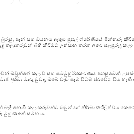
්ණ
භාවිතා කිරීම: සම්පූර්ණ
ක්‍රීඩක මාර්ගෝපදේශය
බුරුසු, පෑන් සහ වයනය ඇතුළු පුළුල් ශ්රේණියේ පින්තාරු කිරී
දු කලාකරුවන් බිහි කිරීමට උත්සාහ කරන අතර පළපුරුදු කලා 
ුවෙන් ඔවුන්ගේ කලාව සහ සමමුහුර්තකරණය පහසුවෙන් උපස
ප් දක්වා මාරු වුවද, ඔබේ වැඩ සෑම විටම ප්රවේශ විය හැකි
න් බැඳී නොවී කලාකරුවන්ට ඔවුන්ගේ නිර්මාණශීලිත්වය කෙරෙ
ු මුහුණතක් සමඟ ය.