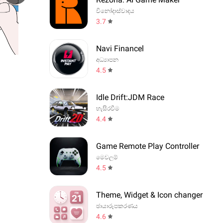
විනෝදාස්වාදය
3.7
Navi Financel
අධ්‍යාපන
4.5
Idle Drift:JDM Race
හැසිරවීම
4.4
Game Remote Play Controller
මෙවලම්
4.5
Theme, Widget & Icon changer
ඡායාරූපකරණය
4.6