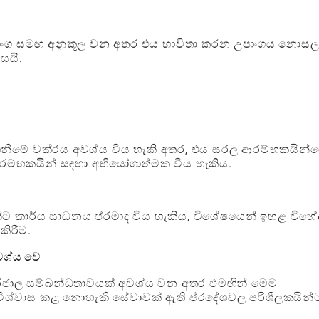
ධ උපාංග සමඟ අනුකූල වන අතර එය භාවිතා කරන උපාංගය නොස
සයි.
ෙනීමේ වක්රය අවශ්ය විය හැකි අතර, එය සරල ආරම්භකයින්
ආරම්භකයින් සඳහා අභියෝගාත්මක විය හැකිය.
ට කාර්ය සාධනය ප්රමාද විය හැකිය, විශේෂයෙන් ඉහළ විභ
කිරීම.
වශ්ය වේ
්තර්ජාල සම්බන්ධතාවයක් අවශ්ය වන අතර එමඟින් මෙම
න් විශ්වාස කළ නොහැකි සේවාවක් ඇති ප්රදේශවල පරිශීලකයින්