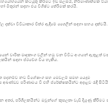
 සහයෝගයෙන් කටයුතු කිරීමට ඉඩ සලසයි, නිර්මාණාත්මක ව්යා
මිතුරන් සඳහා එය විශිෂ්ට තේරීමක් කරයි.
ල්ල දක්වා විවිධාකාර චිත්ර ඇඳීමේ ශෛලීන් සඳහා සහය දක්වයි.
යෙන් වාරික මෘදුකාංග වලින් හමු වන විවිධ අංගයන් ඇතුළත් 
ලකයින් සඳහා ප්රවේශ විය හැකිය.
ත පදනම්ව නව විශේෂාංග සහ මෙවලම් සමඟ යෙදුම
අඛණ්ඩව පරිණාමය වී එහි ප්රේක්ෂකයින්ට අදාළව රැඳී සිටියි
යන අතර, පරිශීලකයින්ට ඔවුන්ගේ කුසලතා වැඩි දියුණු කිරීමට