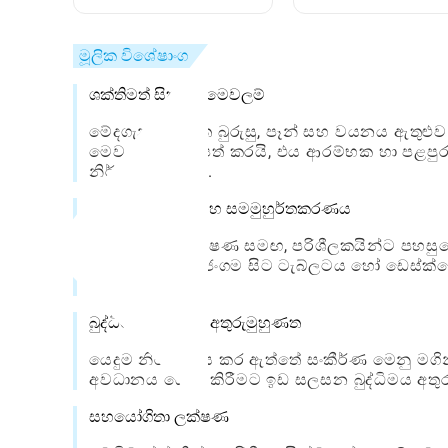
කාමර ඔප්පු කිරීමට
වන ආකාරය: සම්පූර
කෙසේද?
මාර්ගෝපදේශය
මූලික විශේෂාංග
ශක්තිමත් සිතුවම් මෙවලම්
මේදගැන්ග් තීන්ත බුරුසු, පෑන් සහ වයනය ඇතුළුව 
මෙවලමක් ඉදිරිපත් කරයි, එය ආරම්භක හා පළපුරු
නිර්මාණය කරයි.
වලාකුළු උපස්ථ සහ සමමුහුර්තකරණය
එහි වලාකුළු ලක්ෂණ සමඟ, පරිශීලකයින්ට පහස
කළ හැකි අතර, ජංගම සිට ටැබ්ලටය හෝ ඩෙස්ක්ටො
සහතික කරයි.
බුද්ධිමත් පරිශීලක අතුරුමුහුණත
යෙදුම නිර්මාණය කර ඇත්තේ සංකීර්ණ මෙනු මගි
අවධානය යොමු කිරීමට ඉඩ සලසන බුද්ධිමය අතුර
සහයෝගිතා ලක්ෂණ