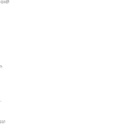
පෘති
වන
.
 සහ