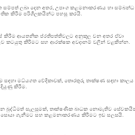
 සම්පත් ලබා දෙන අතර, උපාංග කළමනාකරණය හා සම්බන්ධ
හතික කිරීම පරිශීලකයින්ට පහසු කරයි.
කිරීම ආයතනික ප්රතිපත්තිවලට අනුකූල වන අතර ඒවා
ව කටයුතු කිරීමට සහ ආරක්ෂක අවදානම් වලින් වළකින්න.
සඳහා මධ්යගත වේදිකාවක්, තොරතුරු තාක්ෂණ සඳහා කාලය ඉ
යුණු කිරීම.
න බුද්ධිමත් සැලසුමක්, තාක්ෂණික බාධක නොමැතිව සේවකයින
න් සොයා ගැනීමට සහ කළමනාකරණය කිරීමට ඉඩ සලසයි.