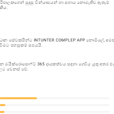
රිපාලකගෙන් සුදුසු වින්යාසයන් හා සහාය නොමැතිව ඇතැම්
කිය.
 සංවිධාන සේවකයින්ට INTUNTER COMPLEP APP නොමිලේ, අම
වීමට පහසුකම් සපයයි.
 මයික්රොසොෆ්ට් 365 දායකත්වය සඳහා ගෙවිය යුතු අතර එ
ිලට වෙනස් වේ.