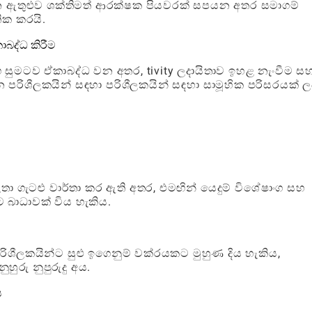
 ඇතුළුව ශක්තිමත් ආරක්ෂක පියවරක් සපයන අතර සමාගම්
ික කරයි.
බද්ධ කිරීම
සුමටව ඒකාබද්ධ වන අතර, tivity ලදායිතාව ඉහළ නැංවීම ස
 පරිශීලකයින් සඳහා පරිශීලකයින් සඳහා සාමූහික පරිසරයක් ල
තා ගැටළු වාර්තා කර ඇති අතර, එමඟින් යෙදුම් විශේෂාංග සහ
ට බාධාවක් විය හැකිය.
පරිශීලකයින්ට සුළු ඉගෙනුම් වක්රයකට මුහුණ දිය හැකිය,
රු නුපුරුදු අය.
ය