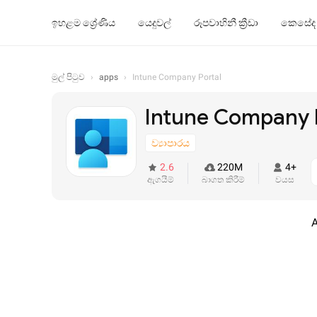
ඉහළම ශ්‍රේණිය
යෙදුවල්
රූපවාහිනී ක්‍රීඩා
කෙසේද
මුල් පිටුව
›
apps
›
Intune Company Portal
Intune Company 
ව්‍යාපාරය
2.6
220M
4+
ඇගයීම්
බාගත කිරීම්
වයස