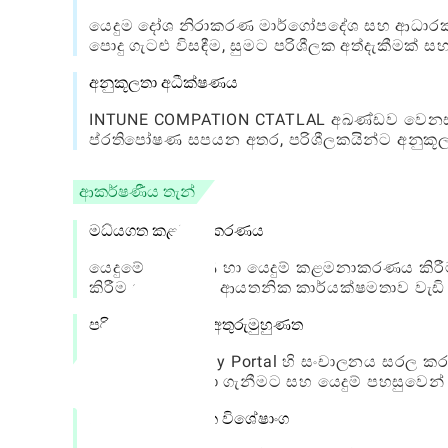
යෙදුම දෝශ නිරාකරණ මාර්ගෝපදේශ සහ ආධාරක
පොදු ගැටළු විසඳීම, සුමට පරිශීලක අත්දැකීමක් ස
අනුකූලතා අධීක්ෂණය
INTUNE COMPATION CTATLAL අඛණ්ඩව වෙනස් 
ප්රතිපෝෂණ සපයන අතර, පරිශීලකයින්ට අනුකූල
ආකර්ෂණීය තැන්
මධ්යගත කළමනාකරණය
යෙදුමේ උපකරණ හා යෙදුම් කළමනාකරණය කිරීම 
කිරීම සහ සමස්ත ආයතනික කාර්යක්ෂමතාව වැඩි දි
පරිශීලක-හිතකාමී අතුරුමුහුණත
Intunne Company Portal හි සංචාලනය සරල කර
පහසුවෙන් සොයා ගැනීමට සහ යෙදුම් පහසුවෙ
ශක්තිමත් ආරක්ෂක විශේෂාංග