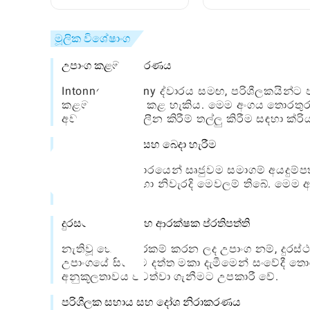
කාමර ඔප්පු කිරීමට
වන ආකාරය: සම්පූර
කෙසේද?
මාර්ගෝපදේශය
මූලික විශේෂාංග
උපාංග කළමනාකරණය
Intonne Company ද්වාරය සමඟ, පරිශීලකයින්ට
කළමනාකරණය කළ හැකිය. මෙම අංගය තොරතුරු ත
අවශ්ය යාවත්කාලීන කිරීම් තල්ලු කිරීම සඳහා ක්රි
යෙදුම් ප්රවේශය සහ බෙදා හැරීම
සේවකයින්ට ද්වාරයෙන් සෘජුවම සමාගම් අයදුම්
ඒවායේ වැඩ සඳහා නිවැරදි මෙවලම් තිබේ. මෙම 
සහතික කරයි.
දුරස්ථ පිසදැමීම සහ ආරක්ෂක ප්රතිපත්ති
නැතිවූ හෝ සොරකම් කරන ලද උපාංග නම්, දුරස්ථ 
උපාංගයේ සියලුම දත්ත මකා දැමීමෙන් සංවේදී ත
අනුකූලතාවය පවත්වා ගැනීමට උපකාරී වේ.
පරිශීලක සහාය සහ දෝශ නිරාකරණය