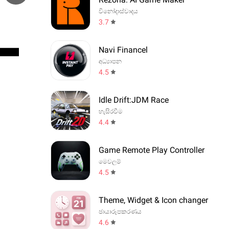
විනෝදාස්වාදය
3.7
Navi Financel
අධ්‍යාපන
4.5
Idle Drift:JDM Race
හැසිරවීම
4.4
Game Remote Play Controller
මෙවලම්
4.5
Theme, Widget & Icon changer
ඡායාරූපකරණය
4.6