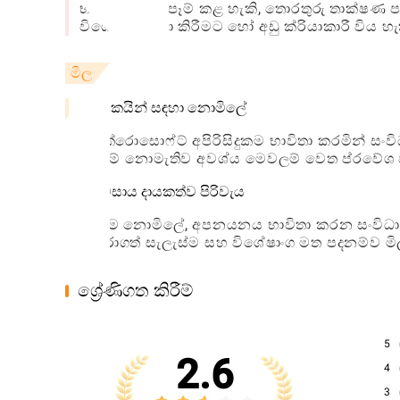
භාවිතයට බලපෑම් කළ හැකි, තොරතුරු තාක්ෂණ ප
විශේෂාංග සීමා කිරීමට හෝ අඩු ක්රියාකාරී විය හැ
මිල
සේවකයින් සඳහා නොමිලේ
මයික්රොසොෆ්ට් අපිරිසිදුකම භාවිතා කරමින්
වියදම් නොමැතිව අවශ්ය මෙවලම් වෙත ප්රවේශ 
ව්යවසාය දායකත්ව පිරිවැය
යෙදුම නොමිලේ, අපනයනය භාවිතා කරන සංවිධාන
තෝරාගත් සැලැස්ම සහ විශේෂාංග මත පදනම්ව ම
ශ්‍රේණිගත කිරීම්
5
2.6
4
3