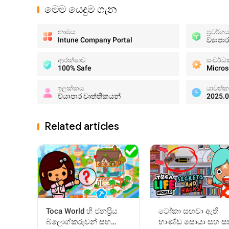
මෙම යෙදුම ගැන
නාමය
ප්‍රවර්ගය
Intune Company Portal
ව්‍යාපා
ආරක්ෂාව
සංවර්ධ
100% Safe
Micros
ඉලක්කය
යාවත්ක
ව්යාපාර වෘත්තිකයන්
2025.0
Related articles
Toca World හි ජනප්‍රිය
ටෝකා සඟවා ඇති
බ්ලොග්කරුවන් සහ
භාණ්ඩ සොයා සහ සත