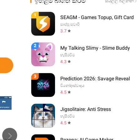
ඉහළම බාගත කිරීම්
සියල්ල බලන්න
1
SEAGM - Games Topup, Gift Card
සාප්පු සවාරි
3.7
2
My Talking Slimy - Slime Buddy
හැසිරවීම
4.3
3
Prediction 2026: Savage Reveal
විනෝදාස්වාදය
4.5
Jigsolitaire: Anti Stress
හැසිරවීම
4.5
Rezona: AI Game Maker