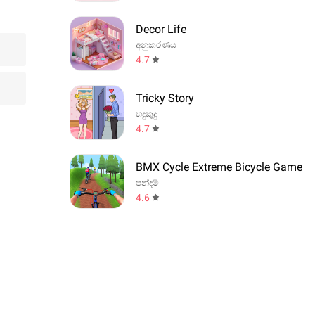
Decor Life
අනුකරණය
4.7
Tricky Story
හදුකුදු
4.7
BMX Cycle Extreme Bicycle Game
පන්දම්
4.6