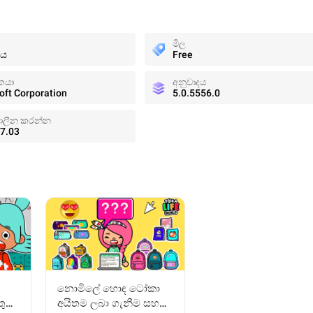
මිල
රය
Free
කයා
අනුවාදය
oft Corporation
5.0.5556.0
ාලීන කරන්න
7.03
නොමිලේ හොඳ ටෝකා
ුටු
අයිතම ලබා ගැනීම සහ