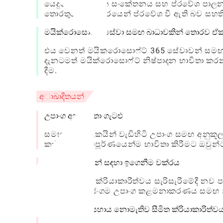
යෙදුම මඟින් දත්ත සංකේතනය සහ ප්රවේශ පාලන
තොරතුරු අනවසරයෙන් ප්රවේශ වී ඇති බව සහත
මයික්රොසොෆ්ට් සේවා සමඟ බාධාවකින් තොරව ඒකා
එය වෙනත් මයික්රොසොෆ්ට් 365 සේවාවන් සමඟ 
දැනටමත් මයික්රොසොෆ්ට් නිෂ්පාදන භාවිතා කරන
දීම.
අාඛාදිතයන්
උපාංග අනුකූලතා ගැටළු
සමහර පරිශීලකයින් වැඩිහිටි උපාංග සමඟ අනුකූල
කාර්යයන් සම්පූර්ණයෙන්ම භාවිතා කිරීමට ඔවුන්
නව පරිශීලකයින් සඳහා ඉගෙනීම වක්රය
යෙදුමේ විවිධ ක්රියාකාරීත්වය සැරිසැරීමේදී නව 
විශේෂයෙන් ජංගම උපාංග කළමනාකරණය සමඟ නුහු
එය පරිපාලක සහාය නොමැතිව සීමිත ක්රියාකාරිත්ව