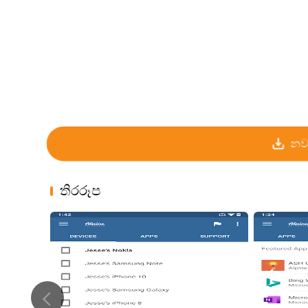
නව
තිරරූප