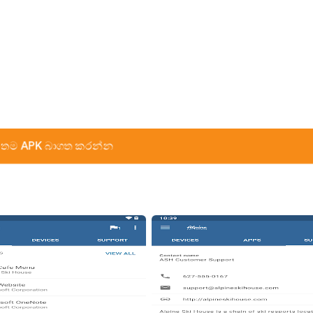
තම APK බාගත කරන්න