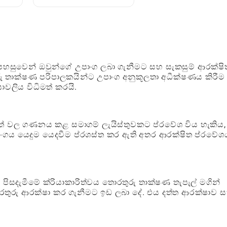
්ණ
භාවිතා කිරීම: සම්පූර්ණ
ක්‍රීඩක මාර්ගෝපදේශය
 පහසුවෙන් ඔවුන්ගේ උපාංග ලබා ගැනීමට සහ සැකසුම් ආරක්ෂ
ාක්ෂණ පරිපාලකයින්ට උපාංග අනුකූලතා අධීක්ෂණය කිරීම
යාවලිය විධිමත් කරයි.
පත් වල ගණනය කළ සමාගම් ලැයිස්තුවකට ප්රවේශ විය හැකිය,
අංගය යෙදුම යෙදවීම ප්රශස්ත කර ඇති අතර ආරක්ෂිත ප්රවේශ
පිසදැමීමේ ක්රියාකාරිත්වය තොරතුරු තාක්ෂණ තැපැල් මගින්
ොරතුරු ආරක්ෂා කර ගැනීමට ඉඩ ලබා දේ. එය දත්ත ආරක්ෂාව 