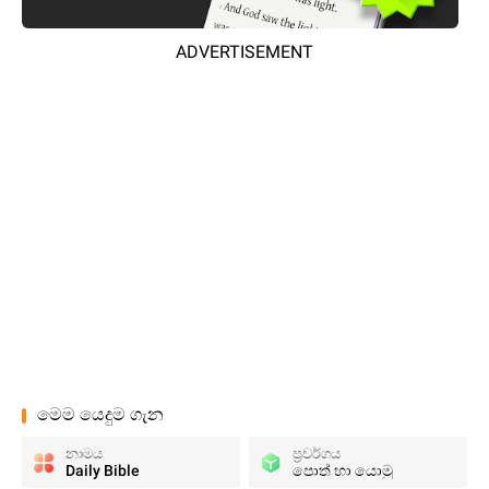
ADVERTISEMENT
මෙම යෙදුම ගැන
නාමය
ප්‍රවර්ගය
Daily Bible
පොත් හා යොමු