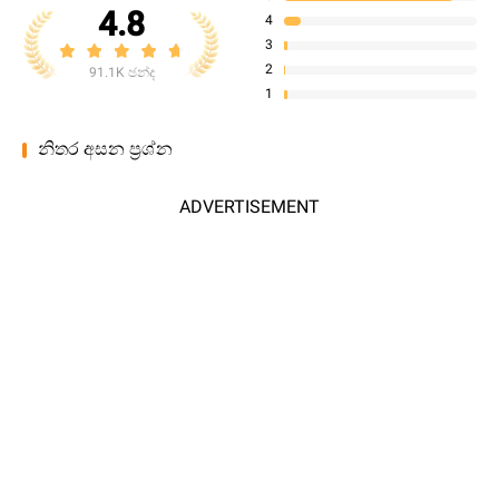
4.8
4
3
2
91.1K ඡන්ද
1
නිතර අසන ප්‍රශ්න
ADVERTISEMENT