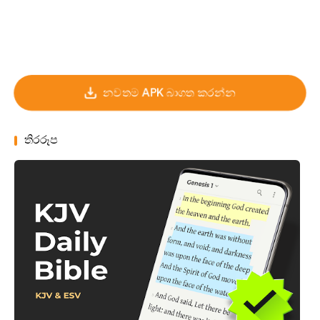
නවතම APK බාගත කරන්න
තිරරූප