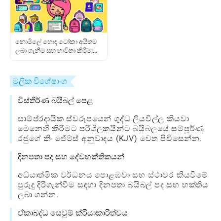
නොමිලේ හොඳ ටෝකා අයිතම
ලබා ගැනීම සහ භාවිතා කිරීම:
සම්පූර්ණ ක්‍රීඩක මාර්ගෝපදේශය
මූලික විශේෂාංග
විස්තීර්ණ බයිබල් පෙළ
සාම්ප්රදායික ස්වරූපයෙන් ශුද්ධ ලියවිල්ල කියවා
මෙනෙහි කිරීමට පරිශීලකයින්ට බයිබලයේ සම්පූර්ණ
රජුගේ කිං ජේම්ස් අනුවාදය (KJV) වෙත පිවිසෙන්න.
දිනපතා පද සහ දේවභක්තිකයන්
අධ්යාත්මික වර්ධනය පොළඹවා සහ ස්ථාවර කියවීමේ
පුරුදු දිරිගැන්වීම සඳහා දිනපතා බයිබල් පද සහ භක්තිය
ලබා ගන්න.
ඒකාබද්ධ සෙවුම් ක්රියාකාරිත්වය