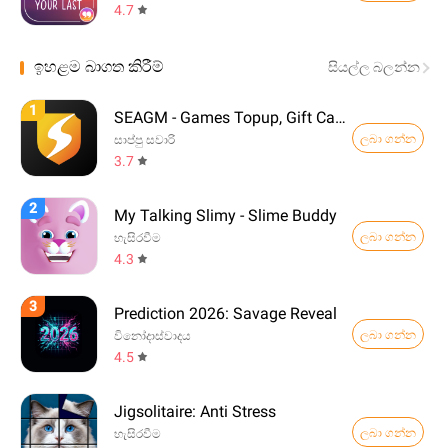
4.7
ඉහළම බාගත කිරීම්
සියල්ල බලන්න
1
SEAGM - Games Topup, Gift Card
ලබා ගන්න
සාප්පු සවාරි
3.7
2
My Talking Slimy - Slime Buddy
ලබා ගන්න
හැසිරවීම
4.3
3
Prediction 2026: Savage Reveal
ලබා ගන්න
විනෝදාස්වාදය
4.5
Jigsolitaire: Anti Stress
ලබා ගන්න
හැසිරවීම