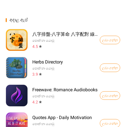
අදාළ ඇප්
八字排盤-八字算命 八字配對 線上算命 生辰八字查詢
ලබා ගන්න
පොත් හා යොමු
4.5
Herbs Directory
ලබා ගන්න
පොත් හා යොමු
3.9
Freewave: Romance Audiobooks
ලබා ගන්න
පොත් හා යොමු
4.2
Quotes App - Daily Motivation
ලබා ගන්න
පොත් හා යොමු