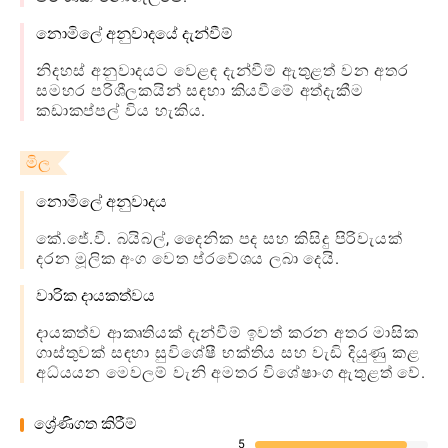
නොමිලේ අනුවාදයේ දැන්වීම්
නිදහස් අනුවාදයට වෙළඳ දැන්වීම් ඇතුළත් වන අතර
සමහර පරිශීලකයින් සඳහා කියවීමේ අත්දැකීම
කඩාකප්පල් විය හැකිය.
මිල
නොමිලේ අනුවාදය
කේ.ජේ.වී. බයිබල්, දෛනික පද සහ කිසිදු පිරිවැයක්
දරන මූලික අංග වෙත ප්රවේශය ලබා දෙයි.
වාරික දායකත්වය
දායකත්ව ආකෘතියක් දැන්වීම් ඉවත් කරන අතර මාසික
ගාස්තුවක් සඳහා සුවිශේෂී භක්තිය සහ වැඩි දියුණු කළ
අධ්යයන මෙවලම් වැනි අමතර විශේෂාංග ඇතුළත් වේ.
ශ්‍රේණිගත කිරීම්
5