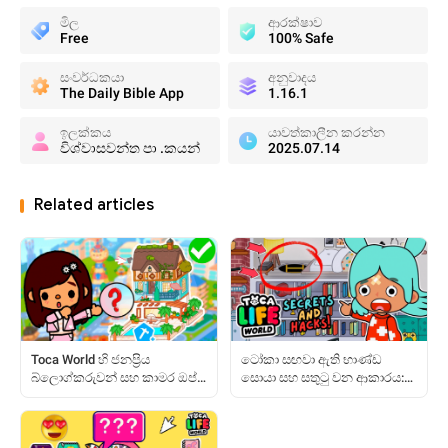
මිල
ආරක්ෂාව
Free
100% Safe
සංවර්ධකයා
අනුවාදය
The Daily Bible App
1.16.1
ඉලක්කය
යාවත්කාලීන කරන්න
විශ්වාසවන්ත පා .කයන්
2025.07.14
Related articles
Toca World හි ජනප්‍රිය
ටෝකා සඟවා ඇති භාණ්ඩ
බ්ලොග්කරුවන් සහ කාමර ඔප්පු
සොයා සහ සතුටු වන ආකාරය:
කිරීමට කෙසේද?
සම්පූර්ණ මාර්ගෝපදේශය