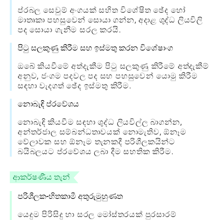
ප්රබල සෙවුම් අංගයක් සහිත විශේෂිත ඡේද හෝ
මාතෘකා පහසුවෙන් සොයා ගන්න, අදාළ ශුද්ධ ලියවිලි
පද සොයා ගැනීම සරල කරයි.
පිටු සලකුණු කිරීම සහ ඉස්මතු කරන විශේෂාංග
ඔබේ කියවීමේ අත්දැකීම පිටු සලකුණු කිරීමේ අත්දැකීම්
අනුව, ජංගම පදවල පද සහ පහසුවෙන් යොමු කිරීම
සඳහා වැදගත් ඡේද ඉස්මතු කිරීම.
නොබැඳි ප්රවේශය
නොබැඳි කියවීම සඳහා ශුද්ධ ලියවිල්ල බාගන්න,
අන්තර්ජාල සම්බන්ධතාවයක් නොමැතිව, ඕනෑම
වේලාවක සහ ඕනෑම තැනකදී පරිශීලකයින්ට
බයිබලයට ප්රවේශය ලබා දීම සහතික කිරීම.
ආකර්ෂණීය තැන්
පරිශීලක-හිතකාමී අතුරුමුහුණත
යෙදුම පිරිසිදු හා සරල මෝස්තරයක් පුරසාරම්