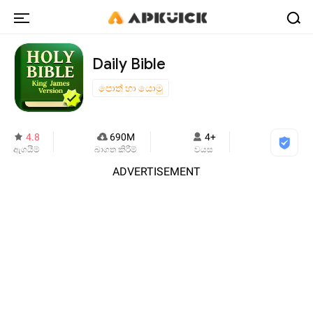
Daily Bible
පොත් හා යොමු
4.8
690M
4+
ඇගයීම්
බාගත කිරීම්
වයස
ADVERTISEMENT