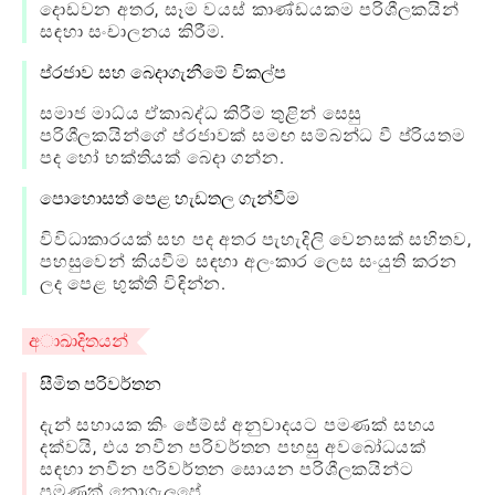
දොඩවන අතර, සෑම වයස් කාණ්ඩයකම පරිශීලකයින්
සඳහා සංචාලනය කිරීම.
ප්රජාව සහ බෙදාගැනීමේ විකල්ප
සමාජ මාධ්ය ඒකාබද්ධ කිරීම තුළින් සෙසු
පරිශීලකයින්ගේ ප්රජාවක් සමඟ සම්බන්ධ වී ප්රියතම
පද හෝ භක්තියක් බෙදා ගන්න.
පොහොසත් පෙළ හැඩතල ගැන්වීම
විවිධාකාරයක් සහ පද අතර පැහැදිලි වෙනසක් සහිතව,
පහසුවෙන් කියවීම සඳහා අලංකාර ලෙස සංයුති කරන
ලද පෙළ භුක්ති විඳින්න.
අාඛාදිතයන්
සීමිත පරිවර්තන
දැන් සහායක කිං ජේම්ස් අනුවාදයට පමණක් සහය
දක්වයි, එය නවීන පරිවර්තන පහසු අවබෝධයක්
සඳහා නවීන පරිවර්තන සොයන පරිශීලකයින්ට
පමණක් නොගැලපේ.