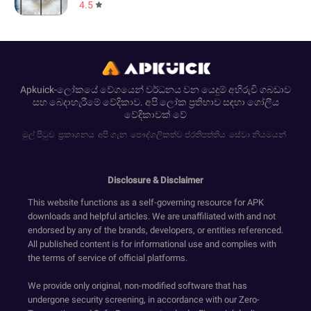
4.5
Apkuick-ලෝකයේ වේගයෙන් වර්ධනය වන යෙදුම් අභිරුචි ගබඩාව
සහ බෙදාහැරීමේ වේදිකාව. අපි ලෝක ප්‍රතිභාව සඳහා ගෝලීය
වේදිකාවක් වේ
මුල් පිටුව
ප්‍රකාශනය
අපි ගැන
පෞද්ගලිකත්ව ප්රතිපත්තිය
සේවා නියමයන්
Disclosure & Disclaimer
This website functions as a self-governing resource for APK
downloads and helpful articles. We are unaffiliated with and not
endorsed by any of the brands, developers, or entities referenced.
All published content is for informational use and complies with
the terms of service of official platforms.
We provide only original, non-modified software that has
undergone security screening, in accordance with our Zero-