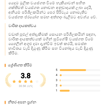
යෙදුම මූලික වයස්ගත වීමේ හැකියාවන් සහිත
ශක්තිමත් වයස්ගත නොවන අනුවාදයක් ලබා දෙයි,
අනියම් පරිශීලකයින්ට පෙර පිරිවැය නොමැතිව
වයස්ගත ප්රයෝග සමඟ අත්හදා බැලීමට අවශ්ය වේ.
වාරික දායකත්වය
වඩාත් පුළුල් අත්දැකීමක් සොයන පරිශීලකයින් සඳහා,
වාරික දායකත්වයක් මගින් සුවිශේෂී වයස්ගත වීමේ
ශෛලීන් අගුළු දමා දැන්වීම් ඉවත් කරයි, සමස්ත
භාවිතය වැඩි දියුණු කිරීම සහ විනෝදය වැඩි දියුණු
කිරීම.
ශ්‍රේණිගත කිරීම්
5
3.8
4
3
2
30.5K ඡන්ද
1
නිතර අසන ප්‍රශ්න