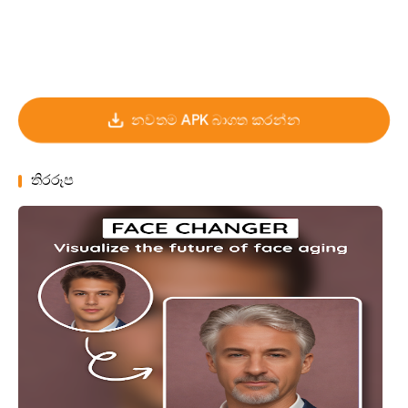
නවතම APK බාගත කරන්න
තිරරූප