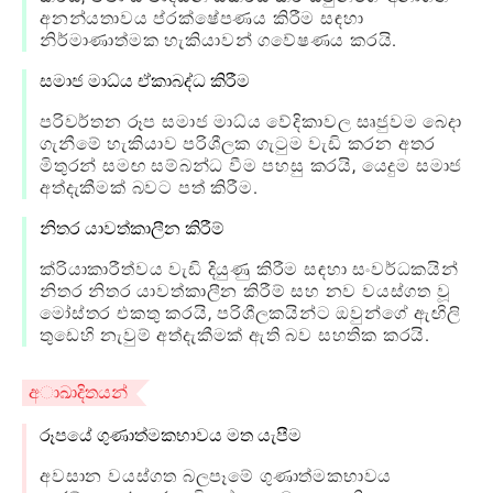
අනන්යතාවය ප්රක්ෂේපණය කිරීම සඳහා
නිර්මාණාත්මක හැකියාවන් ගවේෂණය කරයි.
සමාජ මාධ්ය ඒකාබද්ධ කිරීම
පරිවර්තන රූප සමාජ මාධ්ය වේදිකාවල සෘජුවම බෙදා
ගැනීමේ හැකියාව පරිශීලක ගැටුම වැඩි කරන අතර
මිතුරන් සමඟ සම්බන්ධ වීම පහසු කරයි, යෙදුම සමාජ
අත්දැකීමක් බවට පත් කිරීම.
නිතර යාවත්කාලීන කිරීම්
ක්රියාකාරීත්වය වැඩි දියුණු කිරීම සඳහා සංවර්ධකයින්
නිතර නිතර යාවත්කාලීන කිරීම් සහ නව වයස්ගත වූ
මෝස්තර එකතු කරයි, පරිශීලකයින්ට ඔවුන්ගේ ඇඟිලි
තුඩෙහි නැවුම් අත්දැකීමක් ඇති බව සහතික කරයි.
අාඛාදිතයන්
රූපයේ ගුණාත්මකභාවය මත යැපීම
අවසාන වයස්ගත බලපෑමේ ගුණාත්මකභාවය