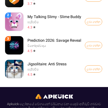
3.7
2
My Talking Slimy - Slime Buddy
ලබා ගන්න
හැසිරවීම
4.3
3
Prediction 2026: Savage Reveal
ලබා ගන්න
විනෝදාස්වාදය
4.5
Jigsolitaire: Anti Stress
ලබා ගන්න
හැසිරවීම
4.5
Apkuick-ලෝකයේ වේගයෙන් වර්ධනය වන යෙදුම් අභිරුචි ගබඩාව