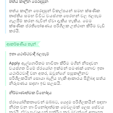
තත්ය කාලීන පෙරදසුන
තත්ය කාලීන පෙරදසුන් විකල්පයන් සමඟ ක්ෂණික
තෘප්තිය සමඟ විවිධ වයස්ගත පෙරහන් වල බලපෑම
ගැලපීම් කරන බැවින් ඒවා දැකිය හැකිය. මෙම
ක්ෂණික ප්රතිපෝෂණය පරිශීලක උත්ථාන කිරීම වැඩි
කරයි.
ආකර්ෂණීය තැන්
ඉතා යථාර්ථවාදී බලපෑම්
Apply ඇල්ගොරිතම භාවිතා කිරීම මගින් නිපදවන
වයස්ගත වීමේ ප්රයෝග ඉක්මන් පමණක් නොව ඉතා
යථාර්ථවාදී වන අතර, ඔවුන්ගේ පසුකාලීනව
පරිශීලකයින් සොයා බැලිය හැකි ආකාරය පිළිබඳ සත්ය
නිරූපණය සඳහා ඉඩ සලසයි.
නිර්මාණාත්මක විනෝදය
ප්රායෝගිකතාවෙන් ඔබ්බට, යෙදුම පරිශීලකයින් සඳහා
නිරත වන හා විනෝදාත්මක මෙවලමක් ලෙස සේවය
කරයි, ඒවා සංවාදයන් සක්රිය කර ඔවුන්ගේ අනාගත