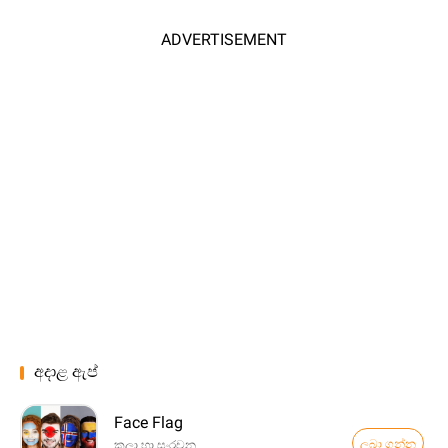
ADVERTISEMENT
අදාළ ඇප්
Face Flag
ලබා ගන්න
කලා හා සංරචන