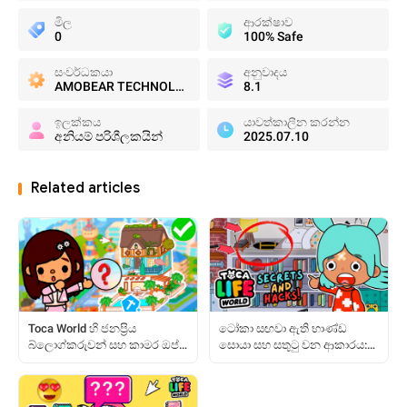
මිල
ආරක්ෂාව
0
100% Safe
සංවර්ධකයා
අනුවාදය
AMOBEAR TECHNOLOGY GROUP
8.1
ඉලක්කය
යාවත්කාලීන කරන්න
අනියම් පරිශීලකයින්
2025.07.10
Related articles
Toca World හි ජනප්‍රිය
ටෝකා සඟවා ඇති භාණ්ඩ
බ්ලොග්කරුවන් සහ කාමර ඔප්පු
සොයා සහ සතුටු වන ආකාරය:
කිරීමට කෙසේද?
සම්පූර්ණ මාර්ගෝපදේශය