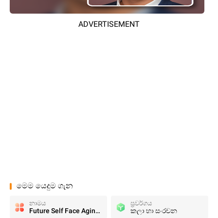
ADVERTISEMENT
මෙම යෙදුම ගැන
නාමය
ප්‍රවර්ගය
Future Self Face Aging Changer
කලා හා සංරචන