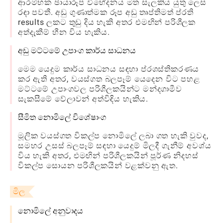
ආරම්භක ඡායාරූප විභේදනය මත සැලකිය යුතු ලෙස
රඳා පවතී. අඩු ගුණාත්මක රූප අඩු තෘප්තිමත් ප්රති
results ලකට තුඩු දිය හැකි අතර එමඟින් පරිශීලක
අත්දැකීම් හීන විය හැකිය.
අඩු මට්ටමේ උපාංග කාර්ය සාධනය
මෙම යෙදුම කාර්ය සාධනය සඳහා ප්රශස්තිකරණය
කර ඇති අතර, වයස්ගත බලපෑම් යෙදෙන විට පහළ
මට්ටමේ උපාංගවල පරිශීලකයින්ට මන්දගාමීව
සැකසීමේ වේලාවන් අත්විඳිය හැකිය.
සීමිත නොමිලේ විශේෂාංග
මූලික වයස්ගත විකල්ප නොමිලේ ලබා ගත හැකි වුවද,
සමහර උසස් බලපෑම් සඳහා යෙදුම් මිලදී ගැනීම් අවශ්ය
විය හැකි අතර, එමඟින් පරිශීලකයින් පූර්ණ නිදහස්
විකල්ප සොයන පරිශීලකයින් වළක්වනු ඇත.
මිල
නොමිලේ අනුවාදය