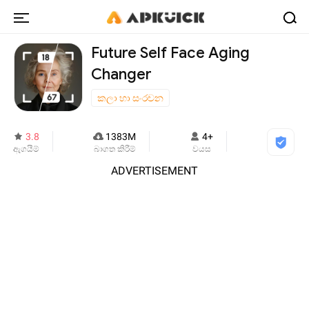
Future Self Face Aging
Changer
කලා හා සංරචන
3.8
1383M
4+
ඇගයීම්
බාගත කිරීම්
වයස
ADVERTISEMENT