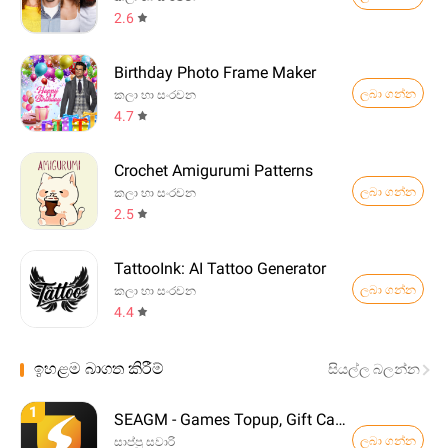
2.6
Birthday Photo Frame Maker
ලබා ගන්න
කලා හා සංරචන
4.7
Crochet Amigurumi Patterns
ලබා ගන්න
කලා හා සංරචන
2.5
TattooInk: AI Tattoo Generator
ලබා ගන්න
කලා හා සංරචන
4.4
ඉහළම බාගත කිරීම්
සියල්ල බලන්න
1
SEAGM - Games Topup, Gift Card
ලබා ගන්න
සාප්පු සවාරි