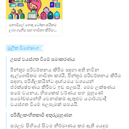
නොමිලේ හොඳ ටෝකා අයිතම
ලබා ගැනීම සහ භාවිතා කිරීම:
සම්පූර්ණ ක්‍රීඩක මාර්ගෝපදේශය
මූලික විශේෂාංග
උසස් වයස්ගත වීමේ සමාකරණය
පින්තූර පරිවර්තනය කිරීම සඳහා අති නවීන
ඇල්ගොරිතම භාවිතා කරයි, පින්තූර පරිවර්තනය කිරීම
සඳහා, පරිශීලකයින්ට දෘශ්යමය වශයෙන්
ප්රක්ෂේපණය කිරීමට ඉඩ සලසයි. මෙම ලක්ෂණය
සමේ වයනය, හිසකෙස් වර්ණය සහ මුහුණේ
සමෝච්ඡයන්හි වෙනස්කම් ඇතුළුව යථාර්ථවාදී
වයස්ගත වීමේ බලපෑමක් සපයයි.
පරිශීලක-හිතකාමී අතුරුමුහුණත
සරලව සිහියේ සිටම නිර්මාණය කර ඇති යෙදුම