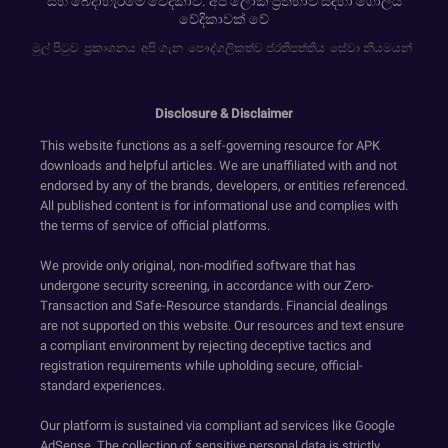
සහ බෙදාහැරීමේ වේදිකාව. අපි ලෝක ප්‍රතිභාව සඳහා ගෝලීය
වේදිකාවක් වේ
මුල් පිටුව
ප්‍රකාශනය
අපි ගැන
පෞද්ගලිකත්ව ප්රතිපත්තිය
සේවා නියමයන්
Disclosure & Disclaimer
This website functions as a self-governing resource for APK
downloads and helpful articles. We are unaffiliated with and not
endorsed by any of the brands, developers, or entities referenced.
All published content is for informational use and complies with
the terms of service of official platforms.
We provide only original, non-modified software that has
undergone security screening, in accordance with our Zero-
Transaction and Safe-Resource standards. Financial dealings
are not supported on this website. Our resources and text ensure
a compliant environment by rejecting deceptive tactics and
registration requirements while upholding secure, official-
standard experiences.
Our platform is sustained via compliant ad services like Google
AdSense. The collection of sensitive personal data is strictly