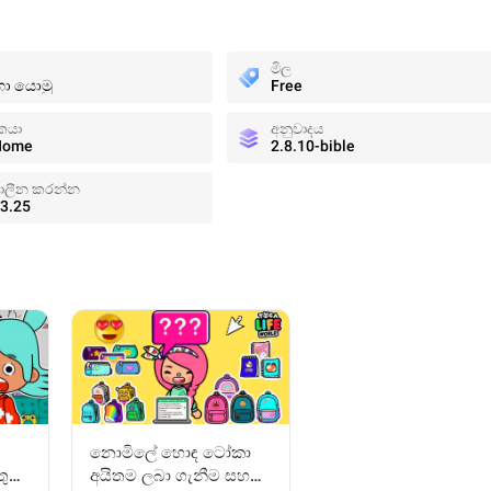
මිල
හා යොමු
Free
කයා
අනුවාදය
 Home
2.8.10-bible
ාලීන කරන්න
3.25
නොමිලේ හොඳ ටෝකා
ුටු
අයිතම ලබා ගැනීම සහ