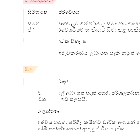
සීමිත නොබැඳි ප්රවේශය
සමහර විශේෂාංගවලට අන්තර්ජාල සම්බන්ධතාවයක
ප්රදේශවල ප්රවේශවීමේ හැකියාව සීමා කළ හැකි
මූලික අභිරුචිකරණ විකල්ප
පිරිසැලසුම් අභිරුචිකරණය ලබා ගත හැකි නමුත් ව
මිල
නොමිලේ අනුවාදය
යෙදුම නොමිලේ ලබා ගත හැකි අතර, පරිශීලකයින්
ප්රවේශ වීමට ඉඩ සලසයි.
වාරික ලක්ෂණ
දායකත්වය හරහා පරිශීලකයින්ට වාරික අංගයන් 
සුවිශේෂී අන්තර්ගතයන් ඇතුළත් විය හැකිය.