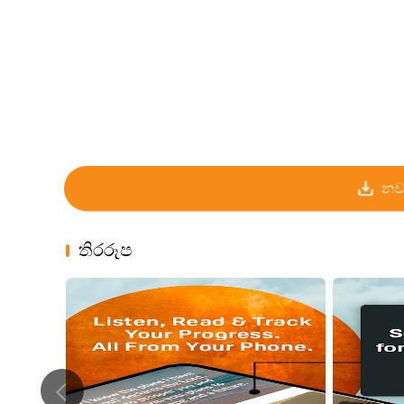
නව
තිරරූප