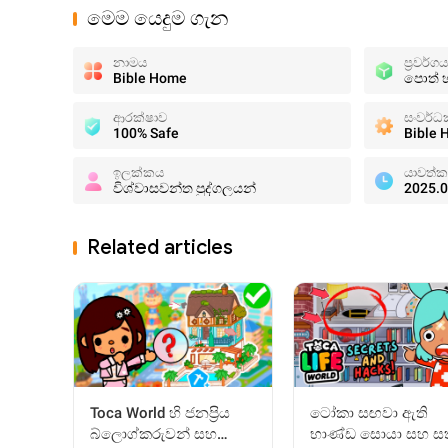
මෙම යෙදුම ගැන
නාමය
ප්‍රවර්ගය
Bible Home
පොත් 
ආරක්ෂාව
සංවර්ධ
100% Safe
Bible
ඉලක්කය
යාවත්ක
විශ්වාසවන්ත පුද්ගලයන්
2025.0
Related articles
Toca World හි ජනප්‍රිය
ටෝකා සඟවා ඇති
බ්ලොග්කරුවන් සහ
භාණ්ඩ සොයා සහ සත