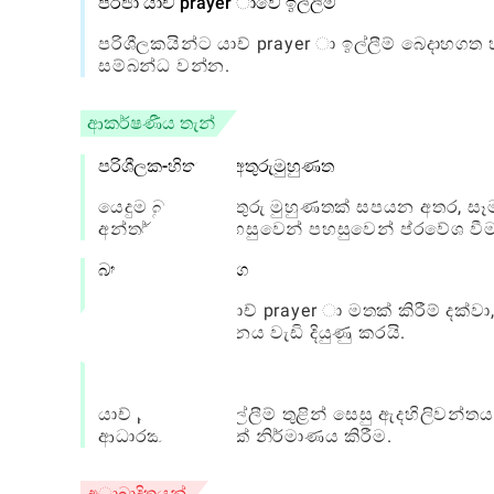
ප්රජා යාච් prayer ාවේ ඉල්ලීම්
පරිශීලකයින්ට යාච් prayer ා ඉල්ලීම් බෙදාහ
සම්බන්ධ වන්න.
ආකර්ෂණීය තැන්
පරිශීලක-හිතකාමී අතුරුමුහුණත
යෙදුම බුද්ධිමත් අතුරු මුහුණතක් සපයන අතර, 
අන්තර්ගතයන් පහසුවෙන් පහසුවෙන් ප්රවේශ වීම
බහුකාර්ය විශේෂාංග
දෛනික පදවල යාච් prayer ා මතක් කිරීම් දක්වා
අධ්යාත්මික වර්ධනය වැඩි දියුණු කරයි.
ප්රජා සම්බන්ධතා
යාච් prayer ා ඉල්ලීම් තුළින් සෙසු ඇදහිලිව
ආධාරක පරිසරයක් නිර්මාණය කිරීම.
අාඛාදිතයන්