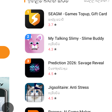
ඉහළම බාගත කිරීම්
සියල්ල බලන්න
1
SEAGM - Games Topup, Gift Card
සාප්පු සවාරි
3.7
2
My Talking Slimy - Slime Buddy
හැසිරවීම
4.3
3
Prediction 2026: Savage Reveal
විනෝදාස්වාදය
4.5
Jigsolitaire: Anti Stress
හැසිරවීම
4.5
Rezona: AI Game Maker