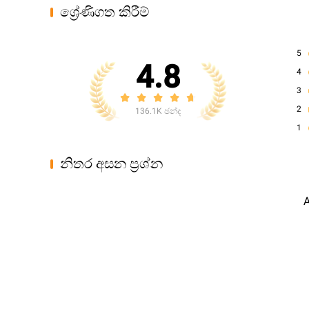
ශ්‍රේණිගත කිරීම්
5
4.8
4
3
2
136.1K ඡන්ද
1
නිතර අසන ප්‍රශ්න