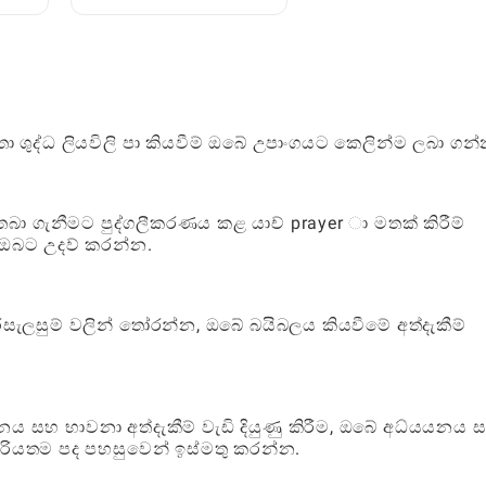
්ණ
භාවිතා කිරීම: සම්පූර්ණ
ක්‍රීඩක මාර්ගෝපදේශය
තා ශුද්ධ ලියවිලි පා කියවීම් ඔබේ උපාංගයට කෙලින්ම ලබා ගන්
ා ගැනීමට පුද්ගලීකරණය කළ යාච් prayer ා මතක් කිරීම්
ට ඔබට උදව් කරන්න.
ැලසුම් වලින් තෝරන්න, ඔබේ බයිබලය කියවීමේ අත්දැකීම්
ය සහ භාවනා අත්දැකීම් වැඩි දියුණු කිරීම, ඔබේ අධ්යයනය 
 ප්රියතම පද පහසුවෙන් ඉස්මතු කරන්න.