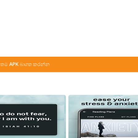
තම APK බාගත කරන්න