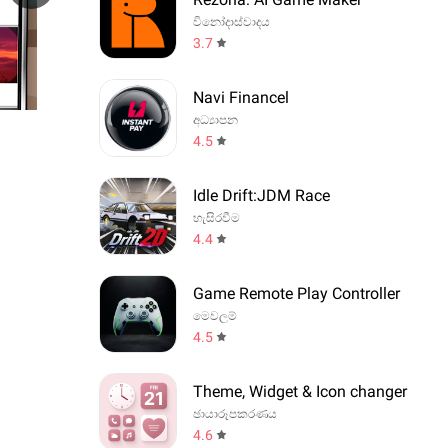
විනෝදාස්වාදය
3.7
Navi Financel
අධ්‍යාපන
4.5
Idle Drift:JDM Race
හැසිරවීම
4.4
Game Remote Play Controller
මෙවලම්
4.5
Theme, Widget & Icon changer
ඡායාරූපකරණය
4.6