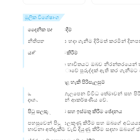
කාමර ඔප්පු කිරීමට
වන ආකාරය: සම්පූර
කෙසේද?
මාර්ගෝපදේශය
මූලික විශේෂාංග
දෛනික පද දැනුම්දීම්
නිතිපතා බයිබලය හදා ගැනීම දිරිමත් කරමින් දිනප
යාච් yer ා මතක් කිරීම්
ඔබේ අධ්යාත්මික භාවිතයට ඔබව නිරන්තරයෙන් තබ
සකසන්න, යාච් .ාවේ පුරුද්දක් ඇති කර ගැනීම
අභිරුචිකරණය කළ හැකි පිරිසැලසුම්
ඔබේ ශෛලියට ගැලපෙන විවිධ තේමාවන් සහ පිරිස
දෘශ්යමය වශයෙන් ආකර්ෂණීය වේ.
පිටු සලකුණු කිරීම සහ ඉස්මතු කිරීම ඡේදනය
පහසුවෙන් පිටු සලකුණු කිරීම සහ ඔබගේ අධ්යයන
භාවනා අත්දැකීම් වැඩි දියුණු කිරීම සඳහා ඔබගේ