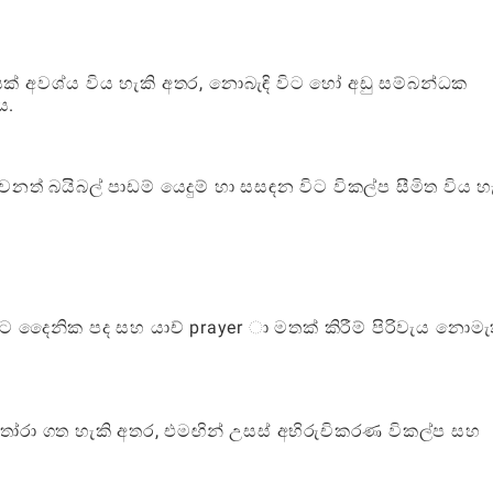
් අවශ්ය විය හැකි අතර, නොබැඳි විට හෝ අඩු සම්බන්ධක
ය.
ෙනත් බයිබල් පාඩම් යෙදුම් හා සසඳන විට විකල්ප සීමිත විය හ
ට දෛනික පද සහ යාච් prayer ා මතක් කිරීම් පිරිවැය නොමැ
තෝරා ගත හැකි අතර, එමඟින් උසස් අභිරුචිකරණ විකල්ප සහ