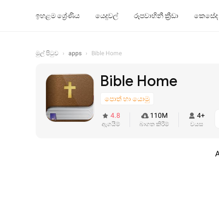
ඉහළම ශ්‍රේණිය
යෙදුවල්
රූපවාහිනී ක්‍රීඩා
කෙසේද
මුල් පිටුව
›
apps
›
Bible Home
Bible Home
පොත් හා යොමු
4.8
110M
4+
ඇගයීම්
බාගත කිරීම්
වයස