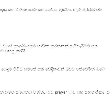
ගත හැකි සහ එකිනෙකාට සහයෝගය දැක්විය හැකි ප්රජාවකට
සෑම වයස් කාණ්ඩයකම භාවිතා කරන්නන් සැරිසැරීමට සහ
ට පහසු කරයි.
, යෙදුම විවිධ සම්පත් එක් වේදිකාවක් බවට පත්වෙමින් ඔබේ
න්තයන් සමඟ සම්බන්ධ වන්න, යාච් prayer ාව සහ සහභාගිකම 