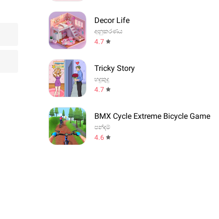
Decor Life
අනුකරණය
4.7
Tricky Story
හදුකුදු
4.7
BMX Cycle Extreme Bicycle Game
පන්දම්
4.6