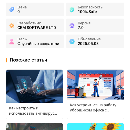
Цена
Безопасность
0
100% Safe
Разработчик
Версия
CEM SOFTWARE LTD
7.0
Цель
Обновление
Случайные создатели
2025.05.08
Похожие статьи
Как устроиться на работу
Как настроить и
уборщиком офиса с
использовать антивирус
гибкими сменами и
для APK-файлов: полное
вариантами гибкого срока
пошаговое руководство
работы