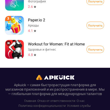
Получить
Фотография
2.6
3
Paper.io 2
Получить
Аркады
4.1
Workout for Women: Fit at Home
Получить
Здоровье и фитнес
4.8
Apkuick — самая быстрорастущая платформа для
магазинов приложений и их распространения в мире. Мы
— глобальная платформа для международных талантов
Главная
Отказ от ответственности
О нас
Политика конфиденциальности
Условия службы