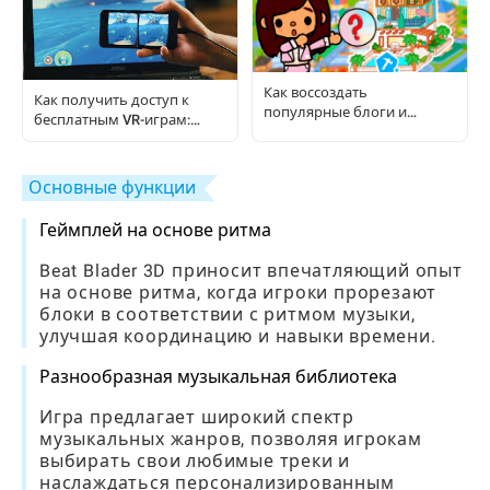
Как воссоздать
Как получить доступ к
популярные блоги и
бесплатным VR-играм:
комнаты в Toca World
хитрости, которые
пропускают 90% игроков
Основные функции
Геймплей на основе ритма
Beat Blader 3D приносит впечатляющий опыт
на основе ритма, когда игроки прорезают
блоки в соответствии с ритмом музыки,
улучшая координацию и навыки времени.
Разнообразная музыкальная библиотека
Игра предлагает широкий спектр
музыкальных жанров, позволяя игрокам
выбирать свои любимые треки и
наслаждаться персонализированным