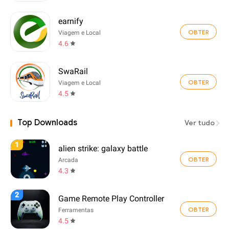
earnify
OBTER
Viagem e Local
4.6
SwaRail
OBTER
Viagem e Local
4.5
Top Downloads
Ver tudo
1
alien strike: galaxy battle
OBTER
Arcada
4.3
2
Game Remote Play Controller
OBTER
Ferramentas
4.5