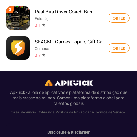
3
Real Bus Driver Coach Bus
OBTER
Estratégia
3.1
SEAGM - Games Topup, Gift Card
OBTER
Compras
3.7
Apkuick - a loja de aplicativos e plataforma de distribuição que
mais cresce no mundo. Somos uma plataforma global para
talentos globais
Casa
Renúncia
Sobre nós
Política de Privacidade
Termos de Serviço
Disclosure & Disclaimer