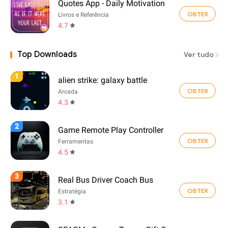
Quotes App - Daily Motivation
OBTER
Livros e Referência
4.7
Top Downloads
Ver tudo
1
alien strike: galaxy battle
OBTER
Arcada
4.3
2
Game Remote Play Controller
OBTER
Ferramentas
4.5
3
Real Bus Driver Coach Bus
OBTER
Estratégia
3.1