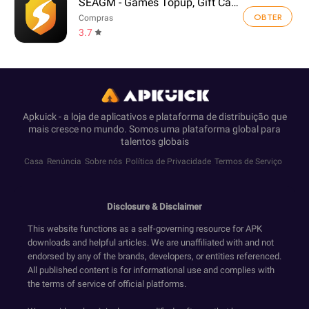
SEAGM - Games Topup, Gift Card
OBTER
Compras
3.7
Apkuick - a loja de aplicativos e plataforma de distribuição que
mais cresce no mundo. Somos uma plataforma global para
talentos globais
Casa
Renúncia
Sobre nós
Política de Privacidade
Termos de Serviço
Disclosure & Disclaimer
This website functions as a self-governing resource for APK
downloads and helpful articles. We are unaffiliated with and not
endorsed by any of the brands, developers, or entities referenced.
All published content is for informational use and complies with
the terms of service of official platforms.