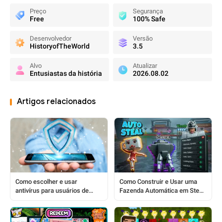
Preço
Segurança
Free
100% Safe
Desenvolvedor
Versão
HistoryofTheWorld
3.5
Alvo
Atualizar
Entusiastas da história
2026.08.02
Artigos relacionados
Como escolher e usar
Como Construir e Usar uma
antivírus para usuários de
Fazenda Automática em Steal
APK: um guia completo passo
a Brainrot: Um Guia Completo
a passo
para Jogadores