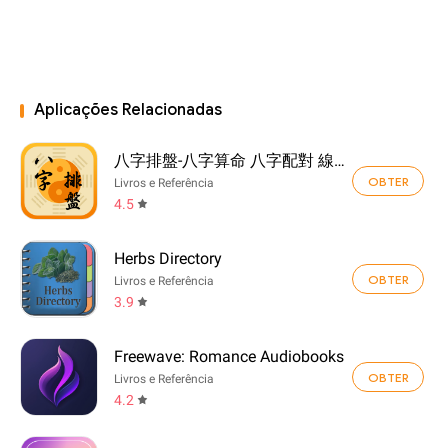
Aplicações Relacionadas
八字排盤-八字算命 八字配對 線上算命 生辰八字查詢
OBTER
Livros e Referência
4.5
Herbs Directory
OBTER
Livros e Referência
3.9
Freewave: Romance Audiobooks
OBTER
Livros e Referência
4.2