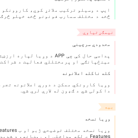
ایپ د وسیلو ترکیب ملاتړ کوي، کاروونکو 
څخه د مختلف سمارټ فونونو څخه خپلو څرګن
نیمګړتیاوې
محدودې سرچینې
مینځپانګې او پرمختللي فعالیت د شراکت پ
کله ناکله اعلانونه
وړیا کارونکي ممکن د دورې اعلانونه تجرب
دا کولی شي د ګډون له لارې لرې شي.
بیه
وړیا نسخه
Features ې لکه مداخلې او روښانه، د شدید ریډینګ لوستونکو غوره دي.