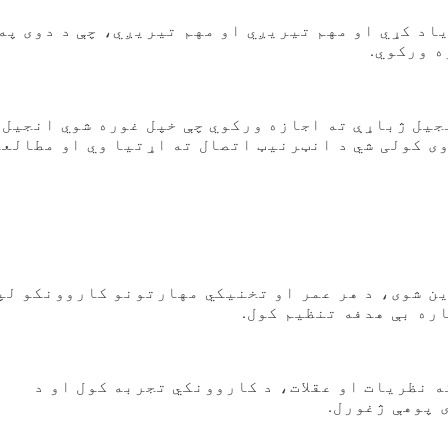
اد کړي او مهم تیریږي او مهم تیریږي، چې د دوی په
ه ورکوي.
نجیل ژباړې ته اجازه ورکوي چې خپل غوره شوي انجیل
وی کولی شي د انټرنیټ اتصال ته اړتیا وي او مطالعه
ن شوی، د هر عمر او تخنیکي مهارتونو کاروونکو لپ
ره بې هدفه تنظیم کول.
 نظریات او عقلات، د کاروونکي تجربه کول او د
 پوهې ژغورل.