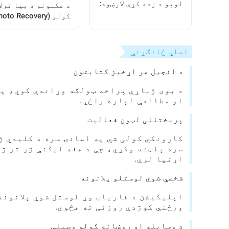
لوبو د زده کړې لارښود:
د عکسونو د بیا ترلا
د لوبغاړو لپاره یوه
بشپړه لارښود
اپلیکیشن کارولو
څرنګوالی: د ټولو
کاروونکو لپاره یو
اصلي ځانګړنې
بشپړ لارښود
د انجیل هر اړخیز کتابتون
د بوی ژباړې پراخه ټولګه وړاندې کوي، پشم
او مطالعې لپاره راځي.
پرمختللی لټون فعالیت
کارونکي کولی شي په اسانۍ سره د کلیدي 
سره پلټنه وکړي، چې د هغه لیکنې ژر تر ژ
اړتیا لري.
شخصي شوي لوستلو پلانونه
اپلیکیشن د فاریاب وړ لوستل شوي پلانونه
ورځني کوژدې روزنې ته هڅوي.
د وسایلو او روښانه کولو وسیلې