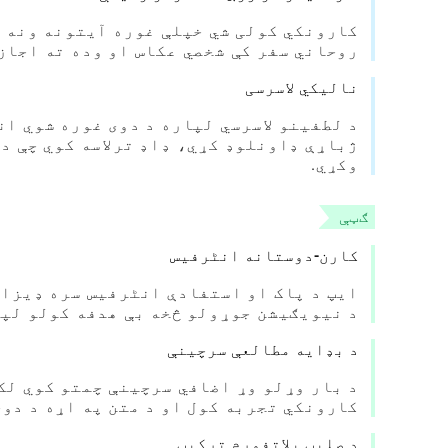
کارونکي کولی شي خپلې غوره آیتونه ونه ی
روحاني سفر کې شخصي عکاس او وده ته اجاز
نالیکي لاسرسی
د لطفینو لاسرسي لپاره د دوی غوره شوي ا
ژباړې ډاونلوډ کړي، ډاډ ترلاسه کوي چې د
وکړي.
ګټې
کارن-دوستانه انٹرفیس
ایپ د پاک او استفادې انٹرفیس سره ډیزای
د نیویګیشن جوړولو څخه بې هدفه کولو لپا
د بډایه مطالعې سرچینې
د بار وړلو وړ اضافي سرچینې چمتو کوي لکه
کارونکي تجربه کول او د متن په اړه د دوی
د صلیب پلاتفورم ترکیب