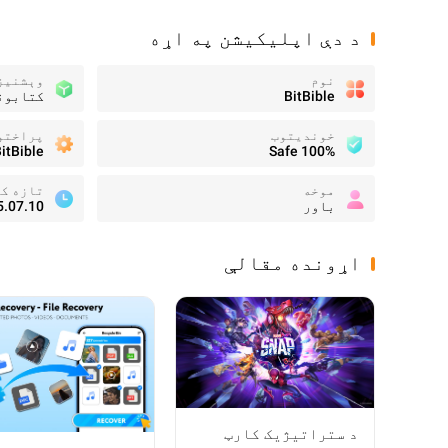
د دې اپلیکیشن په اړه
نوم
وېشنيز
BitBible
کتابون
خونديتوب
پراختو
itBible
100% Safe
موخه
تازه ک
باور
5.07.10
اړونده مقالې
د ستراتیژیک کارټ