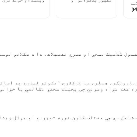
مشهور بلاګرانو او
وپلټئ او خوند ترې
سه
خونو ته نقل وکړو
واخلئ: بشپړ لارښود
کولو (Photo Recovery)
ول کلاسیک نسخې او عصري تفصیلات، دا د عقلاتو لوست
ژباړونکو، جملو، یا ځانګړي آیتونو لپاره په اسان
ره هغه مواد ومومي چې پخپله شخصي مطالعې یا حوالې
 شامل دي چې مختلف کارن غوره توبونو او مهال ویشل