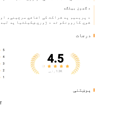
د ګډون بیلګه
د پریمیم په شراکت کې اضافي سرچینې، او 
شوي کاروونکو ته د ژورې ښکیلتیا په لټه ک
درجات
5
4.5
4
3
2
1.3K رایې
1
پوښتنې
T