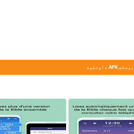
تۍ APK ډاونلوډ