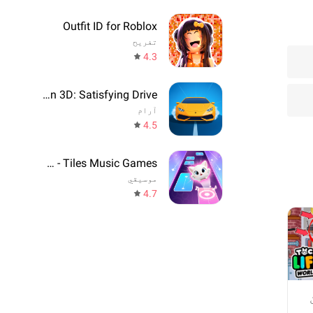
Outfit ID for Roblox
تفریح
4.3
Drift Run 3D: Satisfying Drive
آرام
4.5
Cat Beats - Tiles Music Games
موسیقي
4.7