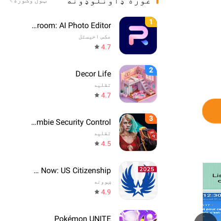
غوره ډاونلوډونه
ټول وګوره
1
Photoroom: AI Photo Editor
عکس اخیستل
4.7
2
Decor Life
تقليد
4.7
3
Zombie Security Control
تقليد
4.5
Citizen Now: US Citizenship
ښوونه
4.9
Pokémon UNITE