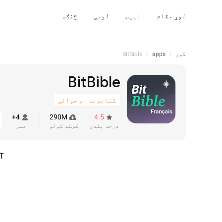
لوړ مقام
ایپس
لوبې
څنګه
کور
›
apps
›
BitBible
BitBible
کتابونه او حوالې
4+
290M
4.5
درجه بندي
کښته کولو
عمر
T