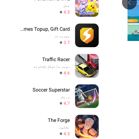
عمل
4.5
SEAGM - Games Topup, Gift Card
پېرودنه
3.7
Traffic Racer
موټر سائیکل ځغلونه
4.6
Soccer Superstar
ورزش
4.7
The Forge
تقليد
4.5