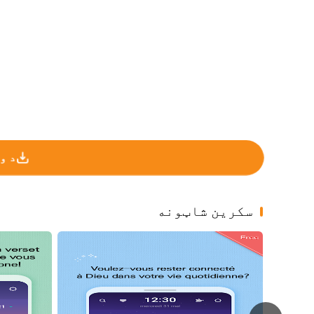
د وروس
سکرین شاټونه