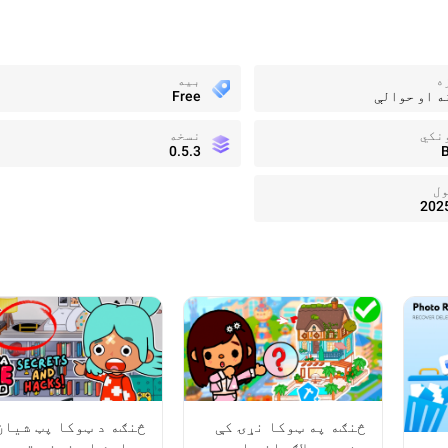
ه
بیه
ه او حوالې
Free
نکي
نسخه
0.5.3
B
ول
202
څنګه په ټوکا نړۍ کې
څنګه د ټوکا پټ شیان