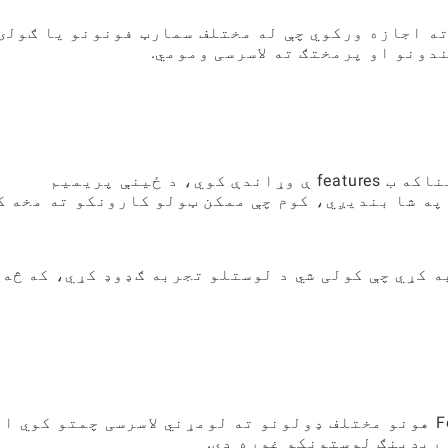
ته اجازه ورکوي چې له مختلف سمارټ فونونو یا ګولۍ
دونو او پرمختګ ته لاسرسی ومومي.
پداسې حال کې چې APP د وړیا لپاره ارزښتناکه ب features ې وړاندې کوي، د ځینې پریمیم
ه شا بندیږي، کوم چې ممکن ټولو کارونکو ته مخه ک
ه کړي چې کولی شي د لوستلو تجربه ګډوډ کړي، که څه 
وړیا نسخه مختلف توضیحي ژبو او ب Features هونو مختلف ډولونو ته لومړني لاسرسی چمتو کوي 