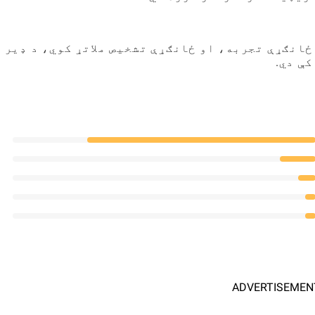
ځانګړې تجربه، او ځانګړې تشخیص ملاتړ کوي، د ډیر 
ې دي.
ADVERTISEMEN