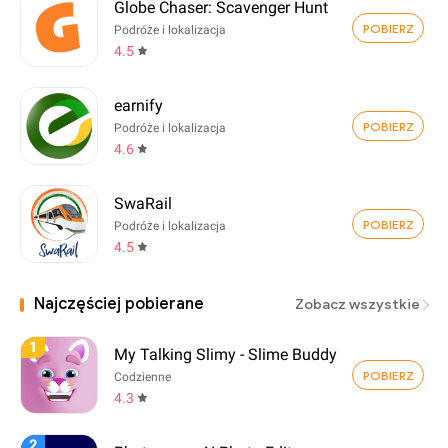
Globe Chaser: Scavenger Hunt
POBIERZ
Podróże i lokalizacja
4.5
earnify
POBIERZ
Podróże i lokalizacja
4.6
SwaRail
POBIERZ
Podróże i lokalizacja
4.5
Najczęściej pobierane
Zobacz wszystkie
1
My Talking Slimy - Slime Buddy
POBIERZ
Codzienne
4.3
2