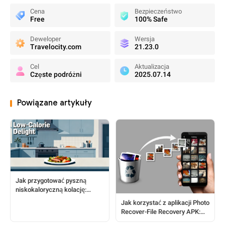
Cena
Bezpieczeństwo
Free
100% Safe
Deweloper
Wersja
Travelocity.com
21.23.0
Cel
Aktualizacja
Częste podróżni
2025.07.14
Powiązane artykuły
Jak przygotować pyszną
niskokaloryczną kolację:
prosty przewodnik dla
Jak korzystać z aplikacji Photo
kucharzy domowych
Recover-File Recovery APK:
Kompletny przewodnik dla