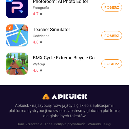
Photoroom: AI Photo Editor
POBIERZ
Fotografia
4.7
3
Teacher Simulator
POBIERZ
Codzienne
4.8
BMX Cycle Extreme Bicycle Game
POBIERZ
Wyścigi
4.6
Apkuick - najszybciej rozwijający się sklep z aplikacjami i
platforma dystrybucji na świecie. Jesteśmy globalną platformą
dla globalnych talentów
Dom
Zrzeczenie
O nas
Polityka prywatności
Warunki usługi