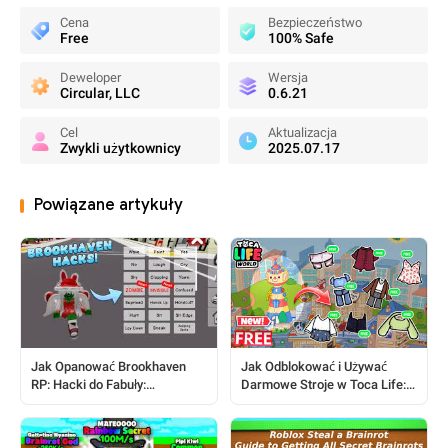
Cena
Bezpieczeństwo
Free
100% Safe
Deweloper
Wersja
Circular, LLC
0.6.21
Cel
Aktualizacja
Zwykli użytkownicy
2025.07.17
Powiązane artykuły
Jak Opanować Brookhaven
Jak Odblokować i Używać
RP: Hacki do Fabuły:
Darmowe Stroje w Toca Life:
Kompletny Przewodnik dla
Kompletny Przewodnik
Graczy