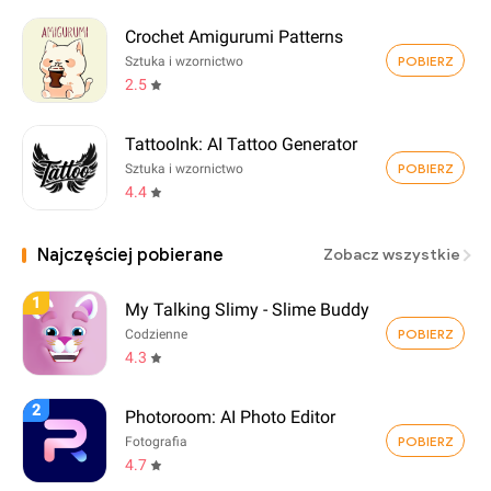
Crochet Amigurumi Patterns
POBIERZ
Sztuka i wzornictwo
2.5
TattooInk: AI Tattoo Generator
POBIERZ
Sztuka i wzornictwo
4.4
Najczęściej pobierane
Zobacz wszystkie
1
My Talking Slimy - Slime Buddy
POBIERZ
Codzienne
4.3
2
Photoroom: AI Photo Editor
POBIERZ
Fotografia
4.7