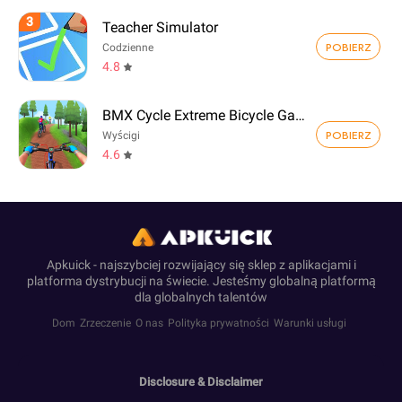
3
Teacher Simulator
POBIERZ
Codzienne
4.8
BMX Cycle Extreme Bicycle Game
POBIERZ
Wyścigi
4.6
Apkuick - najszybciej rozwijający się sklep z aplikacjami i
platforma dystrybucji na świecie. Jesteśmy globalną platformą
dla globalnych talentów
Dom
Zrzeczenie
O nas
Polityka prywatności
Warunki usługi
Disclosure & Disclaimer